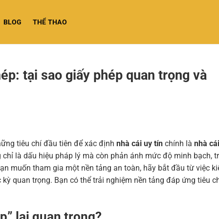
BLOG
THỂ THAO
p: tại sao giấy phép quan trọng và
hững tiêu chí đầu tiên để xác định
nhà cái uy tín
chính là
nhà cá
 chỉ là dấu hiệu pháp lý mà còn phản ánh mức độ minh bạch, t
 bạn muốn tham gia một nền tảng an toàn, hãy bắt đầu từ việc k
kỳ quan trọng. Bạn có thể trải nghiệm nền tảng đáp ứng tiêu ch
p” lại quan trọng?