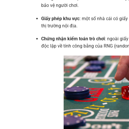
bảo vệ người chơi.
Giấy phép khu vực
: một số nhà cái có giấ
thị trường nội địa.
Chứng nhận kiểm toán trò chơi
: ngoài giấ
độc lập về tính công bằng của RNG (random