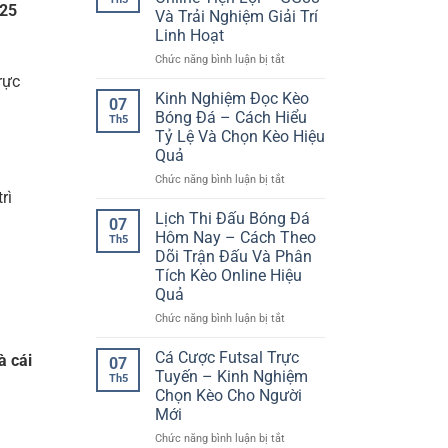
Giải
Tài
025
Và Trải Nghiệm Giải Trí
Trí
Xỉu
Linh Hoạt
Ổn
Bóng
Định
Đá
ở
Chức năng bình luận bị tắt
Cho
–
Nền
rực
Người
Hướng
Tảng
Kinh Nghiệm Đọc Kèo
07
Chơi
Dẫn
Chơi
Bóng Đá – Cách Hiểu
Th5
Việt
Phân
Game
Tỷ Lệ Và Chọn Kèo Hiệu
Tích
Online
Quả
Tổng
Tiện
Bàn
Lợi
ở
Chức năng bình luận bị tắt
Thắng
–
rì
Kinh
Hiệu
GG88
Nghiệm
Lịch Thi Đấu Bóng Đá
07
Quả
Và
Đọc
Hôm Nay – Cách Theo
Th5
Trải
Kèo
Dõi Trận Đấu Và Phân
Nghiệm
Bóng
Tích Kèo Online Hiệu
Giải
Đá
Quả
Trí
–
Linh
Cách
ở
Chức năng bình luận bị tắt
Hoạt
Hiểu
Lịch
Tỷ
Thi
Cá Cược Futsal Trực
à cái
07
Lệ
Đấu
Tuyến – Kinh Nghiệm
Th5
Và
Bóng
Chọn Kèo Cho Người
Chọn
Đá
Mới
Kèo
Hôm
Hiệu
Nay
ở
Chức năng bình luận bị tắt