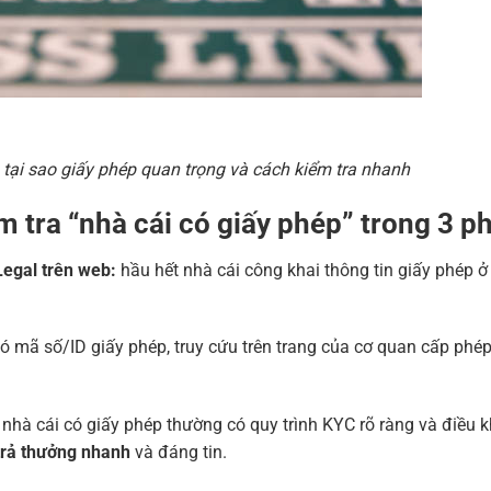
tại sao giấy phép quan trọng và cách kiểm tra nhanh
 tra “nhà cái có giấy phép” trong 3 p
egal trên web:
hầu hết nhà cái công khai thông tin giấy phép ở
ó mã số/ID giấy phép, truy cứu trên trang của cơ quan cấp phé
nhà cái có giấy phép thường có quy trình KYC rõ ràng và điều 
trả thưởng nhanh
và đáng tin.