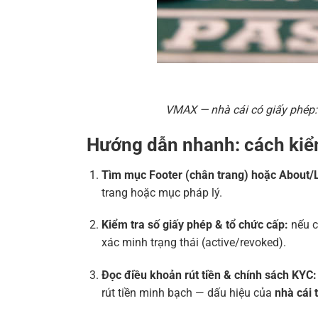
VMAX — nhà cái có giấy phép: 
Hướng dẫn nhanh: cách kiểm
Tìm mục Footer (chân trang) hoặc About/L
trang hoặc mục pháp lý.
Kiểm tra số giấy phép & tổ chức cấp:
nếu c
xác minh trạng thái (active/revoked).
Đọc điều khoản rút tiền & chính sách KYC:
rút tiền minh bạch — dấu hiệu của
nhà cái 