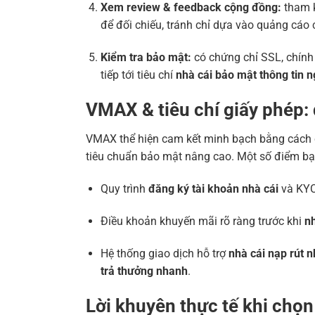
Xem review & feedback cộng đồng:
tham 
để đối chiếu, tránh chỉ dựa vào quảng cáo 
Kiểm tra bảo mật:
có chứng chỉ SSL, chính 
tiếp tới tiêu chí
nhà cái bảo mật thông tin n
VMAX & tiêu chí giấy phép: 
VMAX thể hiện cam kết minh bạch bằng cách cô
tiêu chuẩn bảo mật nâng cao. Một số điểm bạ
Quy trình
đăng ký tài khoản nhà cái
và KYC
Điều khoản khuyến mãi rõ ràng trước khi
n
Hệ thống giao dịch hỗ trợ
nhà cái nạp rút 
trả thưởng nhanh
.
Lời khuyên thực tế khi chọn