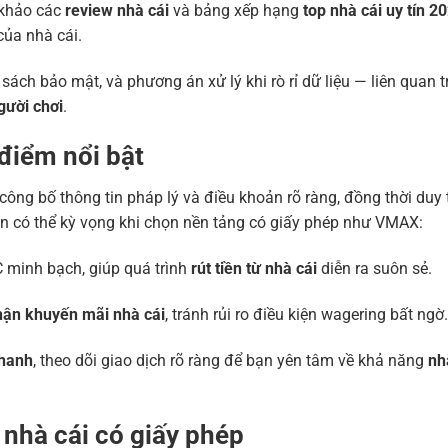
khảo các
review nhà cái
và bảng xếp hạng
top nhà cái uy tín 2
của nhà cái.
sách bảo mật, và phương án xử lý khi rò rỉ dữ liệu — liên quan t
gười chơi
.
điểm nổi bật
ng bố thông tin pháp lý và điều khoản rõ ràng, đồng thời duy t
n có thể kỳ vọng khi chọn nền tảng có giấy phép như VMAX:
 minh bạch, giúp quá trình
rút tiền từ nhà cái
diễn ra suôn sẻ.
hận khuyến mãi nhà cái
, tránh rủi ro điều kiện wagering bất ngờ.
nhanh
, theo dõi giao dịch rõ ràng để bạn yên tâm về khả năng
nh
 nhà cái có giấy phép