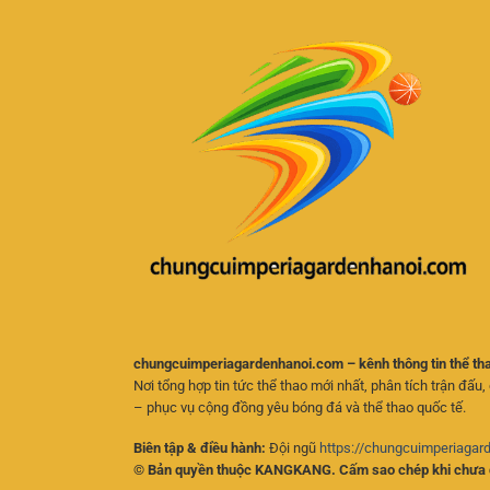
chungcuimperiagardenhanoi.com – kênh thông tin thể tha
Nơi tổng hợp tin tức thể thao mới nhất, phân tích trận đấu
– phục vụ cộng đồng yêu bóng đá và thể thao quốc tế.
Biên tập & điều hành:
Đội ngũ
https://chungcuimperiagar
© Bản quyền thuộc KANGKANG. Cấm sao chép khi chưa 