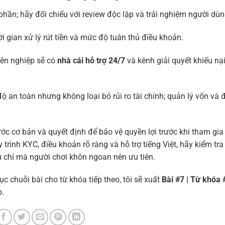
phần; hãy đối chiếu với review độc lập và trải nghiệm người dùn
i gian xử lý rút tiền và mức độ tuân thủ điều khoản.
ên nghiệp sẽ có
nhà cái hỗ trợ 24/7
và kênh giải quyết khiếu nại
ộ an toàn nhưng không loại bỏ rủi ro tài chính; quản lý vốn và 
ớc cơ bản và quyết định để bảo vệ quyền lợi trước khi tham gia
rình KYC, điều khoản rõ ràng và hỗ trợ tiếng Việt, hãy kiểm tra
u chí mà người chơi khôn ngoan nên ưu tiên.
c chuỗi bài cho từ khóa tiếp theo, tôi sẽ xuất
Bài #7 | Từ khóa 
p.