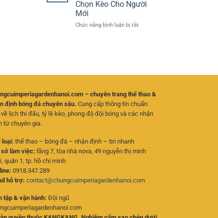
Chọn Kèo Cho Người
Chọn
Đá
Mới
Kèo
Hôm
Hiệu
Nay
ở
Chức năng bình luận bị tắt
Quả
–
Cá
Cách
Cược
Theo
Futsal
Dõi
Trực
Trận
Tuyến
Đấu
–
Và
Kinh
Phân
Nghiệm
ngcuimperiagardenhanoi.com – chuyên trang thể thao &
Tích
Chọn
n định bóng đá chuyên sâu.
Cung cấp thông tin chuẩn
Kèo
Kèo
 về lịch thi đấu, tỷ lệ kèo, phong độ đội bóng và các nhận
Online
Cho
h từ chuyên gia.
Hiệu
Người
Quả
Mới
 loại:
thể thao – bóng đá – nhận định – tin nhanh
 sở làm việc:
tầng 7, tòa nhà nova, 49 nguyễn thị minh
i, quận 1, tp. hồ chí minh
line:
0918.347.289
il hỗ trợ:
contact@chungcuimperiagardenhanoi.com
n tập & vận hành:
Đội ngũ
ngcuimperiagardenhanoi.com
ản quyền thuộc KANGKANG. Nghiêm cấm sao chép dưới