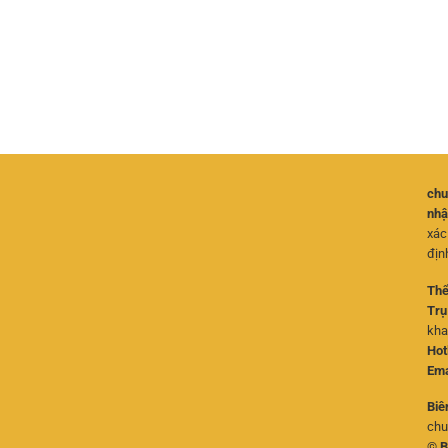
chu
nhậ
xác
địn
Thể
Trụ
kha
Hot
Ema
Biê
chu
© B