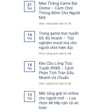
Dõi
Tích
Mẹo Thắng Game Bài
21
Và
Kèo
Online – Cách Chơi
Th5
Lựa
Bóng
Thông Minh Cho Người
Chọn
Đá
Mới
Kèo
Online
Hiệu
GG88
ở
Chức năng bình luận bị tắt
Quả
–
Mẹo
Cách
Thắng
Trang game trực tuyến
14
Đọc
Game
tốc độ nhanh – Trải
Th5
Trận
Bài
nghiệm mượt mà cho
Đấu
Online
người chơi hiện đại
Trước
–
Khi
Cách
ở
Chức năng bình luận bị tắt
Đặt
Chơi
Trang
Cược
Thông
game
Kèo Cầu Lông Trực
14
Minh
trực
Tuyến RR88 – Cách
Th5
Cho
tuyến
Phân Tích Trận Đấu
Người
tốc
Nhanh Và Chuẩn
Mới
độ
nhanh
ở
Chức năng bình luận bị tắt
–
Kèo
Trải
Cầu
Nền tảng giải trí online
13
nghiệm
Lông
cho người mới – Lựa
Th5
mượt
Trực
chọn dễ tiếp cận và an
mà
Tuyến
toàn
cho
RR88