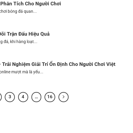
 Phân Tích Cho Người Chơi
 chơi bóng đá quan...
õi Trận Đấu Hiệu Quả
 đá, khi hàng loạt...
Trải Nghiệm Giải Trí Ổn Định Cho Người Chơi Việt
online mượt mà là yếu...
3
4
…
16