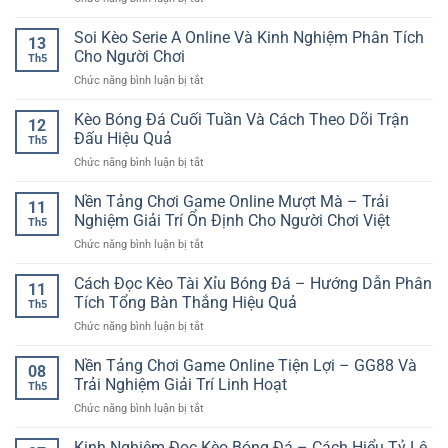
Tuyến
nghiệm
Nền
RR88
mượt
tảng
Soi Kèo Serie A Online Và Kinh Nghiệm Phân Tích
–
mà
13
giải
Cách
Cho Người Chơi
cho
Th5
trí
Phân
người
ở
Chức năng bình luận bị tắt
online
Tích
chơi
Soi
cho
Trận
hiện
Kèo
Kèo Bóng Đá Cuối Tuần Và Cách Theo Dõi Trận
người
Đấu
12
đại
Serie
mới
Đấu Hiệu Quả
Nhanh
Th5
A
–
Và
ở
Chức năng bình luận bị tắt
Online
Lựa
Chuẩn
Kèo
Và
chọn
Bóng
Nền Tảng Chơi Game Online Mượt Mà – Trải
Kinh
dễ
11
Đá
Nghiệm
Nghiệm Giải Trí Ổn Định Cho Người Chơi Việt
tiếp
Th5
Cuối
Phân
cận
ở
Chức năng bình luận bị tắt
Tuần
Tích
và
Nền
Và
Cho
an
Tảng
Cách Đọc Kèo Tài Xỉu Bóng Đá – Hướng Dẫn Phân
Cách
Người
11
toàn
Chơi
Theo
Tích Tổng Bàn Thắng Hiệu Quả
Chơi
Th5
Game
Dõi
ở
Chức năng bình luận bị tắt
Online
Trận
Cách
Mượt
Đấu
Đọc
Nền Tảng Chơi Game Online Tiện Lợi – GG88 Và
Mà
Hiệu
08
Kèo
–
Trải Nghiệm Giải Trí Linh Hoạt
Quả
Th5
Tài
Trải
ở
Chức năng bình luận bị tắt
Xỉu
Nghiệm
Nền
Bóng
Giải
Tảng
Kinh Nghiệm Đọc Kèo Bóng Đá – Cách Hiểu Tỷ Lệ
Đá
Trí