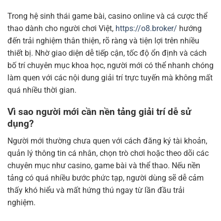
Trong hệ sinh thái game bài, casino online và cá cược thể
thao dành cho người chơi Việt,
https://o8.broker/
hướng
đến trải nghiệm thân thiện, rõ ràng và tiện lợi trên nhiều
thiết bị. Nhờ giao diện dễ tiếp cận, tốc độ ổn định và cách
bố trí chuyên mục khoa học, người mới có thể nhanh chóng
làm quen với các nội dung giải trí trực tuyến mà không mất
quá nhiều thời gian.
Vì sao người mới cần nền tảng giải trí dễ sử
dụng?
Người mới thường chưa quen với cách đăng ký tài khoản,
quản lý thông tin cá nhân, chọn trò chơi hoặc theo dõi các
chuyên mục như casino, game bài và thể thao. Nếu nền
tảng có quá nhiều bước phức tạp, người dùng sẽ dễ cảm
thấy khó hiểu và mất hứng thú ngay từ lần đầu trải
nghiệm.