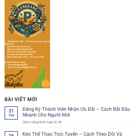
BÀI VIẾT MỚI
Đăng Ký Thành Viên Nhận Ưu Đãi – Cách Bắt Đầu
31
Nhanh Cho Người Mới
Th5
ở
Chức năng bình luận bị tắt
Đăng
Ký
Kèo Thể Thao Trực Tuyến – Cách Theo Dõi Và
26