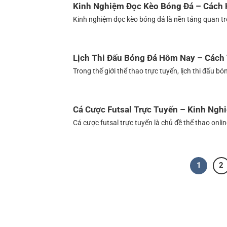
Kinh Nghiệm Đọc Kèo Bóng Đá – Cách 
Kinh nghiệm đọc kèo bóng đá là nền tảng quan trọ
Lịch Thi Đấu Bóng Đá Hôm Nay – Cách 
Trong thế giới thể thao trực tuyến, lịch thi đấu bó
Cá Cược Futsal Trực Tuyến – Kinh Ng
Cá cược futsal trực tuyến là chủ đề thể thao onlin
1
2