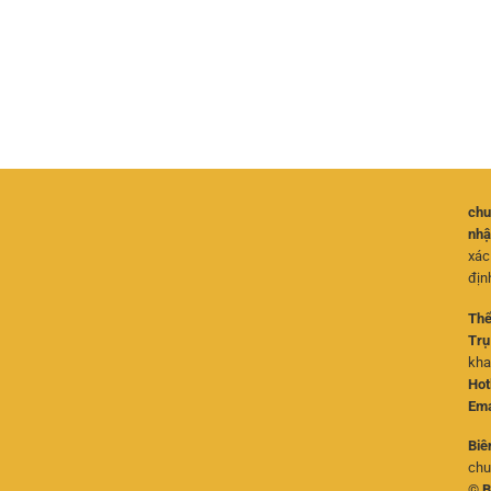
chu
nhậ
xác
địn
Thể
Trụ
kha
Hot
Ema
Biê
chu
© B