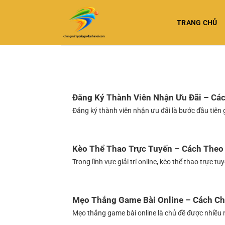
Bỏ
qua
TRANG CHỦ
nội
dung
Đăng Ký Thành Viên Nhận Ưu Đãi – Cá
Đăng ký thành viên nhận ưu đãi là bước đầu tiên g
Kèo Thể Thao Trực Tuyến – Cách Theo 
Trong lĩnh vực giải trí online, kèo thể thao trực t
Mẹo Thắng Game Bài Online – Cách Ch
Mẹo thắng game bài online là chủ đề được nhiều n