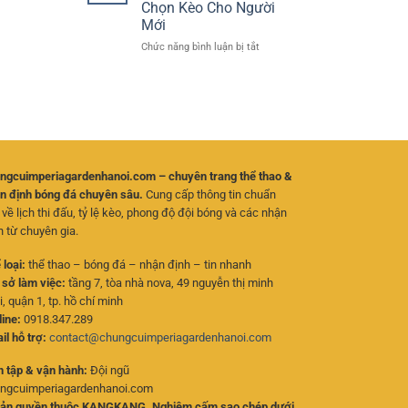
Chọn Kèo Cho Người
Chọn
Đá
Mới
Kèo
Hôm
Hiệu
Nay
ở
Chức năng bình luận bị tắt
Quả
–
Cá
Cách
Cược
Theo
Futsal
Dõi
Trực
Trận
Tuyến
Đấu
–
Và
Kinh
Phân
Nghiệm
ngcuimperiagardenhanoi.com – chuyên trang thể thao &
Tích
Chọn
n định bóng đá chuyên sâu.
Cung cấp thông tin chuẩn
Kèo
Kèo
 về lịch thi đấu, tỷ lệ kèo, phong độ đội bóng và các nhận
Online
Cho
h từ chuyên gia.
Hiệu
Người
Quả
Mới
 loại:
thể thao – bóng đá – nhận định – tin nhanh
 sở làm việc:
tầng 7, tòa nhà nova, 49 nguyễn thị minh
i, quận 1, tp. hồ chí minh
line:
0918.347.289
il hỗ trợ:
contact@chungcuimperiagardenhanoi.com
n tập & vận hành:
Đội ngũ
ngcuimperiagardenhanoi.com
ản quyền thuộc KANGKANG. Nghiêm cấm sao chép dưới