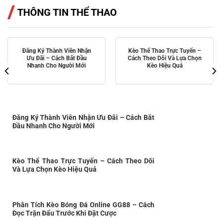
THÔNG TIN THỂ THAO
Đăng Ký Thành Viên Nhận
Kèo Thể Thao Trực Tuyến –
Ưu Đãi – Cách Bắt Đầu
Cách Theo Dõi Và Lựa Chọn
Nhanh Cho Người Mới
Kèo Hiệu Quả
Đăng Ký Thành Viên Nhận Ưu Đãi – Cách Bắt
Đầu Nhanh Cho Người Mới
Kèo Thể Thao Trực Tuyến – Cách Theo Dõi
Và Lựa Chọn Kèo Hiệu Quả
Phân Tích Kèo Bóng Đá Online GG88 – Cách
Đọc Trận Đấu Trước Khi Đặt Cược