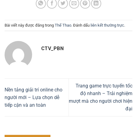
Bài viết này được đăng trong
Thể Thao
. Đánh dấu
liên kết thường trực
.
CTV_PBN
Trang game trực tuyến tốc
Nền tảng giải trí online cho
độ nhanh – Trải nghiệm
người mới – Lựa chọn dễ
mượt mà cho người chơi hiện
tiếp cận và an toàn
đại