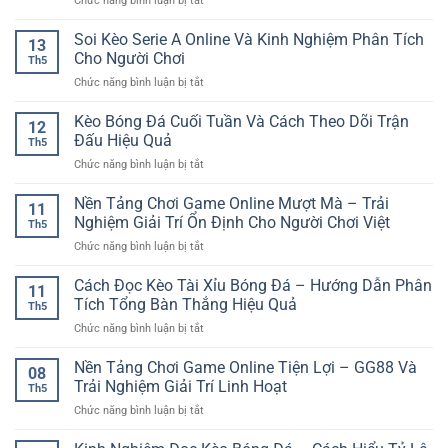
Chức năng bình luận bị tắt
Tuyến
nghiệm
Nền
RR88
mượt
tảng
Soi Kèo Serie A Online Và Kinh Nghiệm Phân Tích
–
mà
13
giải
Cách
Cho Người Chơi
cho
Th5
trí
Phân
người
ở
Chức năng bình luận bị tắt
online
Tích
chơi
Soi
cho
Trận
hiện
Kèo
Kèo Bóng Đá Cuối Tuần Và Cách Theo Dõi Trận
người
Đấu
12
đại
Serie
mới
Đấu Hiệu Quả
Nhanh
Th5
A
–
Và
ở
Chức năng bình luận bị tắt
Online
Lựa
Chuẩn
Kèo
Và
chọn
Bóng
Nền Tảng Chơi Game Online Mượt Mà – Trải
Kinh
dễ
11
Đá
Nghiệm
Nghiệm Giải Trí Ổn Định Cho Người Chơi Việt
tiếp
Th5
Cuối
Phân
cận
ở
Chức năng bình luận bị tắt
Tuần
Tích
và
Nền
Và
Cho
an
Tảng
Cách Đọc Kèo Tài Xỉu Bóng Đá – Hướng Dẫn Phân
Cách
Người
11
toàn
Chơi
Theo
Tích Tổng Bàn Thắng Hiệu Quả
Chơi
Th5
Game
Dõi
ở
Chức năng bình luận bị tắt
Online
Trận
Cách
Mượt
Đấu
Đọc
Nền Tảng Chơi Game Online Tiện Lợi – GG88 Và
Mà
Hiệu
08
Kèo
–
Trải Nghiệm Giải Trí Linh Hoạt
Quả
Th5
Tài
Trải
ở
Chức năng bình luận bị tắt
Xỉu
Nghiệm
Nền
Bóng
Giải
Tảng
Đá