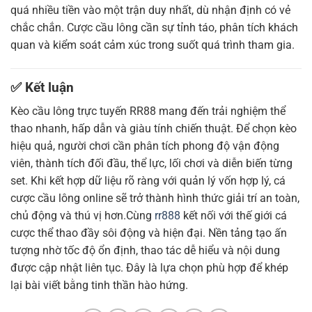
quá nhiều tiền vào một trận duy nhất, dù nhận định có vẻ
chắc chắn. Cược cầu lông cần sự tỉnh táo, phân tích khách
quan và kiểm soát cảm xúc trong suốt quá trình tham gia.
✅ Kết luận
Kèo cầu lông trực tuyến RR88 mang đến trải nghiệm thể
thao nhanh, hấp dẫn và giàu tính chiến thuật. Để chọn kèo
hiệu quả, người chơi cần phân tích phong độ vận động
viên, thành tích đối đầu, thể lực, lối chơi và diễn biến từng
set. Khi kết hợp dữ liệu rõ ràng với quản lý vốn hợp lý, cá
cược cầu lông online sẽ trở thành hình thức giải trí an toàn,
chủ động và thú vị hơn.Cùng
rr888
kết nối với thế giới cá
cược thể thao đầy sôi động và hiện đại. Nền tảng tạo ấn
tượng nhờ tốc độ ổn định, thao tác dễ hiểu và nội dung
được cập nhật liên tục. Đây là lựa chọn phù hợp để khép
lại bài viết bằng tinh thần hào hứng.