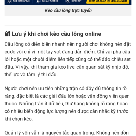
Kèo cầu lông trực tuyến
🔐 Lưu ý khi chơi kèo cầu lông online
Cầu lông có diễn biến nhanh nên người chơi không nên đặt
cược vội chỉ vì một tay vợt đang dẫn điểm. Chỉ vài pha cầu
lỗi hoặc một chuỗi điểm liên tiếp cũng có thể đảo chiều set
đấu. Vì vậy, khi tham gia kèo live, cần quan sát kỹ nhịp độ,
thể lực và tâm lý thi đấu.
Người chơi nên ưu tiên những trận có đầy đủ thông tin rõ
ràng, đặc biệt là các giải đấu lớn hoặc vận động viên quen
thuộc. Những trận ít dữ liệu, thứ hạng không rõ ràng hoặc
có nhiều biến động lực lượng nên được cân nhắc kỹ trước
khi chọn kèo.
Quản lý vốn vẫn là nguyên tắc quan trọng. Không nên dồn