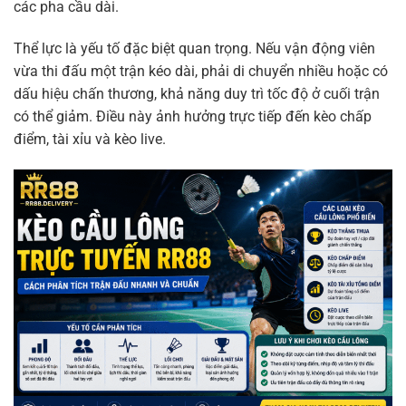
các pha cầu dài.
Thể lực là yếu tố đặc biệt quan trọng. Nếu vận động viên
vừa thi đấu một trận kéo dài, phải di chuyển nhiều hoặc có
dấu hiệu chấn thương, khả năng duy trì tốc độ ở cuối trận
có thể giảm. Điều này ảnh hưởng trực tiếp đến kèo chấp
điểm, tài xỉu và kèo live.