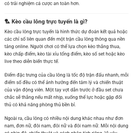
có trải nghiệm cá cược an toàn hơn.
🏸 Kèo cầu lông trực tuyến là gì?
Kèo cầu lông trực tuyến là hình thức dự đoán kết quả hoặc
các chỉ số liên quan đến một trận cầu lông thông qua nền
tảng online. Người chơi có thể lựa chọn kèo thắng thua,
kèo chấp điểm, kèo tài xỉu tổng điểm, kèo số set hoặc kèo
live theo diễn biến thực tế.
Điểm đặc trưng của cầu lông là tốc độ trận đấu nhanh, mỗi
điểm số đều có thể ảnh hưởng đến tâm lý và chiến thuật
của vận động viên. Một tay vợt dẫn trước ở đầu set chưa
chắc sẽ thắng nếu mất nhịp, xuống thể lực hoặc gặp đối
thủ có khả năng phòng thủ bền bỉ.
Ngoài ra, cầu lông có nhiều nội dung khác nhau như đơn
nam, đơn nữ, đôi nam, đôi nữ và đôi nam nữ. Mỗi nội dung