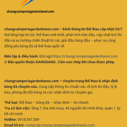
Hiệu
Quả
chungcuimperiagardenhanoi.com – kênh thông tin thể thao cập nhật 24/7
Nơi tổng hợp tin tức thể thao mới nhất, phân tích trận đấu, cập nhật lịch thi
đấu và xu hướng chiến thuật từ các giải đấu hàng đầu – phục vụ cộng
đồng yêu bóng đá và thể thao quốc tế.
Biên tập & điều hành:
Đội ngũ
https://chungcuimperiagardenhanoi.com
© Bản quyền thuộc KANGKANG. Cấm sao chép khi chưa được phép.
chungcuimperiagardenhanoi.com – chuyên trang thể thao & nhận định
bóng đá chuyên sâu.
Cung cấp thông tin chuẩn xác về lịch thi đấu, tỷ lệ
kèo, phong độ đội bóng và các nhận định từ chuyên gia.
Thể loại:
thể thao – bóng đá – nhận định – tin nhanh
Trụ sở làm việc:
tầng 7, tòa nhà nova, 49 nguyễn thị minh khai, quận 1, tp.
hồ chí minh
Hotline:
0918.347.289
Email hỗ trợ:
contact@chungcuimperiagardenhanoi.com