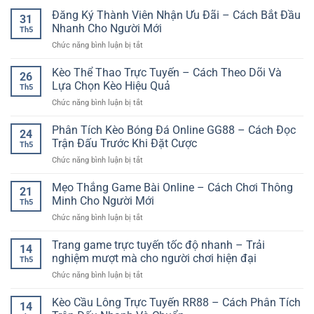
Đăng Ký Thành Viên Nhận Ưu Đãi – Cách Bắt Đầu
31
Nhanh Cho Người Mới
Th5
ở
Chức năng bình luận bị tắt
Đăng
Ký
Kèo Thể Thao Trực Tuyến – Cách Theo Dõi Và
26
Thành
Lựa Chọn Kèo Hiệu Quả
Th5
Viên
ở
Chức năng bình luận bị tắt
Nhận
Kèo
Ưu
Thể
Phân Tích Kèo Bóng Đá Online GG88 – Cách Đọc
Đãi
24
Thao
–
Trận Đấu Trước Khi Đặt Cược
Th5
Trực
Cách
ở
Chức năng bình luận bị tắt
Tuyến
Bắt
Phân
–
Đầu
Tích
Mẹo Thắng Game Bài Online – Cách Chơi Thông
Cách
Nhanh
21
Kèo
Theo
Minh Cho Người Mới
Cho
Th5
Bóng
Dõi
Người
ở
Chức năng bình luận bị tắt
Đá
Và
Mới
Mẹo
Online
Lựa
Thắng
Trang game trực tuyến tốc độ nhanh – Trải
GG88
Chọn
14
Game
–
nghiệm mượt mà cho người chơi hiện đại
Kèo
Th5
Bài
Cách
Hiệu
ở
Chức năng bình luận bị tắt
Online
Đọc
Quả
Trang
–
Trận
game
Kèo Cầu Lông Trực Tuyến RR88 – Cách Phân Tích
Cách
Đấu
14
trực
Chơi