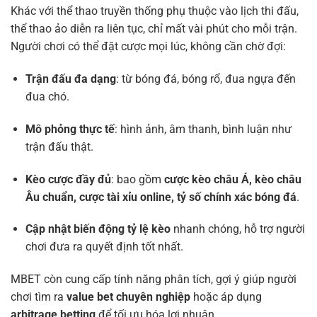
Khác với thể thao truyền thống phụ thuộc vào lịch thi đấu,
thể thao ảo diễn ra liên tục, chỉ mất vài phút cho mỗi trận.
Người chơi có thể đặt cược mọi lúc, không cần chờ đợi:
Trận đấu đa dạng
: từ bóng đá, bóng rổ, đua ngựa đến
đua chó.
Mô phỏng thực tế
: hình ảnh, âm thanh, bình luận như
trận đấu thật.
Kèo cược đầy đủ
: bao gồm
cược kèo châu Á, kèo châu
Âu chuẩn, cược tài xỉu online, tỷ số chính xác bóng đá
.
Cập nhật biến động tỷ lệ kèo
nhanh chóng, hỗ trợ người
chơi đưa ra quyết định tốt nhất.
MBET còn cung cấp tính năng phân tích, gợi ý giúp người
chơi tìm ra
value bet chuyên nghiệp
hoặc áp dụng
arbitrage betting
để tối ưu hóa lợi nhuận.