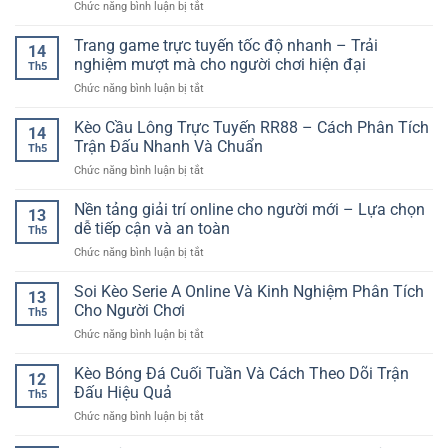
ở
Chức năng bình luận bị tắt
Đá
Và
Mới
Mẹo
Online
Lựa
Thắng
Trang game trực tuyến tốc độ nhanh – Trải
GG88
Chọn
14
Game
–
nghiệm mượt mà cho người chơi hiện đại
Kèo
Th5
Bài
Cách
Hiệu
ở
Chức năng bình luận bị tắt
Online
Đọc
Quả
Trang
–
Trận
game
Kèo Cầu Lông Trực Tuyến RR88 – Cách Phân Tích
Cách
Đấu
14
trực
Chơi
Trận Đấu Nhanh Và Chuẩn
Trước
Th5
tuyến
Thông
Khi
ở
Chức năng bình luận bị tắt
tốc
Minh
Đặt
Kèo
độ
Cho
Cược
Cầu
Nền tảng giải trí online cho người mới – Lựa chọn
nhanh
Người
13
Lông
–
dễ tiếp cận và an toàn
Mới
Th5
Trực
Trải
ở
Chức năng bình luận bị tắt
Tuyến
nghiệm
Nền
RR88
mượt
tảng
Soi Kèo Serie A Online Và Kinh Nghiệm Phân Tích
–
mà
13
giải
Cách
Cho Người Chơi
cho
Th5
trí
Phân
người
ở
Chức năng bình luận bị tắt
online
Tích
chơi
Soi
cho
Trận
hiện
Kèo
Kèo Bóng Đá Cuối Tuần Và Cách Theo Dõi Trận
người
Đấu
12
đại
Serie
mới
Đấu Hiệu Quả
Nhanh
Th5
A
–
Và
ở
Chức năng bình luận bị tắt
Online
Lựa
Chuẩn
Kèo
Và
chọn