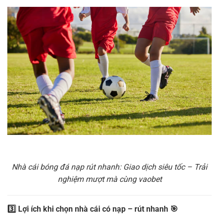
Nhà cái bóng đá nạp rút nhanh: Giao dịch siêu tốc – Trải
nghiệm mượt mà cùng vaobet
3️⃣ Lợi ích khi chọn nhà cái có nạp – rút nhanh 🎯