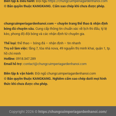
Biên tập & điều hành:
Đội ngũ
https://chungcuimperiagardenhanoi.com
© Bản quyền thuộc KANGKANG. Cấm sao chép khi chưa được phép.
chungcuimperiagardenhanoi.com – chuyên trang thể thao & nhận định
bóng đá chuyên sâu.
Cung cấp thông tin chuẩn xác về lịch thi đấu, tỷ lệ
kèo, phong độ đội bóng và các nhận định từ chuyên gia.
Thể loại:
thể thao – bóng đá – nhận định – tin nhanh
Trụ sở làm việc:
tầng 7, tòa nhà nova, 49 nguyễn thị minh khai, quận 1, tp.
hồ chí minh
Hotline:
0918.347.289
Email hỗ trợ:
contact@chungcuimperiagardenhanoi.com
Biên tập & vận hành:
Đội ngũ chungcuimperiagardenhanoi.com
© Bản quyền thuộc KANGKANG. Nghiêm cấm sao chép dưới mọi hình
thức khi chưa được cho phép.
Copyright 2026 ©
https://chungcuimperiagardenhanoi.com/