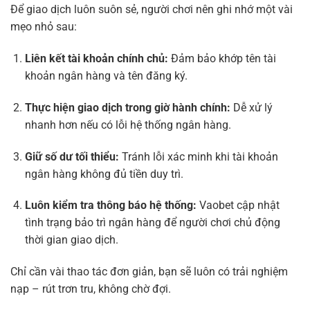
Để giao dịch luôn suôn sẻ, người chơi nên ghi nhớ một vài
mẹo nhỏ sau:
Liên kết tài khoản chính chủ:
Đảm bảo khớp tên tài
khoản ngân hàng và tên đăng ký.
Thực hiện giao dịch trong giờ hành chính:
Dễ xử lý
nhanh hơn nếu có lỗi hệ thống ngân hàng.
Giữ số dư tối thiểu:
Tránh lỗi xác minh khi tài khoản
ngân hàng không đủ tiền duy trì.
Luôn kiểm tra thông báo hệ thống:
Vaobet cập nhật
tình trạng bảo trì ngân hàng để người chơi chủ động
thời gian giao dịch.
Chỉ cần vài thao tác đơn giản, bạn sẽ luôn có trải nghiệm
nạp – rút trơn tru, không chờ đợi.