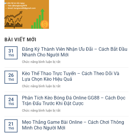
BÀI VIẾT MỚI
Đăng Ký Thành Viên Nhận Ưu Đãi – Cách Bắt Đầu
31
Nhanh Cho Người Mới
Th5
ở
Chức năng bình luận bị tắt
Đăng
Ký
Kèo Thể Thao Trực Tuyến – Cách Theo Dõi Và
26
Thành
Lựa Chọn Kèo Hiệu Quả
Th5
Viên
ở
Chức năng bình luận bị tắt
Nhận
Kèo
Ưu
Thể
Phân Tích Kèo Bóng Đá Online GG88 – Cách Đọc
Đãi
24
Thao
–
Trận Đấu Trước Khi Đặt Cược
Th5
Trực
Cách
ở
Chức năng bình luận bị tắt
Tuyến
Bắt
Phân
–
Đầu
Tích
Mẹo Thắng Game Bài Online – Cách Chơi Thông
Cách
Nhanh
21
Kèo
Theo
Minh Cho Người Mới
Cho
Th5
Bóng
Dõi
Người