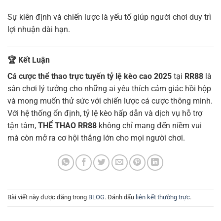
Sự kiên định và chiến lược là yếu tố giúp người chơi duy trì
lợi nhuận dài hạn.
🏆 Kết Luận
Cá cược thể thao trực tuyến tỷ lệ kèo cao 2025
tại
RR88
là
sân chơi lý tưởng cho những ai yêu thích cảm giác hồi hộp
và mong muốn thử sức với chiến lược cá cược thông minh.
Với hệ thống ổn định, tỷ lệ kèo hấp dẫn và dịch vụ hỗ trợ
tận tâm,
THỂ THAO RR88
không chỉ mang đến niềm vui
mà còn mở ra cơ hội thắng lớn cho mọi người chơi.
Bài viết này được đăng trong
BLOG
. Đánh dấu
liên kết thường trực
.