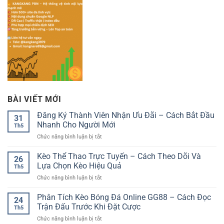
BÀI VIẾT MỚI
Đăng Ký Thành Viên Nhận Ưu Đãi – Cách Bắt Đầu
31
Nhanh Cho Người Mới
Th5
ở
Chức năng bình luận bị tắt
Đăng
Ký
Kèo Thể Thao Trực Tuyến – Cách Theo Dõi Và
26
Thành
Lựa Chọn Kèo Hiệu Quả
Th5
Viên
ở
Chức năng bình luận bị tắt
Nhận
Kèo
Ưu
Thể
Phân Tích Kèo Bóng Đá Online GG88 – Cách Đọc
Đãi
24
Thao
–
Trận Đấu Trước Khi Đặt Cược
Th5
Trực
Cách
ở
Chức năng bình luận bị tắt
Tuyến
Bắt