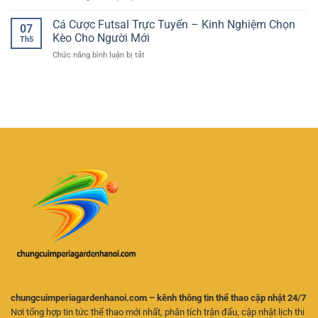
Và
Thắng
Lịch
Đá
Trải
Hiệu
Thi
Cá Cược Futsal Trực Tuyến – Kinh Nghiệm Chọn
–
Nghiệm
07
Quả
Đấu
Cách
Kèo Cho Người Mới
Giải
Th5
Bóng
Hiểu
Trí
ở
Chức năng bình luận bị tắt
Đá
Tỷ
Linh
Cá
Hôm
Lệ
Hoạt
Cược
Nay
Và
Futsal
–
Chọn
Trực
Cách
Kèo
Tuyến
Theo
Hiệu
–
Dõi
Quả
Kinh
Trận
Nghiệm
Đấu
Chọn
Và
Kèo
Phân
Cho
Tích
Người
Kèo
Mới
Online
Hiệu
Quả
chungcuimperiagardenhanoi.com – kênh thông tin thể thao cập nhật 24/7
Nơi tổng hợp tin tức thể thao mới nhất, phân tích trận đấu, cập nhật lịch thi