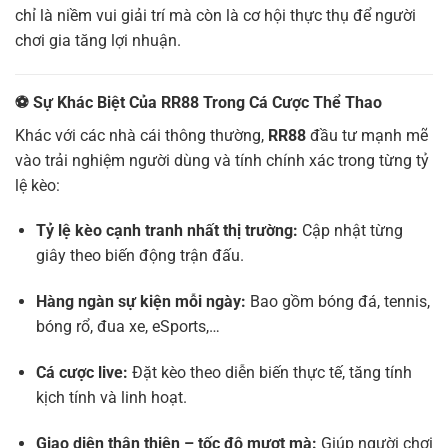
chỉ là niềm vui giải trí mà còn là cơ hội thực thụ để người
chơi gia tăng lợi nhuận.
⚽ Sự Khác Biệt Của RR88 Trong Cá Cược Thể Thao
Khác với các nhà cái thông thường,
RR88
đầu tư mạnh mẽ
vào trải nghiệm người dùng và tính chính xác trong từng tỷ
lệ kèo:
Tỷ lệ kèo cạnh tranh nhất thị trường:
Cập nhật từng
giây theo biến động trận đấu.
Hàng ngàn sự kiện mỗi ngày:
Bao gồm bóng đá, tennis,
bóng rổ, đua xe, eSports,…
Cá cược live:
Đặt kèo theo diễn biến thực tế, tăng tính
kịch tính và linh hoạt.
Giao diện thân thiện – tốc độ mượt mà:
Giúp người chơi