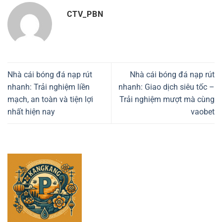
CTV_PBN
Nhà cái bóng đá nạp rút
Nhà cái bóng đá nạp rút
nhanh: Trải nghiệm liền
nhanh: Giao dịch siêu tốc –
mạch, an toàn và tiện lợi
Trải nghiệm mượt mà cùng
nhất hiện nay
vaobet