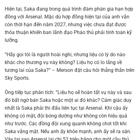
Hiện tại, Saka đang trong quá trình đàm phán gia hạn hợp
đồng với Arsenal. Mặc dù hợp đồng hiện tại của anh vẫn
còn thời hạn đến năm 2027, nhưng việc chưa đạt được
thỏa thuận khiến ban lãnh đạo Pháo thủ phải tính toán kỹ
lưỡng.
“Hãy gọi tôi là người hoài nghi, nhưng liệu có lý do nào
khác cho thương vụ này không? Liệu họ có lo lắng về
tương lai của Saka?” – Merson đặt câu hỏi thẳng thắn trên
Sky Sports.
Ông tiếp tục phân tích: “Liệu họ sẽ hoàn tất vụ này và sau
đó bất ngờ bán Saka hoặc một ai đó khác? Cảm giác duy
nhất là Saka phải thi đấu liên tục tại Arsenal. Khi cậu ấy
không có mặt, đội bóng dường như không còn hiệu quả
như trước. Các đồng đội xung quanh không chơi tốt khi
Saka vắng mặt. Nếu anh ấy khỏe mạnh, anh ấy sẽ ra sân.
Vậy tại sao Arsenal lại chi 52 triệu bảng cho một cầu thủ