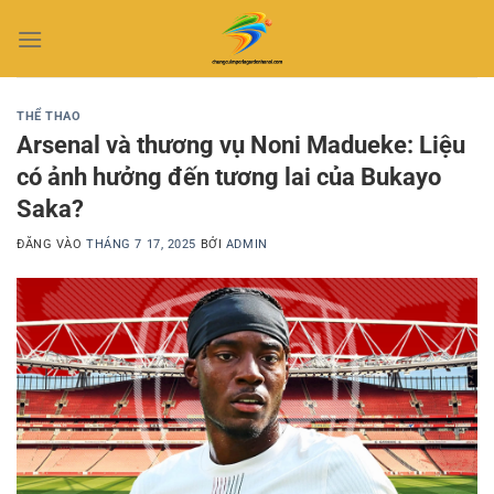
Bỏ
qua
nội
dung
THỂ THAO
Arsenal và thương vụ Noni Madueke: Liệu
có ảnh hưởng đến tương lai của Bukayo
Saka?
ĐĂNG VÀO
THÁNG 7 17, 2025
BỞI
ADMIN