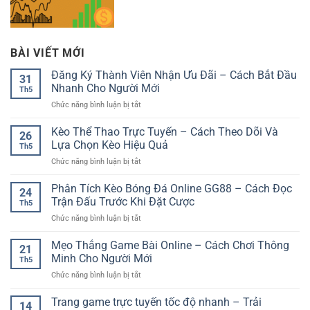
BÀI VIẾT MỚI
Đăng Ký Thành Viên Nhận Ưu Đãi – Cách Bắt Đầu
31
Nhanh Cho Người Mới
Th5
ở
Chức năng bình luận bị tắt
Đăng
Ký
Kèo Thể Thao Trực Tuyến – Cách Theo Dõi Và
26
Thành
Lựa Chọn Kèo Hiệu Quả
Th5
Viên
ở
Chức năng bình luận bị tắt
Nhận
Kèo
Ưu
Thể
Phân Tích Kèo Bóng Đá Online GG88 – Cách Đọc
Đãi
24
Thao
–
Trận Đấu Trước Khi Đặt Cược
Th5
Trực
Cách
ở
Chức năng bình luận bị tắt
Tuyến
Bắt
Phân
–
Đầu
Tích
Mẹo Thắng Game Bài Online – Cách Chơi Thông
Cách
Nhanh
21
Kèo
Theo
Minh Cho Người Mới
Cho
Th5
Bóng
Dõi
Người
ở
Chức năng bình luận bị tắt
Đá
Và
Mới
Mẹo
Online
Lựa
Thắng
Trang game trực tuyến tốc độ nhanh – Trải
GG88
Chọn
14
Game