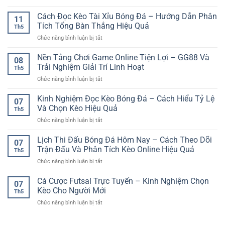
và
Nền
Và
Cho
an
Tảng
Cách Đọc Kèo Tài Xỉu Bóng Đá – Hướng Dẫn Phân
Cách
Người
11
toàn
Chơi
Theo
Tích Tổng Bàn Thắng Hiệu Quả
Chơi
Th5
Game
Dõi
ở
Chức năng bình luận bị tắt
Online
Trận
Cách
Mượt
Đấu
Đọc
Nền Tảng Chơi Game Online Tiện Lợi – GG88 Và
Mà
Hiệu
08
Kèo
–
Trải Nghiệm Giải Trí Linh Hoạt
Quả
Th5
Tài
Trải
ở
Chức năng bình luận bị tắt
Xỉu
Nghiệm
Nền
Bóng
Giải
Tảng
Kinh Nghiệm Đọc Kèo Bóng Đá – Cách Hiểu Tỷ Lệ
Đá
Trí
07
Chơi
–
Và Chọn Kèo Hiệu Quả
Ổn
Th5
Game
Hướng
Định
ở
Chức năng bình luận bị tắt
Online
Dẫn
Cho
Kinh
Tiện
Phân
Người
Nghiệm
Lịch Thi Đấu Bóng Đá Hôm Nay – Cách Theo Dõi
Lợi
Tích
07
Chơi
Đọc
–
Trận Đấu Và Phân Tích Kèo Online Hiệu Quả
Tổng
Việt
Th5
Kèo
GG88
Bàn
ở
Chức năng bình luận bị tắt
Bóng
Và
Thắng
Lịch
Đá
Trải
Hiệu
Thi
Cá Cược Futsal Trực Tuyến – Kinh Nghiệm Chọn
–
Nghiệm
07
Quả
Đấu
Cách
Kèo Cho Người Mới
Giải
Th5
Bóng
Hiểu
Trí
ở
Chức năng bình luận bị tắt
Đá
Tỷ
Linh
Cá
Hôm
Lệ
Hoạt
Cược
Nay
Và