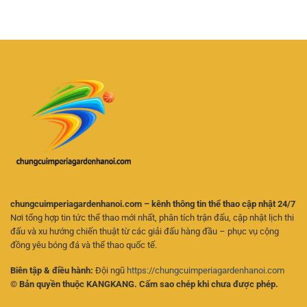
Futsal
–
Chọn
Trực
Cách
Kèo
Tuyến
Theo
Hiệu
–
Dõi
Quả
Kinh
Trận
Nghiệm
Đấu
Chọn
Và
Kèo
Phân
Cho
Tích
Người
Kèo
Mới
Online
Hiệu
Quả
chungcuimperiagardenhanoi.com – kênh thông tin thể thao cập nhật 24/7
Nơi tổng hợp tin tức thể thao mới nhất, phân tích trận đấu, cập nhật lịch thi
đấu và xu hướng chiến thuật từ các giải đấu hàng đầu – phục vụ cộng
đồng yêu bóng đá và thể thao quốc tế.
Biên tập & điều hành:
Đội ngũ
https://chungcuimperiagardenhanoi.com
© Bản quyền thuộc KANGKANG. Cấm sao chép khi chưa được phép.