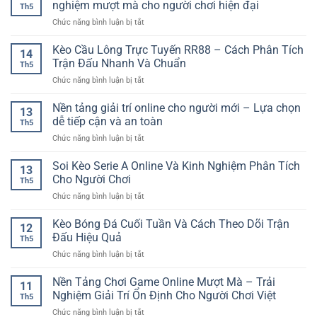
–
nghiệm mượt mà cho người chơi hiện đại
Kèo
Th5
Bài
Cách
Hiệu
ở
Chức năng bình luận bị tắt
Online
Đọc
Quả
Trang
–
Trận
game
Kèo Cầu Lông Trực Tuyến RR88 – Cách Phân Tích
Cách
Đấu
14
trực
Chơi
Trận Đấu Nhanh Và Chuẩn
Trước
Th5
tuyến
Thông
Khi
ở
Chức năng bình luận bị tắt
tốc
Minh
Đặt
Kèo
độ
Cho
Cược
Cầu
Nền tảng giải trí online cho người mới – Lựa chọn
nhanh
Người
13
Lông
–
dễ tiếp cận và an toàn
Mới
Th5
Trực
Trải
ở
Chức năng bình luận bị tắt
Tuyến
nghiệm
Nền
RR88
mượt
tảng
Soi Kèo Serie A Online Và Kinh Nghiệm Phân Tích
–
mà
13
giải
Cách
Cho Người Chơi
cho
Th5
trí
Phân
người
ở
Chức năng bình luận bị tắt
online
Tích
chơi
Soi
cho
Trận
hiện
Kèo
Kèo Bóng Đá Cuối Tuần Và Cách Theo Dõi Trận
người
Đấu
12
đại
Serie
mới
Đấu Hiệu Quả
Nhanh
Th5
A
–
Và
ở
Chức năng bình luận bị tắt
Online
Lựa
Chuẩn
Kèo
Và
chọn
Bóng
Nền Tảng Chơi Game Online Mượt Mà – Trải
Kinh
dễ
11
Đá
Nghiệm
Nghiệm Giải Trí Ổn Định Cho Người Chơi Việt
tiếp
Th5
Cuối
Phân
cận
ở
Chức năng bình luận bị tắt
Tuần
Tích