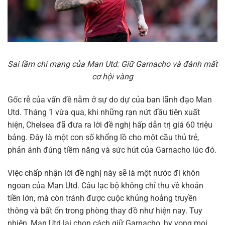
Sai lầm chí mạng của Man Utd: Giữ Garnacho và đánh mất
cơ hội vàng
Gốc rễ của vấn đề nằm ở sự do dự của ban lãnh đạo Man
Utd. Tháng 1 vừa qua, khi những rạn nứt đầu tiên xuất
hiện, Chelsea đã đưa ra lời đề nghị hấp dẫn trị giá 60 triệu
bảng. Đây là một con số khổng lồ cho một cầu thủ trẻ,
phản ánh đúng tiềm năng và sức hút của Garnacho lúc đó.
Việc chấp nhận lời đề nghị này sẽ là một nước đi khôn
ngoan của Man Utd. Câu lạc bộ không chỉ thu về khoản
tiền lớn, mà còn tránh được cuộc khủng hoảng truyền
thông và bất ổn trong phòng thay đồ như hiện nay. Tuy
nhiên, Man Utd lại chọn cách giữ Garnacho, hy vọng mọi