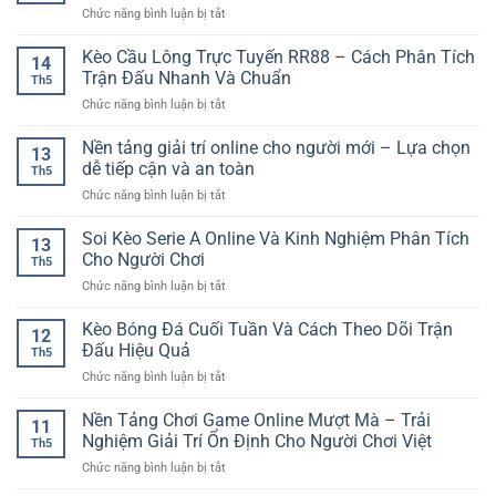
Cách
Hiệu
ở
Chức năng bình luận bị tắt
Online
Đọc
Quả
Trang
–
Trận
game
Kèo Cầu Lông Trực Tuyến RR88 – Cách Phân Tích
Cách
Đấu
14
trực
Chơi
Trận Đấu Nhanh Và Chuẩn
Trước
Th5
tuyến
Thông
Khi
ở
Chức năng bình luận bị tắt
tốc
Minh
Đặt
Kèo
độ
Cho
Cược
Cầu
Nền tảng giải trí online cho người mới – Lựa chọn
nhanh
Người
13
Lông
–
dễ tiếp cận và an toàn
Mới
Th5
Trực
Trải
ở
Chức năng bình luận bị tắt
Tuyến
nghiệm
Nền
RR88
mượt
tảng
Soi Kèo Serie A Online Và Kinh Nghiệm Phân Tích
–
mà
13
giải
Cách
Cho Người Chơi
cho
Th5
trí
Phân
người
ở
Chức năng bình luận bị tắt
online
Tích
chơi
Soi
cho
Trận
hiện
Kèo
Kèo Bóng Đá Cuối Tuần Và Cách Theo Dõi Trận
người
Đấu
12
đại
Serie
mới
Đấu Hiệu Quả
Nhanh
Th5
A
–
Và
ở
Chức năng bình luận bị tắt
Online
Lựa
Chuẩn
Kèo
Và
chọn
Bóng
Nền Tảng Chơi Game Online Mượt Mà – Trải
Kinh
dễ
11
Đá
Nghiệm
Nghiệm Giải Trí Ổn Định Cho Người Chơi Việt
tiếp
Th5
Cuối
Phân
cận
ở
Chức năng bình luận bị tắt
Tuần
Tích
và
Nền
Và
Cho
an