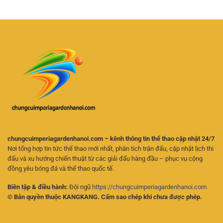
Trực
Cách
Kèo
Tuyến
Theo
Hiệu
–
Dõi
Quả
Kinh
Trận
Nghiệm
Đấu
Chọn
Và
Kèo
Phân
Cho
Tích
Người
Kèo
Mới
Online
Hiệu
Quả
chungcuimperiagardenhanoi.com – kênh thông tin thể thao cập nhật 24/7
Nơi tổng hợp tin tức thể thao mới nhất, phân tích trận đấu, cập nhật lịch thi
đấu và xu hướng chiến thuật từ các giải đấu hàng đầu – phục vụ cộng
đồng yêu bóng đá và thể thao quốc tế.
Biên tập & điều hành:
Đội ngũ
https://chungcuimperiagardenhanoi.com
© Bản quyền thuộc KANGKANG. Cấm sao chép khi chưa được phép.