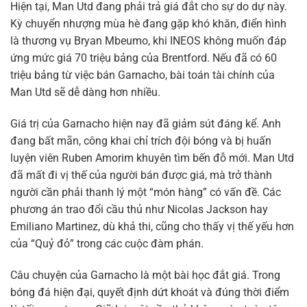
Hiện tại, Man Utd đang phải trả giá đắt cho sự do dự này.
Kỳ chuyển nhượng mùa hè đang gặp khó khăn, điển hình
là thương vụ Bryan Mbeumo, khi INEOS không muốn đáp
ứng mức giá 70 triệu bảng của Brentford. Nếu đã có 60
triệu bảng từ việc bán Garnacho, bài toán tài chính của
Man Utd sẽ dễ dàng hơn nhiều.
Giá trị của Garnacho hiện nay đã giảm sút đáng kể. Anh
đang bất mãn, công khai chỉ trích đội bóng và bị huấn
luyện viên Ruben Amorim khuyên tìm bến đỗ mới. Man Utd
đã mất đi vị thế của người bán được giá, mà trở thành
người cần phải thanh lý một “món hàng” có vấn đề. Các
phương án trao đổi cầu thủ như Nicolas Jackson hay
Emiliano Martinez, dù khả thi, cũng cho thấy vị thế yếu hơn
của “Quỷ đỏ” trong các cuộc đàm phán.
Câu chuyện của Garnacho là một bài học đắt giá. Trong
bóng đá hiện đại, quyết định dứt khoát và đúng thời điểm