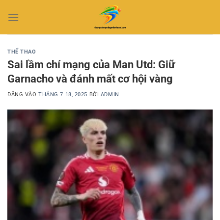
Bỏ
qua
nội
dung
THỂ THAO
Sai lầm chí mạng của Man Utd: Giữ
Garnacho và đánh mất cơ hội vàng
ĐĂNG VÀO
THÁNG 7 18, 2025
BỞI
ADMIN