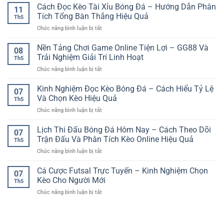
Tảng
Cách Đọc Kèo Tài Xỉu Bóng Đá – Hướng Dẫn Phân
Cách
Người
11
toàn
Chơi
Theo
Tích Tổng Bàn Thắng Hiệu Quả
Chơi
Th5
Game
Dõi
ở
Chức năng bình luận bị tắt
Online
Trận
Cách
Mượt
Đấu
Đọc
Nền Tảng Chơi Game Online Tiện Lợi – GG88 Và
Mà
Hiệu
08
Kèo
–
Trải Nghiệm Giải Trí Linh Hoạt
Quả
Th5
Tài
Trải
ở
Chức năng bình luận bị tắt
Xỉu
Nghiệm
Nền
Bóng
Giải
Tảng
Kinh Nghiệm Đọc Kèo Bóng Đá – Cách Hiểu Tỷ Lệ
Đá
Trí
07
Chơi
–
Và Chọn Kèo Hiệu Quả
Ổn
Th5
Game
Hướng
Định
ở
Chức năng bình luận bị tắt
Online
Dẫn
Cho
Kinh
Tiện
Phân
Người
Nghiệm
Lịch Thi Đấu Bóng Đá Hôm Nay – Cách Theo Dõi
Lợi
Tích
07
Chơi
Đọc
–
Trận Đấu Và Phân Tích Kèo Online Hiệu Quả
Tổng
Việt
Th5
Kèo
GG88
Bàn
ở
Chức năng bình luận bị tắt
Bóng
Và
Thắng
Lịch
Đá
Trải
Hiệu
Thi
Cá Cược Futsal Trực Tuyến – Kinh Nghiệm Chọn
–
Nghiệm
07
Quả
Đấu
Cách
Kèo Cho Người Mới
Giải
Th5
Bóng
Hiểu
Trí
ở
Chức năng bình luận bị tắt
Đá
Tỷ
Linh
Cá
Hôm
Lệ
Hoạt
Cược
Nay
Và
Futsal
–
Chọn