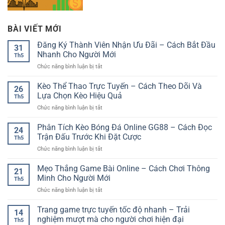
BÀI VIẾT MỚI
Đăng Ký Thành Viên Nhận Ưu Đãi – Cách Bắt Đầu
31
Nhanh Cho Người Mới
Th5
ở
Chức năng bình luận bị tắt
Đăng
Ký
Kèo Thể Thao Trực Tuyến – Cách Theo Dõi Và
26
Thành
Lựa Chọn Kèo Hiệu Quả
Th5
Viên
ở
Chức năng bình luận bị tắt
Nhận
Kèo
Ưu
Thể
Phân Tích Kèo Bóng Đá Online GG88 – Cách Đọc
Đãi
24
Thao
–
Trận Đấu Trước Khi Đặt Cược
Th5
Trực
Cách
ở
Chức năng bình luận bị tắt
Tuyến
Bắt
Phân
–
Đầu
Tích
Mẹo Thắng Game Bài Online – Cách Chơi Thông
Cách
Nhanh
21
Kèo
Theo
Minh Cho Người Mới
Cho
Th5
Bóng
Dõi
Người
ở
Chức năng bình luận bị tắt
Đá
Và
Mới
Mẹo
Online
Lựa
Thắng
Trang game trực tuyến tốc độ nhanh – Trải
GG88
Chọn
14
Game
–
nghiệm mượt mà cho người chơi hiện đại
Kèo
Th5
Bài