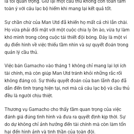
là tối quan trọng. Giữ lại một cầu thủ không còn toàn tâm
toàn ý với câu lạc bộ hiếm khi mang lại kết quả tốt.
Sự chần chừ của Man Utd đã khiến họ mất cả chì lẫn chài.
Họ vừa phải đối mặt với một cuộc chia ly ồn ào, vừa tự làm
khó mình trong công cuộc tái thiết đội bóng. Đây là một ví
dụ điển hình về việc thiếu tầm nhìn và sự quyết đoán trong
quản lý cầu thủ.
Việc bán Garnacho vào tháng 1 không chỉ mang lại lợi ích
tài chính, mà còn giúp Man Utd tránh khỏi những rắc rối
không đáng có. Sự thiếu quyết đoán của ban lãnh đạo đã
dẫn đến tình trạng hiện tại, nơi mà cả câu lạc bộ và cầu thủ
đều là người chịu thiệt.
Thương vụ Garnacho cho thấy tầm quan trọng của việc
đánh giá đúng tình hình và đưa ra quyết định kịp thời. Sự
do dự không chỉ ảnh hưởng đến tài chính mà còn làm tổn
hại đến hình ảnh và tinh thần của toàn đội.