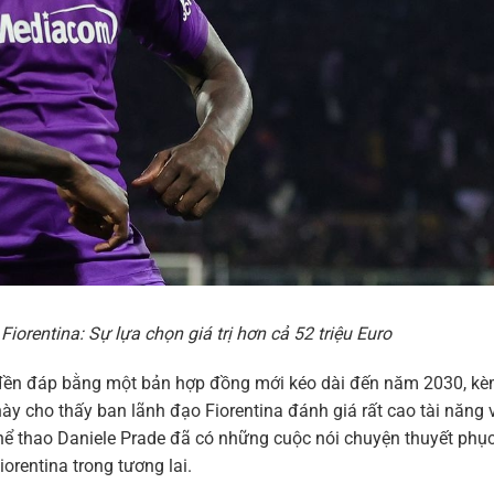
iorentina: Sự lựa chọn giá trị hơn cả 52 triệu Euro
 đền đáp bằng một bản hợp đồng mới kéo dài đến năm 2030, k
ày cho thấy ban lãnh đạo Fiorentina đánh giá rất cao tài năng 
ể thao Daniele Prade đã có những cuộc nói chuyện thuyết phụ
orentina trong tương lai.