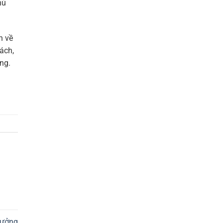
hủ
n về
ách,
ng.
hưởng