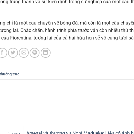
lòng trung thành và sự kiên định trong sự nghiệp của một cầu t
ng chỉ là một câu chuyện về bóng đá, mà còn là một câu chuyệ
tương lai. Chắc chắn, hành trình phía trước vẫn còn nhiều thử th
của Fiorentina, tương lai của cả hai hứa hẹn sẽ vô cùng tươi sá
 thường trực
.
Arsenal và thương vụ Noni Madueke: Liệu có ảnh 