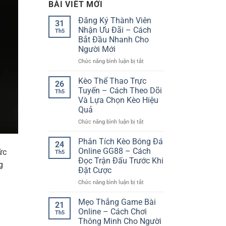
BÀI VIẾT MỚI
Đăng Ký Thành Viên
31
Nhận Ưu Đãi – Cách
Th5
Bắt Đầu Nhanh Cho
Người Mới
ở
Chức năng bình luận bị tắt
Đăng
Ký
Kèo Thể Thao Trực
26
Thành
Tuyến – Cách Theo Dõi
Th5
Viên
Và Lựa Chọn Kèo Hiệu
Nhận
Quả
Ưu
Đãi
ở
Chức năng bình luận bị tắt
–
Kèo
Cách
Thể
Phân Tích Kèo Bóng Đá
24
Bắt
Thao
Online GG88 – Cách
ức
Th5
Đầu
Trực
Đọc Trận Đấu Trước Khi
g
Nhanh
Tuyến
Đặt Cược
Cho
–
Người
Cách
ở
Chức năng bình luận bị tắt
Mới
Theo
Phân
Dõi
Tích
Mẹo Thắng Game Bài
21
Và
Kèo
Online – Cách Chơi
Th5
Lựa
Bóng
Thông Minh Cho Người
Chọn
Đá