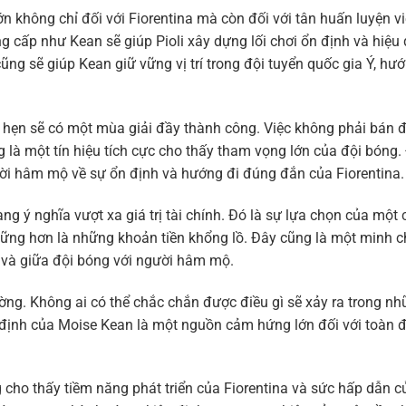
n không chỉ đối với Fiorentina mà còn đối với tân huấn luyện v
g cấp như Kean sẽ giúp Pioli xây dựng lối chơi ổn định và hiệu
 cũng sẽ giúp Kean giữ vững vị trí trong đội tuyển quốc gia Ý, hư
 hẹn sẽ có một mùa giải đầy thành công. Việc không phải bán đi
 là một tín hiệu tích cực cho thấy tham vọng lớn của đội bóng.
i hâm mộ về sự ổn định và hướng đi đúng đắn của Fiorentina.
ng ý nghĩa vượt xa giá trị tài chính. Đó là sự lựa chọn của một 
n vững hơn là những khoản tiền khổng lồ. Đây cũng là một minh 
, và giữa đội bóng với người hâm mộ.
ường. Không ai có thể chắc chắn được điều gì sẽ xảy ra trong n
ết định của Moise Kean là một nguồn cảm hứng lớn đối với toàn đ
 cho thấy tiềm năng phát triển của Fiorentina và sức hấp dẫn c