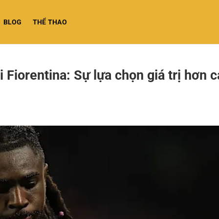
BLOG
THỂ THAO
Fiorentina: Sự lựa chọn giá trị hơn c