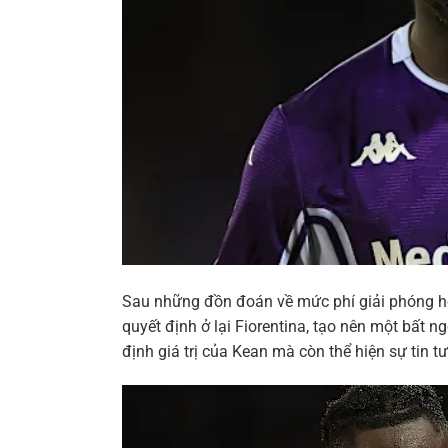
Sau những đồn đoán về mức phí giải phóng hợ
quyết định ở lại Fiorentina, tạo nên một bất 
định giá trị của Kean mà còn thể hiện sự tin 