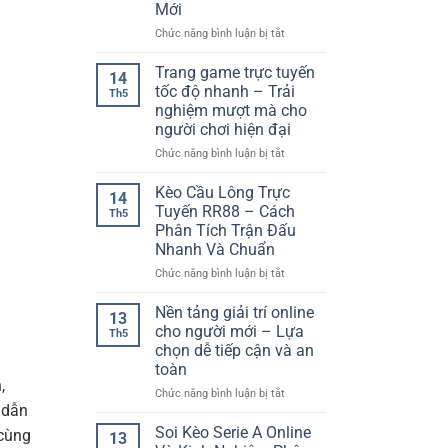
Mới
Kèo
Online
Hiệu
GG88
ở
Chức năng bình luận bị tắt
Quả
–
Mẹo
Cách
Thắng
Trang game trực tuyến
14
Đọc
Game
tốc độ nhanh – Trải
Th5
Trận
Bài
nghiệm mượt mà cho
Đấu
Online
người chơi hiện đại
Trước
–
Khi
Cách
ở
Chức năng bình luận bị tắt
Đặt
Chơi
Trang
Cược
Thông
game
Kèo Cầu Lông Trực
14
Minh
trực
Tuyến RR88 – Cách
Th5
Cho
tuyến
Phân Tích Trận Đấu
Người
tốc
Nhanh Và Chuẩn
Mới
độ
nhanh
ở
Chức năng bình luận bị tắt
–
Kèo
Trải
Cầu
Nền tảng giải trí online
13
nghiệm
Lông
cho người mới – Lựa
Th5
mượt
Trực
chọn dễ tiếp cận và an
mà
Tuyến
toàn
cho
RR88
,
người
–
ở
Chức năng bình luận bị tắt
chơi
 dẫn
Cách
Nền
hiện
Phân
tảng
Soi Kèo Serie A Online
 cùng
13
đại
Tích
giải