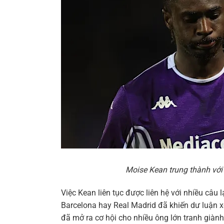
Moise Kean trung thành với F
Việc Kean liên tục được liên hệ với nhiều câ
Barcelona hay Real Madrid đã khiến dư luận 
đã mở ra cơ hội cho nhiều ông lớn tranh giành