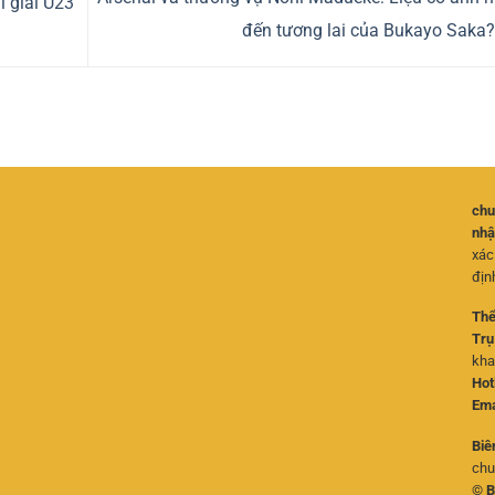
i giải U23
đến tương lai của Bukayo Saka
chu
nhậ
xác
địn
Thể
Trụ
kha
Hot
Ema
Biê
chu
© B