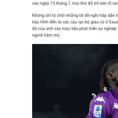
vào ngày 15 tháng 7, mọi thứ đã trở nên rõ ràn
Không chỉ từ chối những lời đề nghị hấp dẫn t
hậu hĩnh đến từ các câu lạc bộ giàu có ở Sau
độ của anh vào mục tiêu phát triển sự nghiệp t
người hâm mộ.