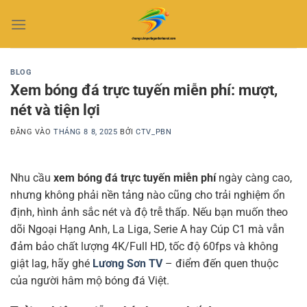
Bỏ
qua
nội
dung
BLOG
Xem bóng đá trực tuyến miễn phí: mượt,
nét và tiện lợi
ĐĂNG VÀO
THÁNG 8 8, 2025
BỞI
CTV_PBN
Nhu cầu
xem bóng đá trực tuyến miễn phí
ngày càng cao,
nhưng không phải nền tảng nào cũng cho trải nghiệm ổn
định, hình ảnh sắc nét và độ trễ thấp. Nếu bạn muốn theo
dõi Ngoại Hạng Anh, La Liga, Serie A hay Cúp C1 mà vẫn
đảm bảo chất lượng 4K/Full HD, tốc độ 60fps và không
giật lag, hãy ghé
Lương Sơn TV
– điểm đến quen thuộc
của người hâm mộ bóng đá Việt.