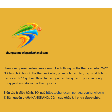
Cách
Kèo
Tuyến
Theo
Hiệu
–
Dõi
Quả
Kinh
Trận
Nghiệm
Đấu
Chọn
Và
Kèo
Phân
Cho
Tích
Người
Kèo
Mới
Online
Hiệu
Quả
chungcuimperiagardenhanoi.com – kênh thông tin thể thao cập nhật 24/7
Nơi tổng hợp tin tức thể thao mới nhất, phân tích trận đấu, cập nhật lịch thi
đấu và xu hướng chiến thuật từ các giải đấu hàng đầu – phục vụ cộng
đồng yêu bóng đá và thể thao quốc tế.
Biên tập & điều hành:
Đội ngũ
https://chungcuimperiagardenhanoi.com
© Bản quyền thuộc KANGKANG. Cấm sao chép khi chưa được phép.