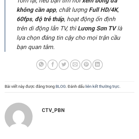
Tóm lại, nếu bạn tìm nơi
xem bóng đá
không cần app
, chất lượng
Full HD/4K
,
60fps
,
độ trễ thấp
, hoạt động ổn định
trên di động lẫn TV, thì
Lương Sơn TV
là
lựa chọn đáng tin cậy cho mọi trận cầu
bạn quan tâm.
Bài viết này được đăng trong
BLOG
. Đánh dấu
liên kết thường trực
.
CTV_PBN