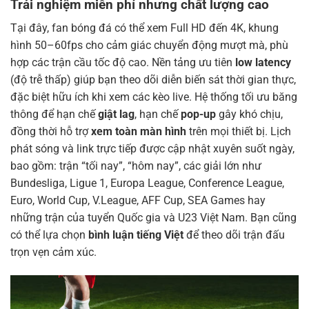
Trải nghiệm miễn phí nhưng chất lượng cao
Tại đây, fan bóng đá có thể xem Full HD đến 4K, khung
hình 50–60fps cho cảm giác chuyển động mượt mà, phù
hợp các trận cầu tốc độ cao. Nền tảng ưu tiên
low latency
(độ trễ thấp) giúp bạn theo dõi diễn biến sát thời gian thực,
đặc biệt hữu ích khi xem các kèo live. Hệ thống tối ưu băng
thông để hạn chế
giật lag
, hạn chế
pop-up
gây khó chịu,
đồng thời hỗ trợ
xem toàn màn hình
trên mọi thiết bị. Lịch
phát sóng và link trực tiếp được cập nhật xuyên suốt ngày,
bao gồm: trận “tối nay”, “hôm nay”, các giải lớn như
Bundesliga, Ligue 1, Europa League, Conference League,
Euro, World Cup, V.League, AFF Cup, SEA Games hay
những trận của tuyển Quốc gia và U23 Việt Nam. Bạn cũng
có thể lựa chọn
bình luận tiếng Việt
để theo dõi trận đấu
trọn vẹn cảm xúc.