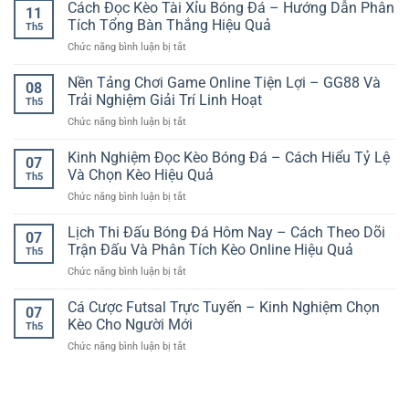
Tảng
Cách Đọc Kèo Tài Xỉu Bóng Đá – Hướng Dẫn Phân
Cách
Người
11
toàn
Chơi
Theo
Tích Tổng Bàn Thắng Hiệu Quả
Chơi
Th5
Game
Dõi
ở
Chức năng bình luận bị tắt
Online
Trận
Cách
Mượt
Đấu
Đọc
Nền Tảng Chơi Game Online Tiện Lợi – GG88 Và
Mà
Hiệu
08
Kèo
–
Trải Nghiệm Giải Trí Linh Hoạt
Quả
Th5
Tài
Trải
ở
Chức năng bình luận bị tắt
Xỉu
Nghiệm
Nền
Bóng
Giải
Tảng
Kinh Nghiệm Đọc Kèo Bóng Đá – Cách Hiểu Tỷ Lệ
Đá
Trí
07
Chơi
–
Và Chọn Kèo Hiệu Quả
Ổn
Th5
Game
Hướng
Định
ở
Chức năng bình luận bị tắt
Online
Dẫn
Cho
Kinh
Tiện
Phân
Người
Nghiệm
Lịch Thi Đấu Bóng Đá Hôm Nay – Cách Theo Dõi
Lợi
Tích
07
Chơi
Đọc
–
Trận Đấu Và Phân Tích Kèo Online Hiệu Quả
Tổng
Việt
Th5
Kèo
GG88
Bàn
ở
Chức năng bình luận bị tắt
Bóng
Và
Thắng
Lịch
Đá
Trải
Hiệu
Thi
Cá Cược Futsal Trực Tuyến – Kinh Nghiệm Chọn
–
Nghiệm
07
Quả
Đấu
Cách
Kèo Cho Người Mới
Giải
Th5
Bóng
Hiểu
Trí
ở
Chức năng bình luận bị tắt
Đá
Tỷ
Linh
Cá
Hôm
Lệ
Hoạt
Cược
Nay
Và
Futsal
–
Chọn
Trực