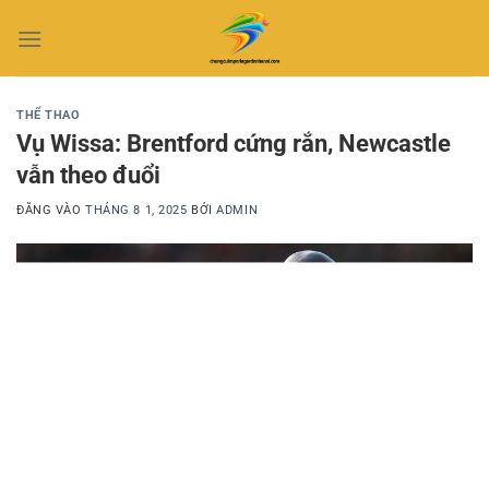
Bỏ
qua
nội
dung
THỂ THAO
Vụ Wissa: Brentford cứng rắn, Newcastle
vẫn theo đuổi
ĐĂNG VÀO
THÁNG 8 1, 2025
BỞI
ADMIN