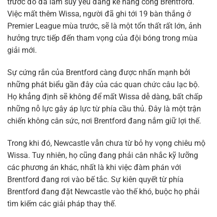
trước đó đã làm suy yếu đáng kể hàng công Brentford.
Việc mất thêm Wissa, người đã ghi tới 19 bàn thắng ở
Premier League mùa trước, sẽ là một tổn thất rất lớn, ảnh
hưởng trực tiếp đến tham vọng của đội bóng trong mùa
giải mới.
Sự cứng rắn của Brentford càng được nhấn mạnh bởi
những phát biểu gần đây của các quan chức câu lạc bộ.
Họ khẳng định sẽ không để mất Wissa dễ dàng, bất chấp
những nỗ lực gây áp lực từ phía cầu thủ. Đây là một trận
chiến không cân sức, nơi Brentford đang nắm giữ lợi thế.
Trong khi đó, Newcastle vẫn chưa từ bỏ hy vọng chiêu mộ
Wissa. Tuy nhiên, họ cũng đang phải cân nhắc kỹ lưỡng
các phương án khác, nhất là khi việc đàm phán với
Brentford đang rơi vào bế tắc. Sự kiên quyết từ phía
Brentford đang đặt Newcastle vào thế khó, buộc họ phải
tìm kiếm các giải pháp thay thế.