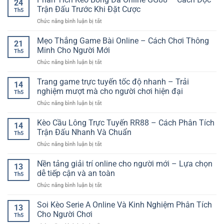
24
Thao
–
Trận Đấu Trước Khi Đặt Cược
Th5
Trực
Cách
ở
Chức năng bình luận bị tắt
Tuyến
Bắt
Phân
–
Đầu
Tích
Mẹo Thắng Game Bài Online – Cách Chơi Thông
Cách
Nhanh
21
Kèo
Theo
Minh Cho Người Mới
Cho
Th5
Bóng
Dõi
Người
ở
Chức năng bình luận bị tắt
Đá
Và
Mới
Mẹo
Online
Lựa
Thắng
Trang game trực tuyến tốc độ nhanh – Trải
GG88
Chọn
14
Game
–
nghiệm mượt mà cho người chơi hiện đại
Kèo
Th5
Bài
Cách
Hiệu
ở
Chức năng bình luận bị tắt
Online
Đọc
Quả
Trang
–
Trận
game
Kèo Cầu Lông Trực Tuyến RR88 – Cách Phân Tích
Cách
Đấu
14
trực
Chơi
Trận Đấu Nhanh Và Chuẩn
Trước
Th5
tuyến
Thông
Khi
ở
Chức năng bình luận bị tắt
tốc
Minh
Đặt
Kèo
độ
Cho
Cược
Cầu
Nền tảng giải trí online cho người mới – Lựa chọn
nhanh
Người
13
Lông
–
dễ tiếp cận và an toàn
Mới
Th5
Trực
Trải
ở
Chức năng bình luận bị tắt
Tuyến
nghiệm
Nền
RR88
mượt
tảng
Soi Kèo Serie A Online Và Kinh Nghiệm Phân Tích
–
mà
13
giải
Cách
Cho Người Chơi
cho
Th5
trí
Phân
người