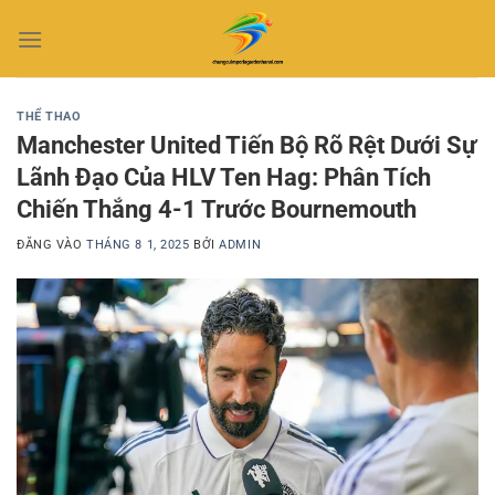
Bỏ
qua
nội
dung
THỂ THAO
Manchester United Tiến Bộ Rõ Rệt Dưới Sự
Lãnh Đạo Của HLV Ten Hag: Phân Tích
Chiến Thắng 4-1 Trước Bournemouth
ĐĂNG VÀO
THÁNG 8 1, 2025
BỞI
ADMIN