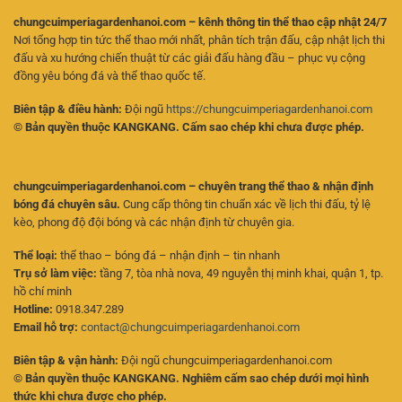
chungcuimperiagardenhanoi.com – kênh thông tin thể thao cập nhật 24/7
Nơi tổng hợp tin tức thể thao mới nhất, phân tích trận đấu, cập nhật lịch thi
đấu và xu hướng chiến thuật từ các giải đấu hàng đầu – phục vụ cộng
đồng yêu bóng đá và thể thao quốc tế.
Biên tập & điều hành:
Đội ngũ
https://chungcuimperiagardenhanoi.com
© Bản quyền thuộc KANGKANG. Cấm sao chép khi chưa được phép.
chungcuimperiagardenhanoi.com – chuyên trang thể thao & nhận định
bóng đá chuyên sâu.
Cung cấp thông tin chuẩn xác về lịch thi đấu, tỷ lệ
kèo, phong độ đội bóng và các nhận định từ chuyên gia.
Thể loại:
thể thao – bóng đá – nhận định – tin nhanh
Trụ sở làm việc:
tầng 7, tòa nhà nova, 49 nguyễn thị minh khai, quận 1, tp.
hồ chí minh
Hotline:
0918.347.289
Email hỗ trợ:
contact@chungcuimperiagardenhanoi.com
Biên tập & vận hành:
Đội ngũ chungcuimperiagardenhanoi.com
© Bản quyền thuộc KANGKANG. Nghiêm cấm sao chép dưới mọi hình
thức khi chưa được cho phép.