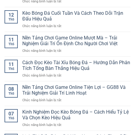
ở
Chức năng bình luận bị tắt
online
Tích
chơi
Soi
cho
Trận
hiện
Kèo
Kèo Bóng Đá Cuối Tuần Và Cách Theo Dõi Trận
người
Đấu
12
đại
Serie
mới
Đấu Hiệu Quả
Nhanh
Th5
A
–
Và
ở
Chức năng bình luận bị tắt
Online
Lựa
Chuẩn
Kèo
Và
chọn
Bóng
Nền Tảng Chơi Game Online Mượt Mà – Trải
Kinh
dễ
11
Đá
Nghiệm
Nghiệm Giải Trí Ổn Định Cho Người Chơi Việt
tiếp
Th5
Cuối
Phân
cận
ở
Chức năng bình luận bị tắt
Tuần
Tích
và
Nền
Và
Cho
an
Tảng
Cách Đọc Kèo Tài Xỉu Bóng Đá – Hướng Dẫn Phân
Cách
Người
11
toàn
Chơi
Theo
Tích Tổng Bàn Thắng Hiệu Quả
Chơi
Th5
Game
Dõi
ở
Chức năng bình luận bị tắt
Online
Trận
Cách
Mượt
Đấu
Đọc
Nền Tảng Chơi Game Online Tiện Lợi – GG88 Và
Mà
Hiệu
08
Kèo
–
Trải Nghiệm Giải Trí Linh Hoạt
Quả
Th5
Tài
Trải
ở
Chức năng bình luận bị tắt
Xỉu
Nghiệm
Nền
Bóng
Giải
Tảng
Kinh Nghiệm Đọc Kèo Bóng Đá – Cách Hiểu Tỷ Lệ
Đá
Trí
07
Chơi
–
Và Chọn Kèo Hiệu Quả
Ổn
Th5
Game
Hướng
Định
ở
Chức năng bình luận bị tắt
Online
Dẫn
Cho
Kinh
Tiện
Phân
Người
Nghiệm