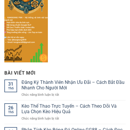
BÀI VIẾT MỚI
Đăng Ký Thành Viên Nhận Ưu Đãi – Cách Bắt Đầu
31
Nhanh Cho Người Mới
Th5
ở
Chức năng bình luận bị tắt
Đăng
Ký
Kèo Thể Thao Trực Tuyến – Cách Theo Dõi Và
26
Thành
Lựa Chọn Kèo Hiệu Quả
Th5
Viên
ở
Chức năng bình luận bị tắt
Nhận
Kèo
Ưu
Thể
Phân Tích Kèo Bóng Đá Online GG88 – Cách Đọc
Đãi