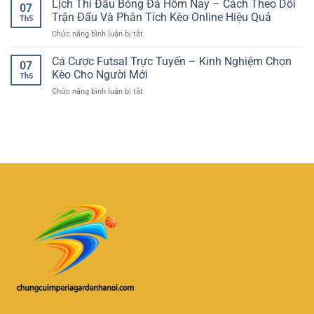
Lịch Thi Đấu Bóng Đá Hôm Nay – Cách Theo Dõi
Lợi
Tích
07
Chơi
Đọc
–
Trận Đấu Và Phân Tích Kèo Online Hiệu Quả
Tổng
Việt
Th5
Kèo
GG88
Bàn
ở
Chức năng bình luận bị tắt
Bóng
Và
Thắng
Lịch
Đá
Trải
Hiệu
Thi
Cá Cược Futsal Trực Tuyến – Kinh Nghiệm Chọn
–
Nghiệm
07
Quả
Đấu
Cách
Kèo Cho Người Mới
Giải
Th5
Bóng
Hiểu
Trí
ở
Chức năng bình luận bị tắt
Đá
Tỷ
Linh
Cá
Hôm
Lệ
Hoạt
Cược
Nay
Và
Futsal
–
Chọn
Trực
Cách
Kèo
Tuyến
Theo
Hiệu
–
Dõi
Quả
Kinh
Trận
Nghiệm
Đấu
Chọn
Và
Kèo
Phân
Cho
Tích
Người
Kèo
Mới
Online
Hiệu
Quả