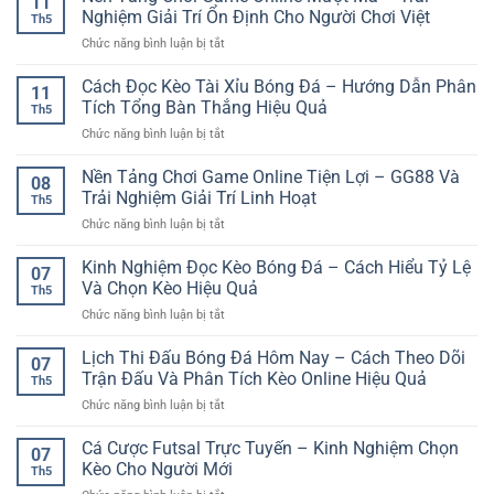
11
Đá
Nghiệm
Nghiệm Giải Trí Ổn Định Cho Người Chơi Việt
tiếp
Th5
Cuối
Phân
cận
ở
Chức năng bình luận bị tắt
Tuần
Tích
và
Nền
Và
Cho
an
Tảng
Cách Đọc Kèo Tài Xỉu Bóng Đá – Hướng Dẫn Phân
Cách
Người
11
toàn
Chơi
Theo
Tích Tổng Bàn Thắng Hiệu Quả
Chơi
Th5
Game
Dõi
ở
Chức năng bình luận bị tắt
Online
Trận
Cách
Mượt
Đấu
Đọc
Nền Tảng Chơi Game Online Tiện Lợi – GG88 Và
Mà
Hiệu
08
Kèo
–
Trải Nghiệm Giải Trí Linh Hoạt
Quả
Th5
Tài
Trải
ở
Chức năng bình luận bị tắt
Xỉu
Nghiệm
Nền
Bóng
Giải
Tảng
Kinh Nghiệm Đọc Kèo Bóng Đá – Cách Hiểu Tỷ Lệ
Đá
Trí
07
Chơi
–
Và Chọn Kèo Hiệu Quả
Ổn
Th5
Game
Hướng
Định
ở
Chức năng bình luận bị tắt
Online
Dẫn
Cho
Kinh
Tiện
Phân
Người
Nghiệm
Lịch Thi Đấu Bóng Đá Hôm Nay – Cách Theo Dõi
Lợi
Tích
07
Chơi
Đọc
–
Trận Đấu Và Phân Tích Kèo Online Hiệu Quả
Tổng
Việt
Th5
Kèo
GG88
Bàn
ở
Chức năng bình luận bị tắt
Bóng
Và
Thắng
Lịch
Đá
Trải
Hiệu
Thi
Cá Cược Futsal Trực Tuyến – Kinh Nghiệm Chọn
–
Nghiệm
07
Quả
Đấu
Cách
Kèo Cho Người Mới
Giải
Th5
Bóng
Hiểu
Trí