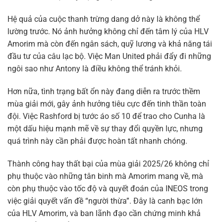
Hệ quả của cuộc thanh trừng dang dở này là không thể
lường trước. Nó ảnh hưởng không chỉ đến tâm lý của HLV
Amorim mà còn đến ngân sách, quỹ lương và khả năng tái
đầu tư của câu lạc bộ. Việc Man United phải đẩy đi những
ngôi sao như Antony là điều không thể tránh khỏi.
Hơn nữa, tình trạng bất ổn này đang diễn ra trước thềm
mùa giải mới, gây ảnh hưởng tiêu cực đến tinh thần toàn
đội. Việc Rashford bị tước áo số 10 để trao cho Cunha là
một dấu hiệu mạnh mẽ về sự thay đổi quyền lực, nhưng
quá trình này cần phải được hoàn tất nhanh chóng.
Thành công hay thất bại của mùa giải 2025/26 không chỉ
phụ thuộc vào những tân binh mà Amorim mang về, mà
còn phụ thuộc vào tốc độ và quyết đoán của INEOS trong
việc giải quyết vấn đề “người thừa”. Đây là canh bạc lớn
của HLV Amorim, và ban lãnh đạo cần chứng minh khả