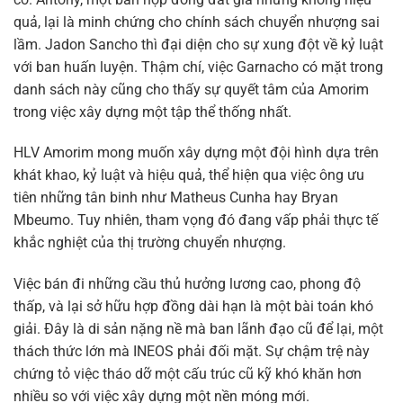
quả, lại là minh chứng cho chính sách chuyển nhượng sai
lầm. Jadon Sancho thì đại diện cho sự xung đột về kỷ luật
với ban huấn luyện. Thậm chí, việc Garnacho có mặt trong
danh sách này cũng cho thấy sự quyết tâm của Amorim
trong việc xây dựng một tập thể thống nhất.
HLV Amorim mong muốn xây dựng một đội hình dựa trên
khát khao, kỷ luật và hiệu quả, thể hiện qua việc ông ưu
tiên những tân binh như Matheus Cunha hay Bryan
Mbeumo. Tuy nhiên, tham vọng đó đang vấp phải thực tế
khắc nghiệt của thị trường chuyển nhượng.
Việc bán đi những cầu thủ hưởng lương cao, phong độ
thấp, và lại sở hữu hợp đồng dài hạn là một bài toán khó
giải. Đây là di sản nặng nề mà ban lãnh đạo cũ để lại, một
thách thức lớn mà INEOS phải đối mặt. Sự chậm trệ này
chứng tỏ việc tháo dỡ một cấu trúc cũ kỹ khó khăn hơn
nhiều so với việc xây dựng một nền móng mới.