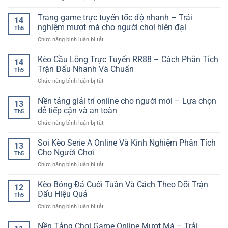
Và
Mới
Mẹo
Online
Lựa
Thắng
Trang game trực tuyến tốc độ nhanh – Trải
GG88
Chọn
14
Game
–
nghiệm mượt mà cho người chơi hiện đại
Kèo
Th5
Bài
Cách
Hiệu
ở
Chức năng bình luận bị tắt
Online
Đọc
Quả
Trang
–
Trận
game
Kèo Cầu Lông Trực Tuyến RR88 – Cách Phân Tích
Cách
Đấu
14
trực
Chơi
Trận Đấu Nhanh Và Chuẩn
Trước
Th5
tuyến
Thông
Khi
ở
Chức năng bình luận bị tắt
tốc
Minh
Đặt
Kèo
độ
Cho
Cược
Cầu
Nền tảng giải trí online cho người mới – Lựa chọn
nhanh
Người
13
Lông
–
dễ tiếp cận và an toàn
Mới
Th5
Trực
Trải
ở
Chức năng bình luận bị tắt
Tuyến
nghiệm
Nền
RR88
mượt
tảng
Soi Kèo Serie A Online Và Kinh Nghiệm Phân Tích
–
mà
13
giải
Cách
Cho Người Chơi
cho
Th5
trí
Phân
người
ở
Chức năng bình luận bị tắt
online
Tích
chơi
Soi
cho
Trận
hiện
Kèo
Kèo Bóng Đá Cuối Tuần Và Cách Theo Dõi Trận
người
Đấu
12
đại
Serie
mới
Đấu Hiệu Quả
Nhanh
Th5
A
–
Và
ở
Chức năng bình luận bị tắt
Online
Lựa
Chuẩn
Kèo
Và
chọn
Bóng
Nền Tảng Chơi Game Online Mượt Mà – Trải
Kinh
dễ