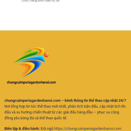
ở
Chức năng bình luận bị tắt
Đá
Tỷ
Linh
Cá
Hôm
Lệ
Hoạt
Cược
Nay
Và
Futsal
–
Chọn
Trực
Cách
Kèo
Tuyến
Theo
Hiệu
–
Dõi
Quả
Kinh
Trận
Nghiệm
Đấu
Chọn
Và
Kèo
Phân
Cho
Tích
Người
Kèo
Mới
Online
Hiệu
Quả
chungcuimperiagardenhanoi.com – kênh thông tin thể thao cập nhật 24/7
Nơi tổng hợp tin tức thể thao mới nhất, phân tích trận đấu, cập nhật lịch thi
đấu và xu hướng chiến thuật từ các giải đấu hàng đầu – phục vụ cộng
đồng yêu bóng đá và thể thao quốc tế.
Biên tập & điều hành:
Đội ngũ
https://chungcuimperiagardenhanoi.com