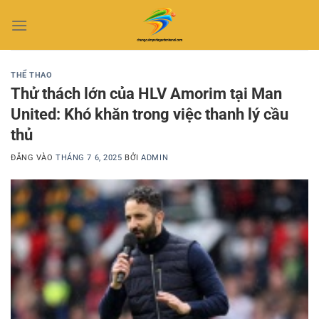
Bỏ
qua
nội
dung
THỂ THAO
Thử thách lớn của HLV Amorim tại Man
United: Khó khăn trong việc thanh lý cầu
thủ
ĐĂNG VÀO
THÁNG 7 6, 2025
BỞI
ADMIN