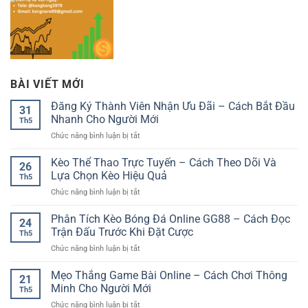
BÀI VIẾT MỚI
Đăng Ký Thành Viên Nhận Ưu Đãi – Cách Bắt Đầu
31
Nhanh Cho Người Mới
Th5
ở
Chức năng bình luận bị tắt
Đăng
Ký
Kèo Thể Thao Trực Tuyến – Cách Theo Dõi Và
26
Thành
Lựa Chọn Kèo Hiệu Quả
Th5
Viên
ở
Chức năng bình luận bị tắt
Nhận
Kèo
Ưu
Thể
Phân Tích Kèo Bóng Đá Online GG88 – Cách Đọc
Đãi
24
Thao
–
Trận Đấu Trước Khi Đặt Cược
Th5
Trực
Cách
ở
Chức năng bình luận bị tắt
Tuyến
Bắt
Phân
–
Đầu
Tích
Mẹo Thắng Game Bài Online – Cách Chơi Thông
Cách
Nhanh
21
Kèo
Theo
Minh Cho Người Mới
Cho
Th5
Bóng
Dõi
Người
ở
Chức năng bình luận bị tắt
Đá