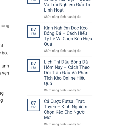
Giải
Tài
Và Trải Nghiệm Giải Trí
Trí
Xỉu
Linh Hoạt
Ổn
Bóng
Định
Đá
ở
Chức năng bình luận bị tắt
Cho
–
Nền
không
Người
Hướng
Tảng
Kinh Nghiệm Đọc Kèo
07
Chơi
Dẫn
Chơi
Bóng Đá – Cách Hiểu
Th5
Việt
Phân
Game
Tỷ Lệ Và Chọn Kèo Hiệu
Tích
Online
Quả
ột
Tổng
Tiện
Bàn
Lợi
ở
Chức năng bình luận bị tắt
 bộ.
Thắng
–
Kinh
Hiệu
GG88
Nghiệm
Lịch Thi Đấu Bóng Đá
07
Quả
Và
a anh
Đọc
Hôm Nay – Cách Theo
Th5
Trải
Kèo
Dõi Trận Đấu Và Phân
n vẹn
Nghiệm
Bóng
Tích Kèo Online Hiệu
Giải
Đá
Quả
Trí
–
Linh
Cách
ở
Chức năng bình luận bị tắt
ng
Hoạt
Hiểu
Lịch
Tỷ
ng
Thi
Cá Cược Futsal Trực
07
Lệ
Đấu
Tuyến – Kinh Nghiệm
Th5
Và
Bóng
Chọn Kèo Cho Người
Chọn
Đá
Mới
Kèo
Hôm
Hiệu
Nay
ở
Chức năng bình luận bị tắt