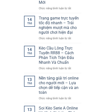
Mới
Kèo
Online
Hiệu
GG88
ở
Chức năng bình luận bị tắt
Quả
–
Mẹo
Cách
Thắng
Trang game trực tuyến
14
Đọc
Game
tốc độ nhanh – Trải
Th5
Trận
Bài
nghiệm mượt mà cho
Đấu
Online
người chơi hiện đại
Trước
–
Khi
Cách
ở
Chức năng bình luận bị tắt
Đặt
Chơi
Trang
Cược
Thông
game
Kèo Cầu Lông Trực
14
Minh
trực
Tuyến RR88 – Cách
Th5
Cho
tuyến
Phân Tích Trận Đấu
Người
tốc
Nhanh Và Chuẩn
Mới
độ
nhanh
ở
Chức năng bình luận bị tắt
–
Kèo
Trải
Cầu
Nền tảng giải trí online
13
nghiệm
Lông
cho người mới – Lựa
Th5
mượt
Trực
chọn dễ tiếp cận và an
mà
Tuyến
toàn
cho
RR88
người
–
ở
Chức năng bình luận bị tắt
chơi
Cách
Nền
hiện
Phân
tảng
Soi Kèo Serie A Online
13
đại
Tích
giải