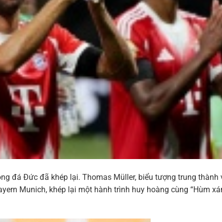
g đá Đức đã khép lại. Thomas Müller, biểu tượng trung thành v
 Bayern Munich, khép lại một hành trình huy hoàng cùng “Hùm x