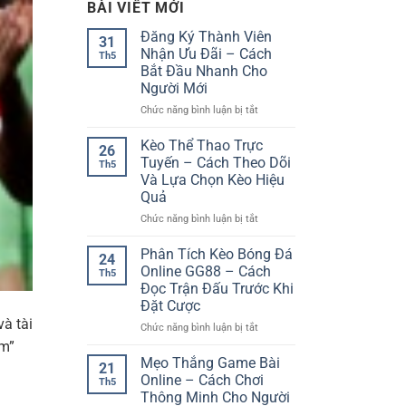
BÀI VIẾT MỚI
Đăng Ký Thành Viên
31
Nhận Ưu Đãi – Cách
Th5
Bắt Đầu Nhanh Cho
Người Mới
ở
Chức năng bình luận bị tắt
Đăng
Ký
Kèo Thể Thao Trực
26
Thành
Tuyến – Cách Theo Dõi
Th5
Viên
Và Lựa Chọn Kèo Hiệu
Nhận
Quả
Ưu
Đãi
ở
Chức năng bình luận bị tắt
–
Kèo
Cách
Thể
Phân Tích Kèo Bóng Đá
24
Bắt
Thao
Online GG88 – Cách
Th5
Đầu
Trực
Đọc Trận Đấu Trước Khi
Nhanh
Tuyến
Đặt Cược
Cho
–
à tài
Người
Cách
ở
Chức năng bình luận bị tắt
Mới
Theo
Phân
ám”
Dõi
Tích
Mẹo Thắng Game Bài
21
Và
Kèo
Online – Cách Chơi
Th5
Lựa
Bóng
Thông Minh Cho Người
Chọn
Đá