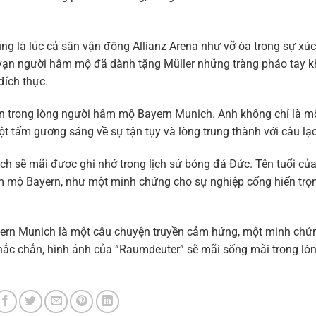
ng là lúc cả sân vận động Allianz Arena như vỡ òa trong sự xúc
 vạn người hâm mộ đã dành tặng Müller những tràng pháo tay 
đích thực.
lớn trong lòng người hâm mộ Bayern Munich. Anh không chỉ là m
t tấm gương sáng về sự tận tụy và lòng trung thành với câu lạc
ich sẽ mãi được ghi nhớ trong lịch sử bóng đá Đức. Tên tuổi củ
âm mộ Bayern, như một minh chứng cho sự nghiệp cống hiến trọ
yern Munich là một câu chuyện truyền cảm hứng, một minh chứ
 Chắc chắn, hình ảnh của “Raumdeuter” sẽ mãi sống mãi trong lò