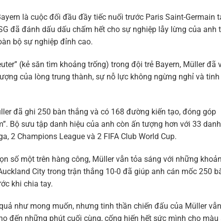
yern là cuộc đối đầu đầy tiếc nuối trước Paris Saint-Germain t
PSG đã đánh dấu dấu chấm hết cho sự nghiệp lẫy lừng của anh t
oàn bộ sự nghiệp đỉnh cao.
er” (kẻ săn tìm khoảng trống) trong đội trẻ Bayern, Müller đã
tượng của lòng trung thành, sự nỗ lực không ngừng nghỉ và tinh
ller đã ghi 250 bàn thắng và có 168 đường kiến tạo, đóng góp
”. Bộ sưu tập danh hiệu của anh còn ấn tượng hơn với 33 danh
iga, 2 Champions League và 2 FIFA Club World Cup.
họn số một trên hàng công, Müller vẫn tỏa sáng với những khoả
i Auckland City trong trận thắng 10-0 đã giúp anh cán mốc 250 b
c khi chia tay.
t quả như mong muốn, nhưng tinh thần chiến đấu của Müller vẫ
cho đến những phút cuối cùng, cống hiến hết sức mình cho màu