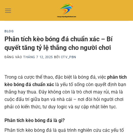
Bỏ
qua
nội
dung
BLOG
Phân tích kèo bóng đá chuẩn xác – Bí
quyết tăng tỷ lệ thắng cho người chơi
ĐĂNG VÀO
THÁNG 7 12, 2025
BỞI
CTV_PBN
Trong cá cược thể thao, đặc biệt là bóng đá, việc
phân tích
kèo bóng đá chuẩn xác
là yếu tố sống còn quyết định bạn
thắng hay thua. Đây không còn là trò chơi may rủi, mà là
cuộc đấu trí giữa bạn và nhà cái – nơi đòi hỏi người chơi
phải có kiến thức, tư duy logic và sự cập nhật liên tục.
Phân tích kèo bóng đá là gì?
Phân tích kèo bóng đá là quá trình nghiên cứu các yếu tố