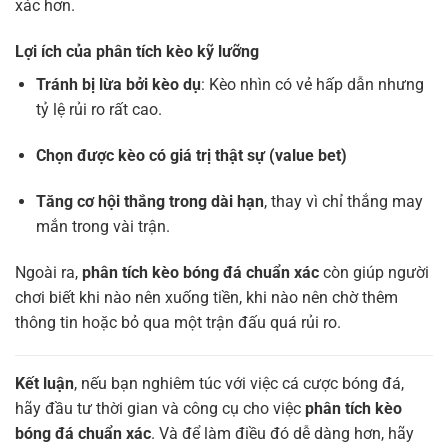
xác hơn.
Lợi ích của phân tích kèo kỹ lưỡng
Tránh bị lừa bởi kèo dụ
: Kèo nhìn có vẻ hấp dẫn nhưng
tỷ lệ rủi ro rất cao.
Chọn được kèo có giá trị thật sự (value bet)
Tăng cơ hội thắng trong dài hạn
, thay vì chỉ thắng may
mắn trong vài trận.
Ngoài ra,
phân tích kèo bóng đá chuẩn xác
còn giúp người
chơi biết khi nào nên xuống tiền, khi nào nên chờ thêm
thông tin hoặc bỏ qua một trận đấu quá rủi ro.
Kết luận
, nếu bạn nghiêm túc với việc cá cược bóng đá,
hãy đầu tư thời gian và công cụ cho việc
phân tích kèo
bóng đá chuẩn xác
. Và để làm điều đó dễ dàng hơn, hãy