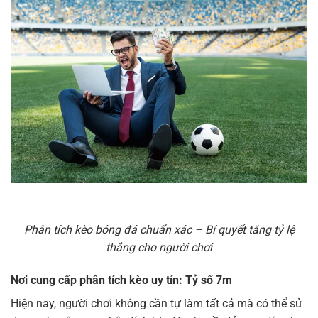
Phân tích kèo bóng đá chuẩn xác – Bí quyết tăng tỷ lệ
thắng cho người chơi
Nơi cung cấp phân tích kèo uy tín: Tỷ số 7m
Hiện nay, người chơi không cần tự làm tất cả mà có thể sử