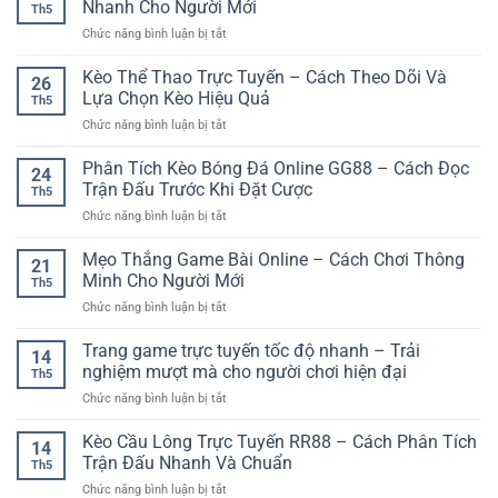
Nhanh Cho Người Mới
Th5
ở
Chức năng bình luận bị tắt
Đăng
Ký
Kèo Thể Thao Trực Tuyến – Cách Theo Dõi Và
26
Thành
Lựa Chọn Kèo Hiệu Quả
Th5
Viên
ở
Chức năng bình luận bị tắt
Nhận
Kèo
Ưu
Thể
Phân Tích Kèo Bóng Đá Online GG88 – Cách Đọc
Đãi
24
Thao
–
Trận Đấu Trước Khi Đặt Cược
Th5
Trực
Cách
ở
Chức năng bình luận bị tắt
Tuyến
Bắt
Phân
–
Đầu
Tích
Mẹo Thắng Game Bài Online – Cách Chơi Thông
Cách
Nhanh
21
Kèo
Theo
Minh Cho Người Mới
Cho
Th5
Bóng
Dõi
Người
ở
Chức năng bình luận bị tắt
Đá
Và
Mới
Mẹo
Online
Lựa
Thắng
Trang game trực tuyến tốc độ nhanh – Trải
GG88
Chọn
14
Game
–
nghiệm mượt mà cho người chơi hiện đại
Kèo
Th5
Bài
Cách
Hiệu
ở
Chức năng bình luận bị tắt
Online
Đọc
Quả
Trang
–
Trận
game
Kèo Cầu Lông Trực Tuyến RR88 – Cách Phân Tích
Cách
Đấu
14
trực
Chơi
Trận Đấu Nhanh Và Chuẩn
Trước
Th5
tuyến
Thông
Khi
ở
Chức năng bình luận bị tắt
tốc
Minh