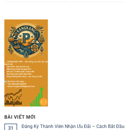
BÀI VIẾT MỚI
Đăng Ký Thành Viên Nhận Ưu Đãi – Cách Bắt Đầu
31