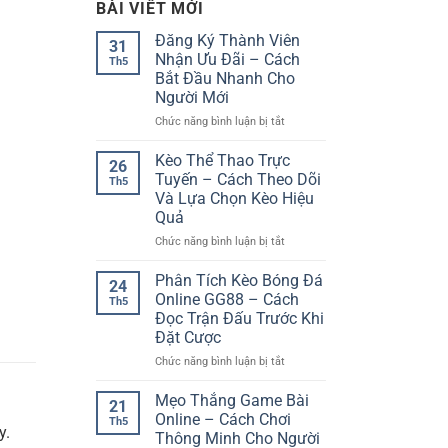
BÀI VIẾT MỚI
Đăng Ký Thành Viên
31
Nhận Ưu Đãi – Cách
Th5
Bắt Đầu Nhanh Cho
Người Mới
ở
Chức năng bình luận bị tắt
Đăng
Ký
Kèo Thể Thao Trực
26
Thành
Tuyến – Cách Theo Dõi
Th5
Viên
Và Lựa Chọn Kèo Hiệu
Nhận
Quả
Ưu
Đãi
ở
Chức năng bình luận bị tắt
–
Kèo
Cách
Thể
Phân Tích Kèo Bóng Đá
24
Bắt
Thao
Online GG88 – Cách
Th5
Đầu
Trực
Đọc Trận Đấu Trước Khi
Nhanh
Tuyến
Đặt Cược
Cho
–
Người
Cách
ở
Chức năng bình luận bị tắt
Mới
Theo
Phân
Dõi
Tích
Mẹo Thắng Game Bài
21
Và
Kèo
Online – Cách Chơi
Th5
Lựa
Bóng
y.
Thông Minh Cho Người
Chọn
Đá