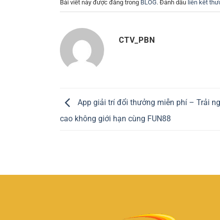
Bài viết này được đăng trong
BLOG
. Đánh dấu
liên kết thư
CTV_PBN
App giải trí đổi thưởng miễn phí – Trải 
cao không giới hạn cùng FUN88