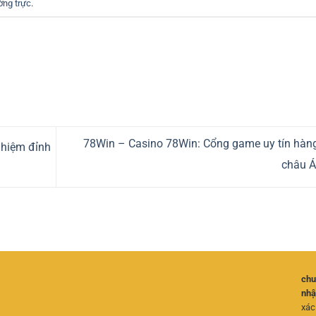
ờng trực
.
78Win – Casino 78Win: Cổng game uy tín hàn
nghiệm đỉnh
châu 
chu
nhậ
xác