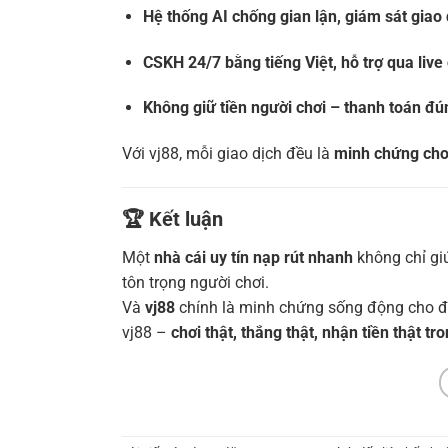
Hệ thống AI chống gian lận, giám sát giao d
CSKH 24/7 bằng tiếng Việt, hỗ trợ qua live
Không giữ tiền người chơi – thanh toán đú
Với vj88, mỗi giao dịch đều là
minh chứng cho
🏆 Kết luận
Một
nhà cái uy tín nạp rút nhanh
không chỉ giú
tôn trọng người chơi.
Và
vj88
chính là minh chứng sống động cho đi
vj88 –
chơi thật, thắng thật, nhận tiền thật tr