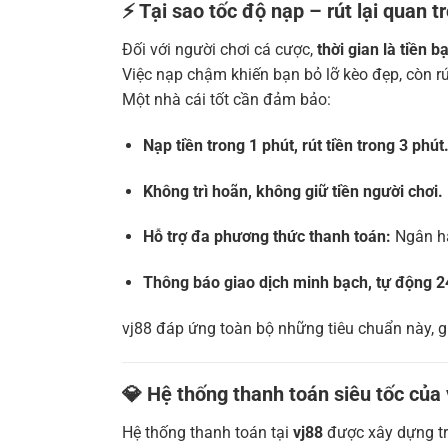
⚡ Tại sao tốc độ nạp – rút lại quan 
Đối với người chơi cá cược,
thời gian là tiền b
Việc nạp chậm khiến bạn bỏ lỡ kèo đẹp, còn r
Một nhà cái tốt cần đảm bảo:
Nạp tiền trong 1 phút, rút tiền trong 3 phút
Không trì hoãn, không giữ tiền người chơi.
Hỗ trợ đa phương thức thanh toán:
Ngân hàn
Thông báo giao dịch minh bạch, tự động 2
vj88 đáp ứng toàn bộ những tiêu chuẩn này, 
💎 Hệ thống thanh toán siêu tốc của
Hệ thống thanh toán tại
vj88
được xây dựng t