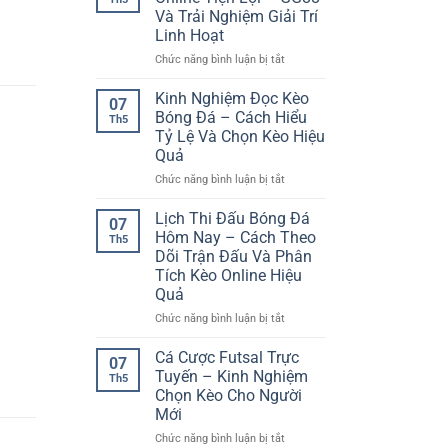
Giải
Tài
Và Trải Nghiệm Giải Trí
Trí
Xỉu
Linh Hoạt
Ổn
Bóng
Định
Đá
ở
Chức năng bình luận bị tắt
Cho
–
Nền
Người
Hướng
Tảng
Kinh Nghiệm Đọc Kèo
07
Chơi
Dẫn
Chơi
Bóng Đá – Cách Hiểu
Th5
Việt
Phân
Game
Tỷ Lệ Và Chọn Kèo Hiệu
Tích
Online
Quả
Tổng
Tiện
Bàn
Lợi
ở
Chức năng bình luận bị tắt
Thắng
–
Kinh
Hiệu
GG88
Nghiệm
Lịch Thi Đấu Bóng Đá
07
Quả
Và
Đọc
Hôm Nay – Cách Theo
Th5
Trải
Kèo
Dõi Trận Đấu Và Phân
Nghiệm
Bóng
Tích Kèo Online Hiệu
Giải
Đá
Quả
Trí
–
Linh
Cách
ở
Chức năng bình luận bị tắt
Hoạt
Hiểu
Lịch
Tỷ
Thi
Cá Cược Futsal Trực
07
Lệ
Đấu
Tuyến – Kinh Nghiệm
Th5
Và
Bóng
Chọn Kèo Cho Người
Chọn
Đá
Mới
Kèo
Hôm
Hiệu
Nay
ở
Chức năng bình luận bị tắt