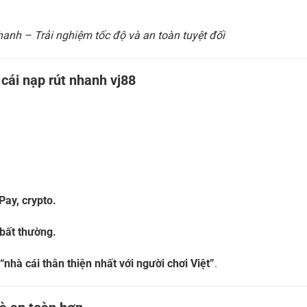
nhanh – Trải nghiệm tốc độ và an toàn tuyệt đối
 cái nạp rút nhanh vj88
Pay, crypto.
bất thường.
“nhà cái thân thiện nhất với người chơi Việt”
.