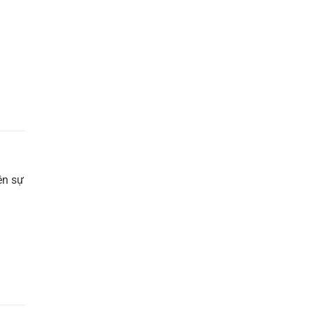
ện sự