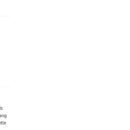
Quả
–
Cá
Cách
Cược
Theo
Futsal
Dõi
Trực
Trận
Tuyến
Đấu
–
Và
Kinh
Phân
Nghiệm
Tích
Chọn
Kèo
Kèo
Online
Cho
Hiệu
Người
Quả
Mới
ới
hàng
tte