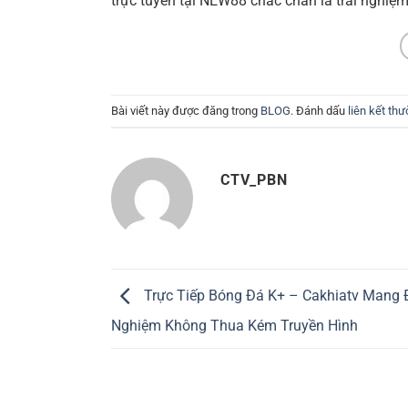
trực tuyến tại NEW88 chắc chắn là trải nghiệ
Bài viết này được đăng trong
BLOG
. Đánh dấu
liên kết thư
CTV_PBN
Trực Tiếp Bóng Đá K+ – Cakhiatv Mang Đ
Nghiệm Không Thua Kém Truyền Hình