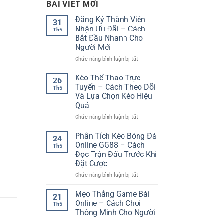
BÀI VIẾT MỚI
Đăng Ký Thành Viên
31
Nhận Ưu Đãi – Cách
Th5
Bắt Đầu Nhanh Cho
Người Mới
ở
Chức năng bình luận bị tắt
Đăng
Ký
Kèo Thể Thao Trực
26
Thành
Tuyến – Cách Theo Dõi
Th5
Viên
Và Lựa Chọn Kèo Hiệu
Nhận
Quả
Ưu
Đãi
ở
Chức năng bình luận bị tắt
–
Kèo
Cách
Thể
Phân Tích Kèo Bóng Đá
24
Bắt
Thao
Online GG88 – Cách
Th5
Đầu
Trực
Đọc Trận Đấu Trước Khi
Nhanh
Tuyến
Đặt Cược
Cho
–
Người
Cách
ở
Chức năng bình luận bị tắt
Mới
Theo
Phân
Dõi
Tích
Mẹo Thắng Game Bài
21
Và
Kèo
Online – Cách Chơi
Th5
Lựa
Bóng
Thông Minh Cho Người
Chọn
Đá