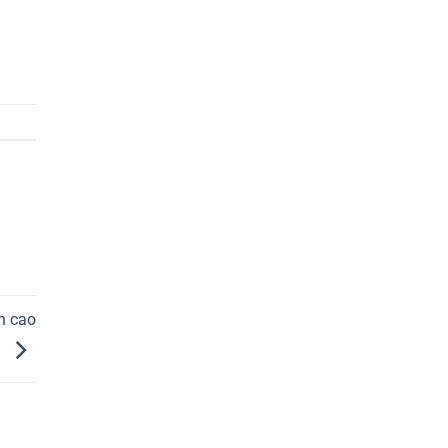
h cao
h