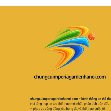
chungcuimperiagardenhanoi.com – kênh thông tin thể tha
Nơi tổng hợp tin tức thể thao mới nhất, phân tích trận đấu
– phục vụ cộng đồng yêu bóng đá và thể thao quốc tế.