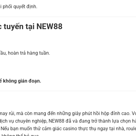
 phối quyết định.
ực tuyến tại NEW88
u, hoàn trả hàng tuần.
để không gián đoạn.
 may rủi, mà còn mang đến những giây phút hồi hộp đỉnh cao. V
 dịch vụ chuyên nghiệp, NEW88 đã và đang trở thành lựa chọn 
Nếu bạn muốn thử cảm giác casino thực thụ ngay tại nhà, roule