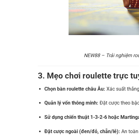
NEW88 – Trải nghiệm roul
3. Mẹo chơi roulette trực t
Chọn bàn roulette châu Âu:
Xác suất thắng
Quản lý vốn thông minh:
Đặt cược theo bậc 
Sử dụng chiến thuật 1-3-2-6 hoặc Marting
Đặt cược ngoài (đen/đỏ, chẵn/lẻ):
An toàn