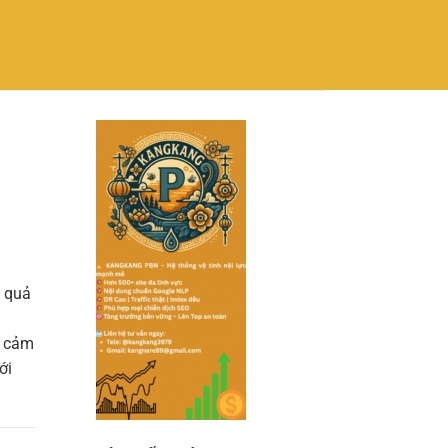
i quả
i cảm
ới