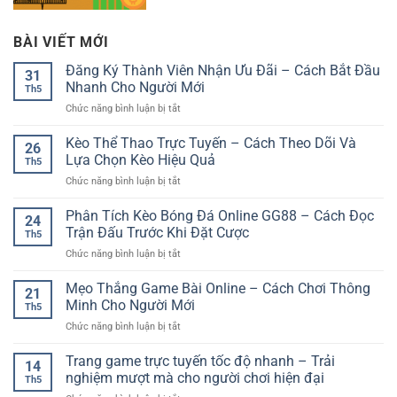
BÀI VIẾT MỚI
Đăng Ký Thành Viên Nhận Ưu Đãi – Cách Bắt Đầu
31
Nhanh Cho Người Mới
Th5
ở
Chức năng bình luận bị tắt
Đăng
Ký
Kèo Thể Thao Trực Tuyến – Cách Theo Dõi Và
26
Thành
Lựa Chọn Kèo Hiệu Quả
Th5
Viên
ở
Chức năng bình luận bị tắt
Nhận
Kèo
Ưu
Thể
Phân Tích Kèo Bóng Đá Online GG88 – Cách Đọc
Đãi
24
Thao
–
Trận Đấu Trước Khi Đặt Cược
Th5
Trực
Cách
ở
Chức năng bình luận bị tắt
Tuyến
Bắt
Phân
–
Đầu
Tích
Mẹo Thắng Game Bài Online – Cách Chơi Thông
Cách
Nhanh
21
Kèo
Theo
Minh Cho Người Mới
Cho
Th5
Bóng
Dõi
Người
ở
Chức năng bình luận bị tắt
Đá
Và
Mới
Mẹo
Online
Lựa
Thắng
Trang game trực tuyến tốc độ nhanh – Trải
GG88
Chọn
14
Game
–
nghiệm mượt mà cho người chơi hiện đại
Kèo
Th5
Bài
Cách
Hiệu