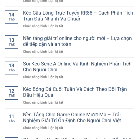
ở
Chức năng bình luận bị tắt
Online
Đọc
Quả
Trang
–
Trận
game
Kèo Cầu Lông Trực Tuyến RR88 – Cách Phân Tích
Cách
Đấu
14
trực
Chơi
Trận Đấu Nhanh Và Chuẩn
Trước
Th5
tuyến
Thông
Khi
ở
Chức năng bình luận bị tắt
tốc
Minh
Đặt
Kèo
độ
Cho
Cược
Cầu
Nền tảng giải trí online cho người mới – Lựa chọn
nhanh
Người
13
Lông
–
dễ tiếp cận và an toàn
Mới
Th5
Trực
Trải
ở
Chức năng bình luận bị tắt
Tuyến
nghiệm
Nền
RR88
mượt
tảng
Soi Kèo Serie A Online Và Kinh Nghiệm Phân Tích
–
mà
13
giải
Cách
Cho Người Chơi
cho
Th5
trí
Phân
người
ở
Chức năng bình luận bị tắt
online
Tích
chơi
Soi
cho
Trận
hiện
Kèo
Kèo Bóng Đá Cuối Tuần Và Cách Theo Dõi Trận
người
Đấu
12
đại
Serie
mới
Đấu Hiệu Quả
Nhanh
Th5
A
–
Và
ở
Chức năng bình luận bị tắt
Online
Lựa
Chuẩn
Kèo
Và
chọn
Bóng
Nền Tảng Chơi Game Online Mượt Mà – Trải
Kinh
dễ
11
Đá
Nghiệm
Nghiệm Giải Trí Ổn Định Cho Người Chơi Việt
tiếp
Th5
Cuối
Phân
cận
ở
Chức năng bình luận bị tắt
Tuần
Tích
và
Nền
Và
Cho
an
Tảng