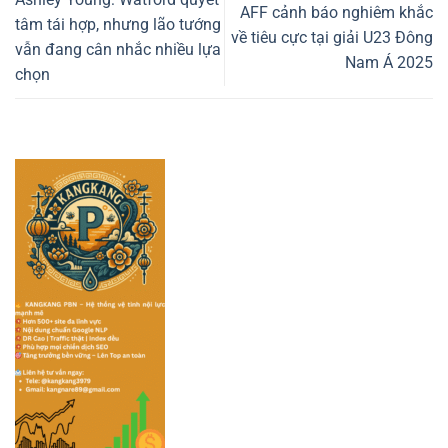
AFF cảnh báo nghiêm khắc
tâm tái hợp, nhưng lão tướng
về tiêu cực tại giải U23 Đông
vẫn đang cân nhắc nhiều lựa
Nam Á 2025
chọn