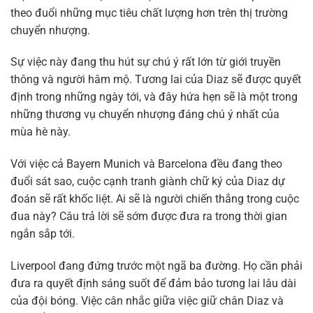
theo đuổi những mục tiêu chất lượng hơn trên thị trường
chuyển nhượng.
Sự việc này đang thu hút sự chú ý rất lớn từ giới truyền
thông và người hâm mộ. Tương lai của Diaz sẽ được quyết
định trong những ngày tới, và đây hứa hẹn sẽ là một trong
những thương vụ chuyển nhượng đáng chú ý nhất của
mùa hè này.
Với việc cả Bayern Munich và Barcelona đều đang theo
đuổi sát sao, cuộc cạnh tranh giành chữ ký của Diaz dự
đoán sẽ rất khốc liệt. Ai sẽ là người chiến thắng trong cuộc
đua này? Câu trả lời sẽ sớm được đưa ra trong thời gian
ngắn sắp tới.
Liverpool đang đứng trước một ngã ba đường. Họ cần phải
đưa ra quyết định sáng suốt để đảm bảo tương lai lâu dài
của đội bóng. Việc cân nhắc giữa việc giữ chân Diaz và