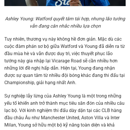
Ashley Young: Watford quyết tâm tái hợp, nhưng lão tướng
vẫn đang cân nhắc nhiều lựa chọn
Tuy nhiên, thương vụ này không hề đơn giản. Mặc dù các
cuộc đàm phán sơ bộ giữa Watford và Young đã diễn ra từ
đầu mùa hè và vẫn được duy trì, việc thuyết phục lão
tướng này gia nhập lại Vicarage Road sẽ cần nhiều hơn
những lời đề nghị hấp dẫn. Hiện tại, Young đang nhận
được sự quan tâm từ nhiều đội bóng khác đang thi đấu tại
Championship, giải hạng nhất Anh.
Sự nghiệp lẫy lừng của Ashley Young là một trong những
yếu tố khiến anh trở thành mục tiêu săn đón của nhiều câu
lạc bộ. Với kinh nghiệm thi đấu dày dặn tại các CLB hàng
đầu châu Âu như Manchester United, Aston Villa và Inter
Milan, Young sở hữu một bộ kỹ năng toàn diện và khả