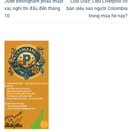
Jude Bellingham phẫu thuật
Luis Diaz: Liệu Liverpool có
vai, nghỉ thi đấu đến tháng
bán siêu sao người Colombia
10
trong mùa hè này?