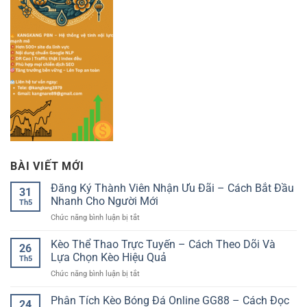
BÀI VIẾT MỚI
Đăng Ký Thành Viên Nhận Ưu Đãi – Cách Bắt Đầu
31
Nhanh Cho Người Mới
Th5
ở
Chức năng bình luận bị tắt
Đăng
Ký
Kèo Thể Thao Trực Tuyến – Cách Theo Dõi Và
26
Thành
Lựa Chọn Kèo Hiệu Quả
Th5
Viên
ở
Chức năng bình luận bị tắt
Nhận
Kèo
Ưu
Thể
Phân Tích Kèo Bóng Đá Online GG88 – Cách Đọc
Đãi
24