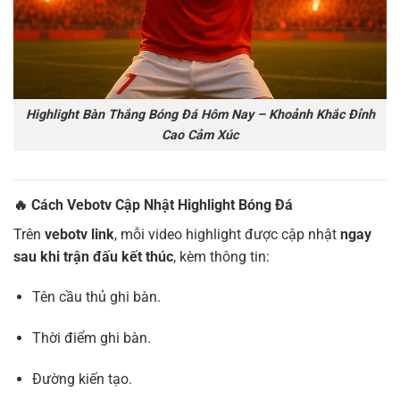
Highlight Bàn Thắng Bóng Đá Hôm Nay – Khoảnh Khắc Đỉnh
Cao Cảm Xúc
🔥
Cách Vebotv Cập Nhật Highlight Bóng Đá
Trên
vebotv link
, mỗi video highlight được cập nhật
ngay
sau khi trận đấu kết thúc
, kèm thông tin:
Tên cầu thủ ghi bàn.
Thời điểm ghi bàn.
Đường kiến tạo.