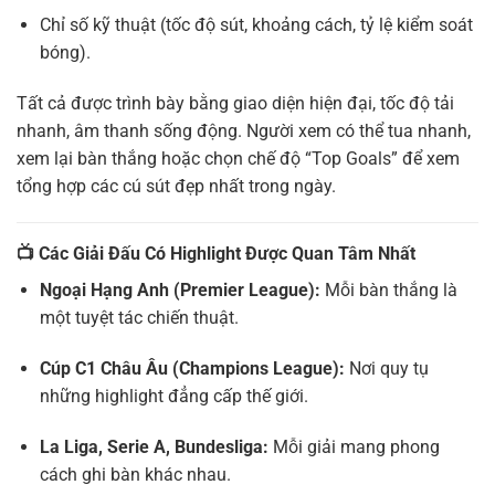
Chỉ số kỹ thuật (tốc độ sút, khoảng cách, tỷ lệ kiểm soát
bóng).
Tất cả được trình bày bằng giao diện hiện đại, tốc độ tải
nhanh, âm thanh sống động. Người xem có thể tua nhanh,
xem lại bàn thắng hoặc chọn chế độ “Top Goals” để xem
tổng hợp các cú sút đẹp nhất trong ngày.
📺
Các Giải Đấu Có Highlight Được Quan Tâm Nhất
Ngoại Hạng Anh (Premier League):
Mỗi bàn thắng là
một tuyệt tác chiến thuật.
Cúp C1 Châu Âu (Champions League):
Nơi quy tụ
những highlight đẳng cấp thế giới.
La Liga, Serie A, Bundesliga:
Mỗi giải mang phong
cách ghi bàn khác nhau.