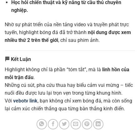
Học hỏi chiến thuật và kỹ năng từ cầu thủ chuyên
nghiệp.
Nhờ sự phát triển của nền tảng video và truyền phát trực
tuyến, highlight bóng đá đã trở thành
nội dung được xem
nhiều thứ 2 trên thế giới
, chỉ sau phim ảnh.
🏁
Kết Luận
Highlight không chỉ là phần “tóm tắt”, mà là
linh hồn của
mỗi trận đấu
.
Những cú sút, pha cứu thua hay biểu cảm vui mừng – tiếc
nuối đều được lưu lại trọn vẹn trong từng khung hình.
Với
vebotv link
, bạn không chỉ xem bóng đá, mà còn sống
lại cảm xúc chiến thắng qua từng bàn thắng kinh điển.