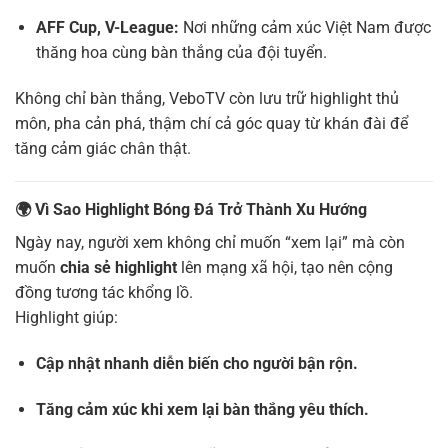
AFF Cup, V-League:
Nơi những cảm xúc Việt Nam được
thăng hoa cùng bàn thắng của đội tuyển.
Không chỉ bàn thắng, VeboTV còn lưu trữ highlight thủ
môn, pha cản phá, thậm chí cả góc quay từ khán đài để
tăng cảm giác chân thật.
🌍
Vì Sao Highlight Bóng Đá Trở Thành Xu Hướng
Ngày nay, người xem không chỉ muốn “xem lại” mà còn
muốn
chia sẻ highlight
lên mạng xã hội, tạo nên cộng
đồng tương tác khổng lồ.
Highlight giúp:
Cập nhật nhanh diễn biến cho người bận rộn.
Tăng cảm xúc khi xem lại bàn thắng yêu thích.