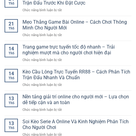
Thao
–
Trận Đấu Trước Khi Đặt Cược
Th5
Trực
Cách
ở
Chức năng bình luận bị tắt
Tuyến
Bắt
Phân
–
Đầu
Tích
Mẹo Thắng Game Bài Online – Cách Chơi Thông
Cách
Nhanh
21
Kèo
Theo
Minh Cho Người Mới
Cho
Th5
Bóng
Dõi
Người
ở
Chức năng bình luận bị tắt
Đá
Và
Mới
Mẹo
Online
Lựa
Thắng
Trang game trực tuyến tốc độ nhanh – Trải
GG88
Chọn
14
Game
–
nghiệm mượt mà cho người chơi hiện đại
Kèo
Th5
Bài
Cách
Hiệu
ở
Chức năng bình luận bị tắt
Online
Đọc
Quả
Trang
–
Trận
game
Kèo Cầu Lông Trực Tuyến RR88 – Cách Phân Tích
Cách
Đấu
14
trực
Chơi
Trận Đấu Nhanh Và Chuẩn
Trước
Th5
tuyến
Thông
Khi
ở
Chức năng bình luận bị tắt
tốc
Minh
Đặt
Kèo
độ
Cho
Cược
Cầu
Nền tảng giải trí online cho người mới – Lựa chọn
nhanh
Người
13
Lông
–
dễ tiếp cận và an toàn
Mới
Th5
Trực
Trải
ở
Chức năng bình luận bị tắt
Tuyến
nghiệm
Nền
RR88
mượt
tảng
Soi Kèo Serie A Online Và Kinh Nghiệm Phân Tích
–
mà
13
giải
Cách
Cho Người Chơi
cho
Th5
trí
Phân
người
ở
Chức năng bình luận bị tắt
online