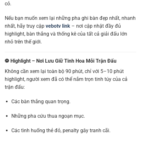
cỏ.
Nếu bạn muốn xem lại những pha ghi bàn đẹp nhất, nhanh
nhất, hãy truy cập
vebotv link
– nơi cập nhật đầy đủ
highlight, bàn thắng và thống kê của tất cả giải đấu lớn
nhỏ trên thế giới.
⚽
Highlight – Nơi Lưu Giữ Tinh Hoa Mỗi Trận Đấu
Không cần xem lại toàn bộ 90 phút, chỉ với 5–10 phút
highlight, người xem đã có thể nắm trọn tinh túy của cả
trận đấu:
Các bàn thắng quan trọng.
Những pha cứu thua ngoạn mục.
Các tình huống thẻ đỏ, penalty gây tranh cãi.