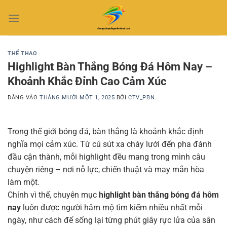
Bỏ
qua
nội
dung
THỂ THAO
Highlight Bàn Thắng Bóng Đá Hôm Nay –
Khoảnh Khắc Đỉnh Cao Cảm Xúc
ĐĂNG VÀO
THÁNG MƯỜI MỘT 1, 2025
BỞI
CTV_PBN
Trong thế giới bóng đá, bàn thắng là khoảnh khắc định
nghĩa mọi cảm xúc. Từ cú sút xa cháy lưới đến pha đánh
đầu cận thành, mỗi highlight đều mang trong mình câu
chuyện riêng – nơi nỗ lực, chiến thuật và may mắn hòa
làm một.
Chính vì thế, chuyên mục
highlight bàn thắng bóng đá hôm
nay
luôn được người hâm mộ tìm kiếm nhiều nhất mỗi
ngày, như cách để sống lại từng phút giây rực lửa của sân