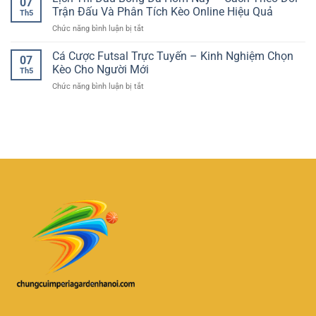
07
Chơi
Đọc
–
Trận Đấu Và Phân Tích Kèo Online Hiệu Quả
Tổng
Việt
Th5
Kèo
GG88
Bàn
ở
Chức năng bình luận bị tắt
Bóng
Và
Thắng
Lịch
Đá
Trải
Hiệu
Thi
Cá Cược Futsal Trực Tuyến – Kinh Nghiệm Chọn
–
Nghiệm
07
Quả
Đấu
Cách
Kèo Cho Người Mới
Giải
Th5
Bóng
Hiểu
Trí
ở
Chức năng bình luận bị tắt
Đá
Tỷ
Linh
Cá
Hôm
Lệ
Hoạt
Cược
Nay
Và
Futsal
–
Chọn
Trực
Cách
Kèo
Tuyến
Theo
Hiệu
–
Dõi
Quả
Kinh
Trận
Nghiệm
Đấu
Chọn
Và
Kèo
Phân
Cho
Tích
Người
Kèo
Mới
Online
Hiệu
Quả