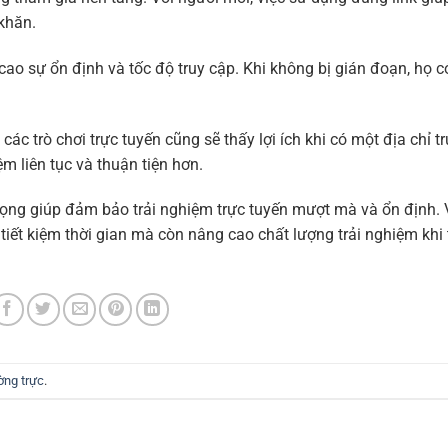
khăn.
cao sự ổn định và tốc độ truy cập. Khi không bị gián đoạn, họ c
c trò chơi trực tuyến cũng sẽ thấy lợi ích khi có một địa chỉ tr
ệm liên tục và thuận tiện hơn.
rọng giúp đảm bảo trải nghiệm trực tuyến mượt mà và ổn định. 
tiết kiệm thời gian mà còn nâng cao chất lượng trải nghiệm khi
ờng trực
.