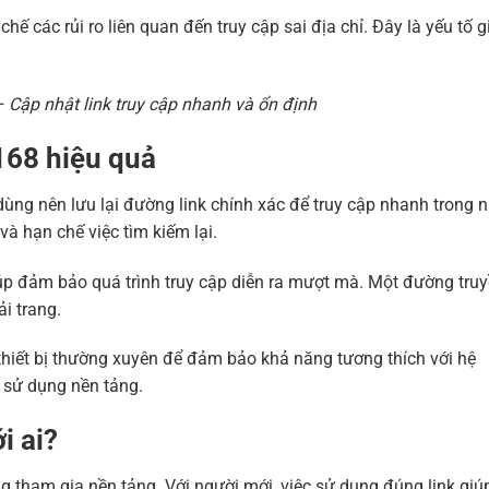
hế các rủi ro liên quan đến truy cập sai địa chỉ. Đây là yếu tố g
 Cập nhật link truy cập nhanh và ổn định
168 hiệu quả
dùng nên lưu lại đường link chính xác để truy cập nhanh trong 
 và hạn chế việc tìm kiếm lại.
 giúp đảm bảo quá trình truy cập diễn ra mượt mà. Một đường tru
ải trang.
thiết bị thường xuyên để đảm bảo khả năng tương thích với hệ
i sử dụng nền tảng.
i ai?
g tham gia nền tảng. Với người mới, việc sử dụng đúng link giú