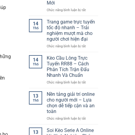
Mới
Kèo
Online
iúp
Hiệu
GG88
ở
Chức năng bình luận bị tắt
Quả
–
Mẹo
Cách
Thắng
Trang game trực tuyến
14
Đọc
Game
tốc độ nhanh – Trải
Th5
Trận
Bài
nghiệm mượt mà cho
Đấu
Online
người chơi hiện đại
Trước
–
Khi
Cách
ở
Chức năng bình luận bị tắt
Đặt
Chơi
Trang
những
Cược
Thông
game
Kèo Cầu Lông Trực
14
Minh
trực
Tuyến RR88 – Cách
Th5
Cho
tuyến
Phân Tích Trận Đấu
Người
tốc
Nhanh Và Chuẩn
Mới
độ
yền
nhanh
ở
Chức năng bình luận bị tắt
–
Kèo
Trải
Cầu
Nền tảng giải trí online
13
nghiệm
Lông
cho người mới – Lựa
Th5
mượt
Trực
chọn dễ tiếp cận và an
mà
Tuyến
toàn
cho
RR88
người
–
ở
Chức năng bình luận bị tắt
chơi
Cách
Nền
hiện
Phân
tảng
Soi Kèo Serie A Online
13
đại
p họ
Tích
giải