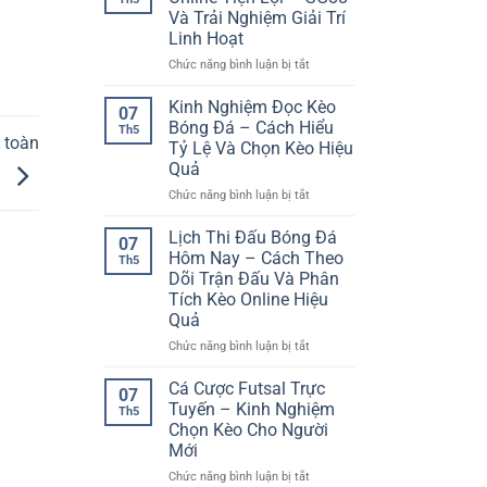
Giải
Tài
Và Trải Nghiệm Giải Trí
Trí
Xỉu
Linh Hoạt
Ổn
Bóng
Định
Đá
ở
Chức năng bình luận bị tắt
Cho
–
Nền
Người
Hướng
Tảng
Kinh Nghiệm Đọc Kèo
07
Chơi
Dẫn
Chơi
Bóng Đá – Cách Hiểu
Th5
Việt
Phân
Game
 toàn
Tỷ Lệ Và Chọn Kèo Hiệu
Tích
Online
Quả
á
Tổng
Tiện
Bàn
Lợi
ở
Chức năng bình luận bị tắt
Thắng
–
Kinh
Hiệu
GG88
Nghiệm
Lịch Thi Đấu Bóng Đá
07
Quả
Và
Đọc
Hôm Nay – Cách Theo
Th5
Trải
Kèo
Dõi Trận Đấu Và Phân
Nghiệm
Bóng
Tích Kèo Online Hiệu
Giải
Đá
Quả
Trí
–
Linh
Cách
ở
Chức năng bình luận bị tắt
Hoạt
Hiểu
Lịch
Tỷ
Thi
Cá Cược Futsal Trực
07
Lệ
Đấu
Tuyến – Kinh Nghiệm
Th5
Và
Bóng
Chọn Kèo Cho Người
Chọn
Đá
Mới
Kèo
Hôm
Hiệu
Nay
ở
Chức năng bình luận bị tắt