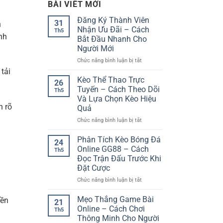
BÀI VIẾT MỚI
Đăng Ký Thành Viên
31
h
Nhận Ưu Đãi – Cách
Th5
nh
Bắt Đầu Nhanh Cho
Người Mới
ở
Chức năng bình luận bị tắt
Đăng
tải
Ký
Kèo Thể Thao Trực
26
Thành
Tuyến – Cách Theo Dõi
Th5
Viên
Và Lựa Chọn Kèo Hiệu
Nhận
n rõ
Quả
Ưu
Đãi
ở
Chức năng bình luận bị tắt
–
Kèo
Cách
Thể
Phân Tích Kèo Bóng Đá
24
Bắt
Thao
Online GG88 – Cách
Th5
Đầu
Trực
Đọc Trận Đấu Trước Khi
Nhanh
Tuyến
Đặt Cược
Cho
–
Người
Cách
ở
Chức năng bình luận bị tắt
Mới
Theo
Phân
Dõi
Tích
Mẹo Thắng Game Bài
nền
21
Và
Kèo
Online – Cách Chơi
Th5
Lựa
Bóng
Thông Minh Cho Người
Chọn
Đá