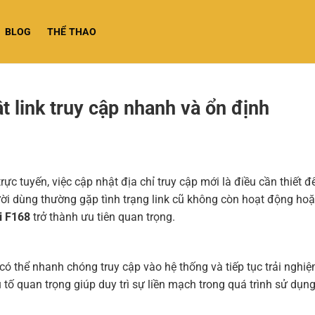
BLOG
THỂ THAO
t link truy cập nhanh và ổn định
trực tuyến, việc cập nhật địa chỉ truy cập mới là điều cần thiết đ
ời dùng thường gặp tình trạng link cũ không còn hoạt động ho
i F168
trở thành ưu tiên quan trọng.
ó thể nhanh chóng truy cập vào hệ thống và tiếp tục trải nghi
 tố quan trọng giúp duy trì sự liền mạch trong quá trình sử dụng