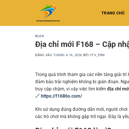
Bỏ
qua
TRANG CHỦ
nội
dung
BLOG
Địa chỉ mới F168 – Cập nhậ
ĐĂNG VÀO
THÁNG 4 16, 2026
BỞI
CTV_PBN
Trong quá trình tham gia các nền tảng giải trí 
đảm bảo trải nghiệm không bị gián đoạn. Ngư
truy cập chậm, vì vậy việc tìm kiếm
địa chỉ mớ
🔗
https://f1686s.com/
Khi sử dụng đúng đường dẫn mới, người chơi c
các trò chơi mà không gặp trở ngại. Đây là yếu