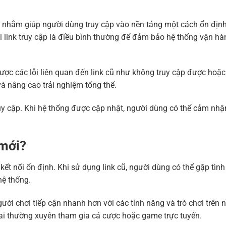
 nhằm giúp người dùng truy cập vào nền tảng một cách ổn địn
ổi link truy cập là điều bình thường để đảm bảo hệ thống vận hà
được các lỗi liên quan đến link cũ như không truy cập được hoặc 
và nâng cao trải nghiệm tổng thể.
truy cập. Khi hệ thống được cập nhật, người dùng có thể cảm nhậ
 mới?
ết nối ổn định. Khi sử dụng link cũ, người dùng có thể gặp tình
hệ thống.
ười chơi tiếp cận nhanh hơn với các tính năng và trò chơi trên 
 ai thường xuyên tham gia cá cược hoặc game trực tuyến.