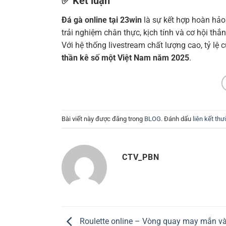
✅ Kết luận
Đá gà online tại 23win
là sự kết hợp hoàn hả
trải nghiệm chân thực, kịch tính và cơ hội thắ
Với hệ thống livestream chất lượng cao, tỷ lệ
thần kê số một Việt Nam năm 2025
.
Bài viết này được đăng trong
BLOG
. Đánh dấu
liên kết thư
CTV_PBN
Roulette online – Vòng quay may mắn v