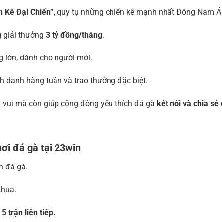
n Kê Đại Chiến”
, quy tụ những chiến kê mạnh nhất Đông Nam Á
g giải thưởng
3 tỷ đồng/tháng
.
 lớn, dành cho người mới.
inh danh hàng tuần và trao thưởng đặc biệt.
 vui mà còn giúp cộng đồng yêu thích đá gà
kết nối và chia s
ơi đá gà tại 23win
n đá gà.
thua.
 trận liên tiếp.