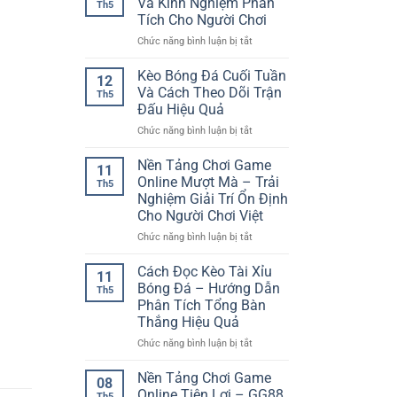
Và Kinh Nghiệm Phân
Th5
Trận
trí
Tích Cho Người Chơi
Đấu
online
Nhanh
ở
Chức năng bình luận bị tắt
cho
Và
Soi
người
Chuẩn
Kèo
mới
Kèo Bóng Đá Cuối Tuần
12
Serie
–
Và Cách Theo Dõi Trận
Th5
A
Lựa
Đấu Hiệu Quả
Online
chọn
ở
Chức năng bình luận bị tắt
Và
dễ
Kèo
Kinh
tiếp
Bóng
Nghiệm
cận
Nền Tảng Chơi Game
11
Đá
Phân
và
Online Mượt Mà – Trải
Th5
Cuối
Tích
an
Nghiệm Giải Trí Ổn Định
Tuần
Cho
toàn
Cho Người Chơi Việt
Và
Người
Cách
Chơi
ở
Chức năng bình luận bị tắt
Theo
Nền
Dõi
Tảng
Cách Đọc Kèo Tài Xỉu
11
Trận
Chơi
Bóng Đá – Hướng Dẫn
Th5
Đấu
Game
Phân Tích Tổng Bàn
Hiệu
Online
Thắng Hiệu Quả
Quả
Mượt
Mà
ở
Chức năng bình luận bị tắt
–
Cách
Trải
Đọc
Nền Tảng Chơi Game
08
Nghiệm
Kèo
Online Tiện Lợi – GG88
Th5