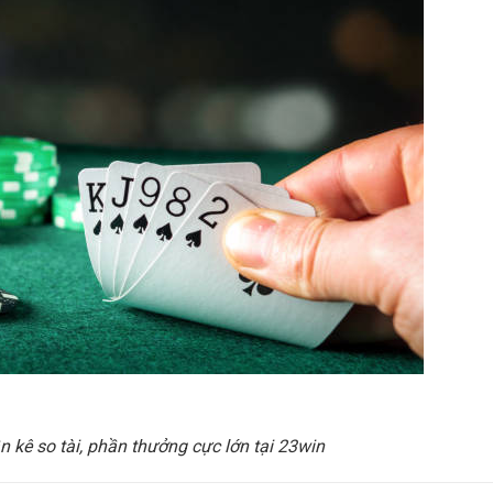
 kê so tài, phần thưởng cực lớn tại 23win