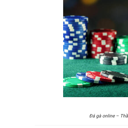
Đá gà online – Thần