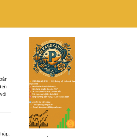
 bản
đến
với
nhập,