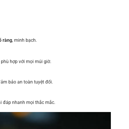
rõ ràng
, minh bạch.
, phù hợp với mọi múi giờ.
đảm bảo an toàn tuyệt đối.
ải đáp nhanh mọi thắc mắc.