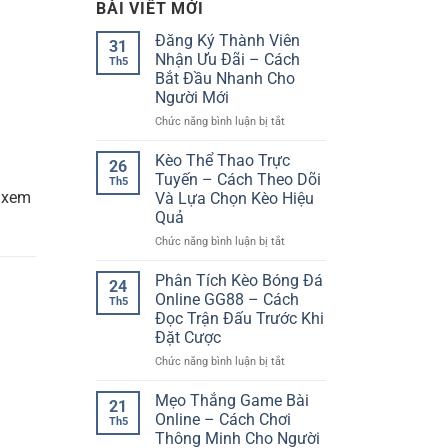
BÀI VIẾT MỚI
Đăng Ký Thành Viên
31
Nhận Ưu Đãi – Cách
Th5
Bắt Đầu Nhanh Cho
Người Mới
ở
Chức năng bình luận bị tắt
Đăng
Ký
Kèo Thể Thao Trực
26
Thành
Tuyến – Cách Theo Dõi
Th5
Viên
i xem
Và Lựa Chọn Kèo Hiệu
Nhận
Quả
Ưu
Đãi
ở
Chức năng bình luận bị tắt
–
Kèo
Cách
Thể
Phân Tích Kèo Bóng Đá
24
Bắt
Thao
Online GG88 – Cách
Th5
Đầu
Trực
Đọc Trận Đấu Trước Khi
Nhanh
Tuyến
Đặt Cược
Cho
–
Người
Cách
ở
Chức năng bình luận bị tắt
Mới
Theo
Phân
Dõi
Tích
Mẹo Thắng Game Bài
21
Và
Kèo
Online – Cách Chơi
Th5
Lựa
Bóng
Thông Minh Cho Người
Chọn
Đá