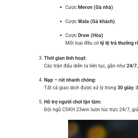
Cược
Meron (Gà nhà)
Cược
Wala (Gà khách)
Cược
Draw (Hòa)
Mỗi loại đều có
tỷ lệ trả thưởng 
Thời gian linh hoạt:
Các trận đấu diễn ra liên tục, gần như
24/7
Nạp – rút nhanh chóng:
Tất cả giao dịch được xử lý trong
30 giây
, 
Hỗ trợ người chơi tận tâm:
Đội ngũ CSKH 23win luôn túc trực 24/7, gi