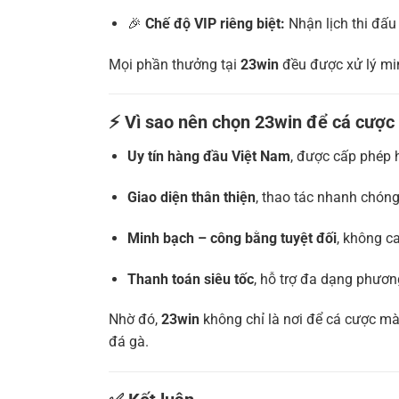
🎉
Chế độ VIP riêng biệt:
Nhận lịch thi đấu
Mọi phần thưởng tại
23win
đều được xử lý min
⚡ Vì sao nên chọn 23win để cá cược
Uy tín hàng đầu Việt Nam
, được cấp phép 
Giao diện thân thiện
, thao tác nhanh chóng 
Minh bạch – công bằng tuyệt đối
, không ca
Thanh toán siêu tốc
, hỗ trợ đa dạng phươn
Nhờ đó,
23win
không chỉ là nơi để cá cược mà
đá gà.