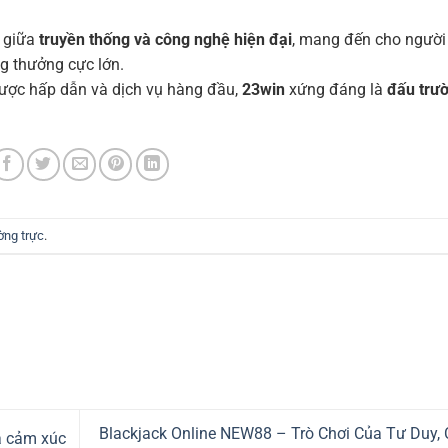
o giữa
truyền thống và công nghệ hiện đại
, mang đến cho người
ng thưởng cực lớn.
 cược hấp dẫn và dịch vụ hàng đầu,
23win
xứng đáng là
đấu trư
ờng trực
.
Blackjack Online NEW88 – Trò Chơi Của Tư Duy, 
à cảm xúc