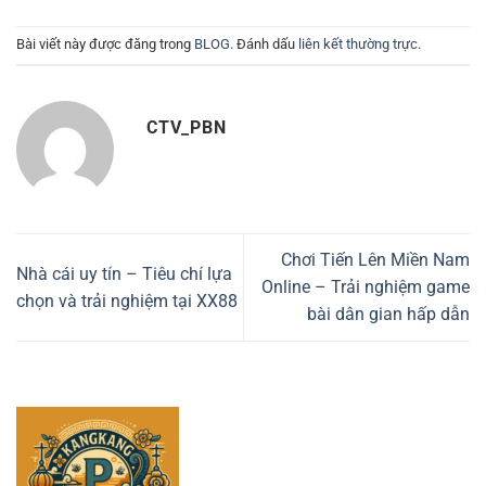
Bài viết này được đăng trong
BLOG
. Đánh dấu
liên kết thường trực
.
CTV_PBN
Chơi Tiến Lên Miền Nam
Nhà cái uy tín – Tiêu chí lựa
Online – Trải nghiệm game
chọn và trải nghiệm tại XX88
bài dân gian hấp dẫn