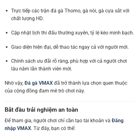
Trực tiếp các trận đá gà Thomo, gà nòi, gà cựa sắt với
chất lượng HD.
Cập nhật lịch thi đấu thường xuyên, tỷ lệ kèo minh bạch.
Giao diện hiện đại, dễ thao tác ngay cả với người mới.
Chính sách ưu đãi rõ ràng, phù hợp với cả người chơi
lâu năm lẫn thành viên mới.
Nhờ vậy,
Đá gà VMAX
đã trở thành lựa chọn quen thuộc
của cộng đồng đam mê trò chơi này.
Bắt đầu trải nghiệm an toàn
Để tham gia, người chơi chỉ cần tạo tài khoản và
Đăng
nhập VMAX
. Từ đây, bạn có thể: