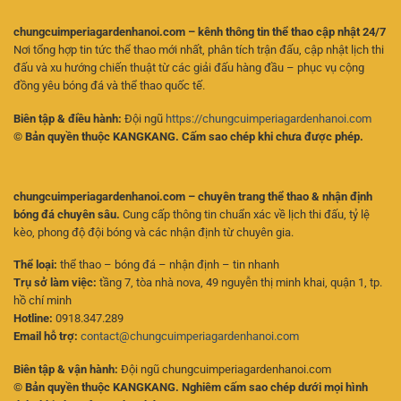
chungcuimperiagardenhanoi.com – kênh thông tin thể thao cập nhật 24/7
Nơi tổng hợp tin tức thể thao mới nhất, phân tích trận đấu, cập nhật lịch thi
đấu và xu hướng chiến thuật từ các giải đấu hàng đầu – phục vụ cộng
đồng yêu bóng đá và thể thao quốc tế.
Biên tập & điều hành:
Đội ngũ
https://chungcuimperiagardenhanoi.com
© Bản quyền thuộc KANGKANG. Cấm sao chép khi chưa được phép.
chungcuimperiagardenhanoi.com – chuyên trang thể thao & nhận định
bóng đá chuyên sâu.
Cung cấp thông tin chuẩn xác về lịch thi đấu, tỷ lệ
kèo, phong độ đội bóng và các nhận định từ chuyên gia.
Thể loại:
thể thao – bóng đá – nhận định – tin nhanh
Trụ sở làm việc:
tầng 7, tòa nhà nova, 49 nguyễn thị minh khai, quận 1, tp.
hồ chí minh
Hotline:
0918.347.289
Email hỗ trợ:
contact@chungcuimperiagardenhanoi.com
Biên tập & vận hành:
Đội ngũ chungcuimperiagardenhanoi.com
© Bản quyền thuộc KANGKANG. Nghiêm cấm sao chép dưới mọi hình