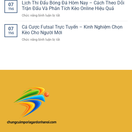
Nghiệm
Lịch Thi Đấu Bóng Đá Hôm Nay – Cách Theo Dõi
Lợi
Tích
07
Chơi
Đọc
–
Trận Đấu Và Phân Tích Kèo Online Hiệu Quả
Tổng
Việt
Th5
Kèo
GG88
Bàn
ở
Chức năng bình luận bị tắt
Bóng
Và
Thắng
Lịch
Đá
Trải
Hiệu
Thi
Cá Cược Futsal Trực Tuyến – Kinh Nghiệm Chọn
–
Nghiệm
07
Quả
Đấu
Cách
Kèo Cho Người Mới
Giải
Th5
Bóng
Hiểu
Trí
ở
Chức năng bình luận bị tắt
Đá
Tỷ
Linh
Cá
Hôm
Lệ
Hoạt
Cược
Nay
Và
Futsal
–
Chọn
Trực
Cách
Kèo
Tuyến
Theo
Hiệu
–
Dõi
Quả
Kinh
Trận
Nghiệm
Đấu
Chọn
Và
Kèo
Phân
Cho
Tích
Người
Kèo
Mới
Online
Hiệu
Quả