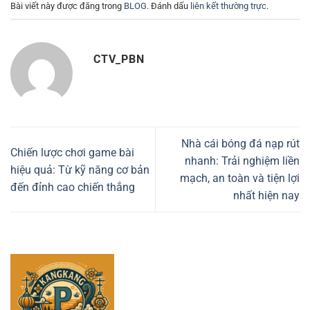
Bài viết này được đăng trong
BLOG
. Đánh dấu
liên kết thường trực
.
CTV_PBN
Nhà cái bóng đá nạp rút
Chiến lược chơi game bài
nhanh: Trải nghiệm liền
hiệu quả: Từ kỹ năng cơ bản
mạch, an toàn và tiện lợi
đến đỉnh cao chiến thắng
nhất hiện nay