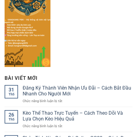
BÀI VIẾT MỚI
Đăng Ký Thành Viên Nhận Ưu Đãi – Cách Bắt Đầu
31
Nhanh Cho Người Mới
Th5
ở
Chức năng bình luận bị tắt
Đăng
Ký
Kèo Thể Thao Trực Tuyến – Cách Theo Dõi Và
26
Thành
Lựa Chọn Kèo Hiệu Quả
Th5
Viên
ở
Chức năng bình luận bị tắt
Nhận
Kèo
Ưu
Thể