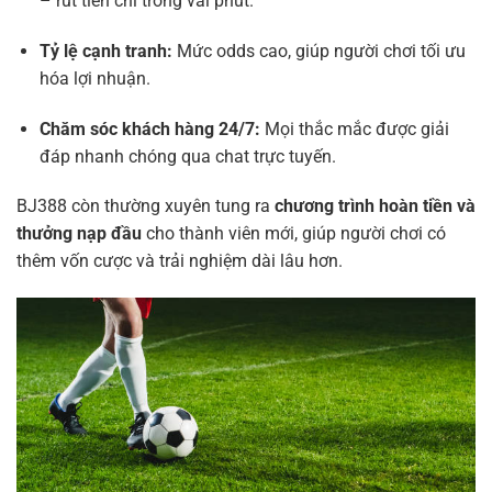
– rút tiền chỉ trong vài phút.
Tỷ lệ cạnh tranh:
Mức odds cao, giúp người chơi tối ưu
hóa lợi nhuận.
Chăm sóc khách hàng 24/7:
Mọi thắc mắc được giải
đáp nhanh chóng qua chat trực tuyến.
BJ388 còn thường xuyên tung ra
chương trình hoàn tiền và
thưởng nạp đầu
cho thành viên mới, giúp người chơi có
thêm vốn cược và trải nghiệm dài lâu hơn.