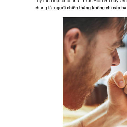
Tùy theo luật chơi như Texas Hold’em hay Om
chung là:
người chiến thắng không chỉ cần bà