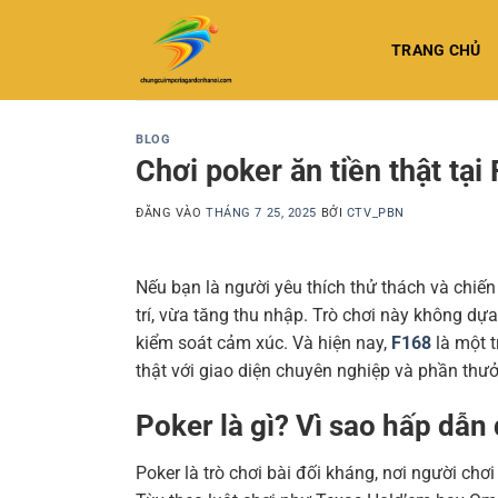
Bỏ
qua
TRANG CHỦ
nội
dung
BLOG
Chơi poker ăn tiền thật tại 
ĐĂNG VÀO
THÁNG 7 25, 2025
BỞI
CTV_PBN
Nếu bạn là người yêu thích thử thách và chiến 
trí, vừa tăng thu nhập. Trò chơi này không dự
kiểm soát cảm xúc. Và hiện nay,
F168
là một t
thật với giao diện chuyên nghiệp và phần thư
Poker là gì? Vì sao hấp dẫn
Poker là trò chơi bài đối kháng, nơi người chơ