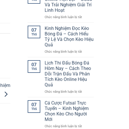
Giải
Tài
Và Trải Nghiệm Giải Trí
Trí
Xỉu
Linh Hoạt
Ổn
Bóng
Định
Đá
ở
Chức năng bình luận bị tắt
Cho
–
Nền
Người
Hướng
Tảng
Kinh Nghiệm Đọc Kèo
07
Chơi
Dẫn
Chơi
Bóng Đá – Cách Hiểu
Th5
Việt
Phân
Game
Tỷ Lệ Và Chọn Kèo Hiệu
Tích
Online
Quả
Tổng
Tiện
Bàn
Lợi
ở
Chức năng bình luận bị tắt
Thắng
–
Kinh
Hiệu
GG88
Nghiệm
Lịch Thi Đấu Bóng Đá
07
Quả
Và
Đọc
Hôm Nay – Cách Theo
Th5
Trải
Kèo
Dõi Trận Đấu Và Phân
Nghiệm
Bóng
Tích Kèo Online Hiệu
Giải
Đá
Quả
ghiệm
Trí
–
Linh
Cách
ở
Chức năng bình luận bị tắt
8
Hoạt
Hiểu
Lịch
Tỷ
Thi
Cá Cược Futsal Trực
07
Lệ
Đấu
Tuyến – Kinh Nghiệm
Th5
Và
Bóng
Chọn Kèo Cho Người
Chọn
Đá
Mới
Kèo
Hôm
Hiệu
Nay
ở
Chức năng bình luận bị tắt