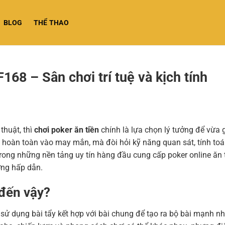
BLOG
THỂ THAO
F168 – Sân chơi trí tuệ và kịch tính
thuật, thì
chơi poker ăn tiền
chính là lựa chọn lý tưởng để vừa g
a hoàn toàn vào may mắn, mà đòi hỏi kỹ năng quan sát, tính to
rong những nền tảng uy tín hàng đầu cung cấp poker online ăn 
ởng hấp dẫn.
 đến vậy?
i sử dụng bài tẩy kết hợp với bài chung để tạo ra bộ bài mạnh nh