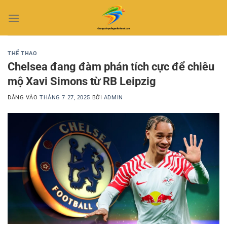
Bỏ
qua
nội
dung
THỂ THAO
Chelsea đang đàm phán tích cực để chiêu
mộ Xavi Simons từ RB Leipzig
ĐĂNG VÀO
THÁNG 7 27, 2025
BỞI
ADMIN