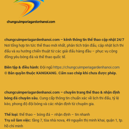
Kèo
Mới
Online
Hiệu
Quả
chungcuimperiagardenhanoi.com – kênh thông tin thể thao cập nhật 24/7
Nơi tổng hợp tin tức thể thao mới nhất, phân tích trận đấu, cập nhật lịch thi
đấu và xu hướng chiến thuật từ các giải đấu hàng đầu – phục vụ cộng
đồng yêu bóng đá và thể thao quốc tế.
Biên tập & điều hành:
Đội ngũ
https://chungcuimperiagardenhanoi.com
© Bản quyền thuộc KANGKANG. Cấm sao chép khi chưa được phép.
chungcuimperiagardenhanoi.com – chuyên trang thể thao & nhận định
bóng đá chuyên sâu.
Cung cấp thông tin chuẩn xác về lịch thi đấu, tỷ lệ
kèo, phong độ đội bóng và các nhận định từ chuyên gia.
Thể loại:
thể thao – bóng đá – nhận định – tin nhanh
Trụ sở làm việc:
tầng 7, tòa nhà nova, 49 nguyễn thị minh khai, quận 1, tp.
hồ chí minh