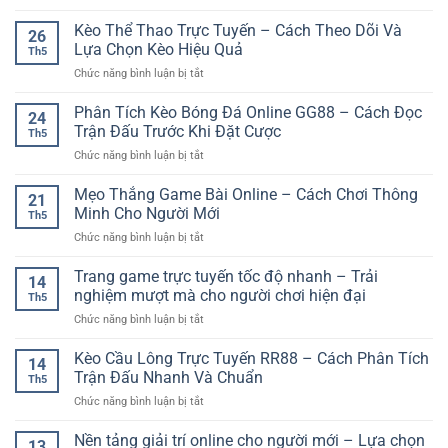
Đăng
Ký
Kèo Thể Thao Trực Tuyến – Cách Theo Dõi Và
26
Thành
Lựa Chọn Kèo Hiệu Quả
Th5
Viên
ở
Chức năng bình luận bị tắt
Nhận
Kèo
Ưu
Thể
Phân Tích Kèo Bóng Đá Online GG88 – Cách Đọc
Đãi
24
Thao
–
Trận Đấu Trước Khi Đặt Cược
Th5
Trực
Cách
ở
Chức năng bình luận bị tắt
Tuyến
Bắt
Phân
–
Đầu
Tích
Mẹo Thắng Game Bài Online – Cách Chơi Thông
Cách
Nhanh
21
Kèo
Theo
Minh Cho Người Mới
Cho
Th5
Bóng
Dõi
Người
ở
Chức năng bình luận bị tắt
Đá
Và
Mới
Mẹo
Online
Lựa
Thắng
Trang game trực tuyến tốc độ nhanh – Trải
GG88
Chọn
14
Game
–
nghiệm mượt mà cho người chơi hiện đại
Kèo
Th5
Bài
Cách
Hiệu
ở
Chức năng bình luận bị tắt
Online
Đọc
Quả
Trang
–
Trận
game
Kèo Cầu Lông Trực Tuyến RR88 – Cách Phân Tích
Cách
Đấu
14
trực
Chơi
Trận Đấu Nhanh Và Chuẩn
Trước
Th5
tuyến
Thông
Khi
ở
Chức năng bình luận bị tắt
tốc
Minh
Đặt
Kèo
độ
Cho
Cược
Cầu
Nền tảng giải trí online cho người mới – Lựa chọn
nhanh
Người
13