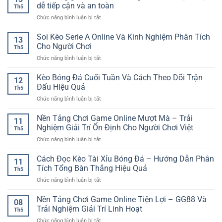
Lông
–
dễ tiếp cận và an toàn
Mới
Th5
Trực
Trải
ở
Chức năng bình luận bị tắt
Tuyến
nghiệm
Nền
RR88
mượt
tảng
Soi Kèo Serie A Online Và Kinh Nghiệm Phân Tích
–
mà
13
giải
Cách
Cho Người Chơi
cho
Th5
trí
Phân
người
ở
Chức năng bình luận bị tắt
online
Tích
chơi
Soi
cho
Trận
hiện
Kèo
Kèo Bóng Đá Cuối Tuần Và Cách Theo Dõi Trận
người
Đấu
12
đại
Serie
mới
Đấu Hiệu Quả
Nhanh
Th5
A
–
Và
ở
Chức năng bình luận bị tắt
Online
Lựa
Chuẩn
Kèo
Và
chọn
Bóng
Nền Tảng Chơi Game Online Mượt Mà – Trải
Kinh
dễ
11
Đá
Nghiệm
Nghiệm Giải Trí Ổn Định Cho Người Chơi Việt
tiếp
Th5
Cuối
Phân
cận
ở
Chức năng bình luận bị tắt
Tuần
Tích
và
Nền
Và
Cho
an
Tảng
Cách Đọc Kèo Tài Xỉu Bóng Đá – Hướng Dẫn Phân
Cách
Người
11
toàn
Chơi
Theo
Tích Tổng Bàn Thắng Hiệu Quả
Chơi
Th5
Game
Dõi
ở
Chức năng bình luận bị tắt
Online
Trận
Cách
Mượt
Đấu
Đọc
Nền Tảng Chơi Game Online Tiện Lợi – GG88 Và
Mà
Hiệu
08
Kèo
–
Trải Nghiệm Giải Trí Linh Hoạt
Quả
Th5
Tài
Trải
ở
Chức năng bình luận bị tắt
Xỉu