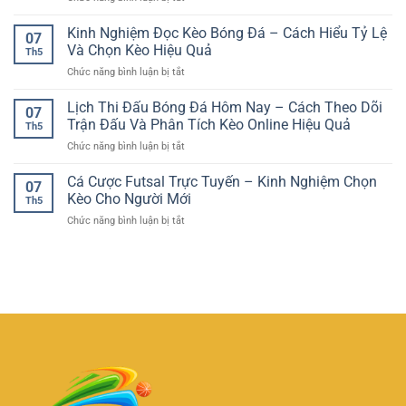
Nghiệm
Nền
Bóng
Giải
Tảng
Kinh Nghiệm Đọc Kèo Bóng Đá – Cách Hiểu Tỷ Lệ
Đá
Trí
07
Chơi
–
Và Chọn Kèo Hiệu Quả
Ổn
Th5
Game
Hướng
Định
ở
Chức năng bình luận bị tắt
Online
Dẫn
Cho
Kinh
Tiện
Phân
Người
Nghiệm
Lịch Thi Đấu Bóng Đá Hôm Nay – Cách Theo Dõi
Lợi
Tích
07
Chơi
Đọc
–
Trận Đấu Và Phân Tích Kèo Online Hiệu Quả
Tổng
Việt
Th5
Kèo
GG88
Bàn
ở
Chức năng bình luận bị tắt
Bóng
Và
Thắng
Lịch
Đá
Trải
Hiệu
Thi
Cá Cược Futsal Trực Tuyến – Kinh Nghiệm Chọn
–
Nghiệm
07
Quả
Đấu
Cách
Kèo Cho Người Mới
Giải
Th5
Bóng
Hiểu
Trí
ở
Chức năng bình luận bị tắt
Đá
Tỷ
Linh
Cá
Hôm
Lệ
Hoạt
Cược
Nay
Và
Futsal
–
Chọn
Trực
Cách
Kèo
Tuyến
Theo
Hiệu
–
Dõi
Quả
Kinh
Trận
Nghiệm
Đấu
Chọn
Và
Kèo
Phân
Cho
Tích
Người