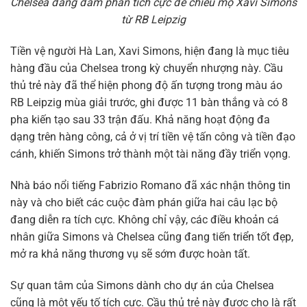
Chelsea đang đàm phán tích cực để chiêu mộ Xavi Simons
từ RB Leipzig
Tiền vệ người Hà Lan, Xavi Simons, hiện đang là mục tiêu
hàng đầu của Chelsea trong kỳ chuyển nhượng này. Cầu
thủ trẻ này đã thể hiện phong độ ấn tượng trong màu áo
RB Leipzig mùa giải trước, ghi được 11 bàn thắng và có 8
pha kiến tạo sau 33 trận đấu. Khả năng hoạt động đa
dạng trên hàng công, cả ở vị trí tiền vệ tấn công và tiền đạo
cánh, khiến Simons trở thành một tài năng đầy triển vọng.
Nhà báo nổi tiếng Fabrizio Romano đã xác nhận thông tin
này và cho biết các cuộc đàm phán giữa hai câu lạc bộ
đang diễn ra tích cực. Không chỉ vậy, các điều khoản cá
nhân giữa Simons và Chelsea cũng đang tiến triển tốt đẹp,
mở ra khả năng thương vụ sẽ sớm được hoàn tất.
Sự quan tâm của Simons dành cho dự án của Chelsea
cũng là một yếu tố tích cực. Cầu thủ trẻ này được cho là rất