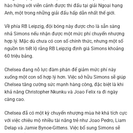
hào hứng với viễn cảnh được thi đấu tại giải Ngoại hạng
Anh, một trong những giải đấu hấp dẫn nhất thế giới.
Về phía RB Leipzig, đội bóng này được cho là sẵn sàng
nhả Simons nếu nhận được một mức phí chuyển nhượng
hợp lý. Mặc dù chưa có con số chính thức, nhưng một số
nguồn tin tiết lộ rằng RB Leipzig định giá Simons khoảng
60 triệu bảng.
Chelsea đang nỗ lực đàm phán để giảm mức phí này
xuống một con số hợp lý hơn. Việc sở hữu Simons sẽ giúp
Chelsea tăng cường sức mạnh hàng công, đặc biệt là khi
khả năng Christopher Nkunku và Joao Felix ra đi ngày
càng cao.
Chelsea đã có một kỳ chuyển nhượng mùa hè khá tích cực
với việc chiêu mộ nhiều tài năng trẻ như Joao Pedro, Liam
Delap và Jamie Bynoe-Gittens. Việc bổ sung Simons sẽ