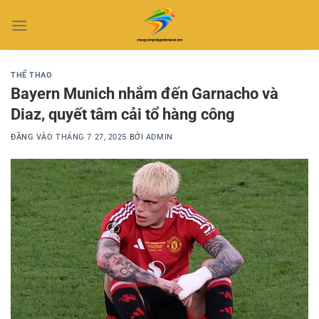
Bỏ
qua
nội
dung
THỂ THAO
Bayern Munich nhắm đến Garnacho và
Diaz, quyết tâm cải tổ hàng công
ĐĂNG VÀO
THÁNG 7 27, 2025
BỞI
ADMIN