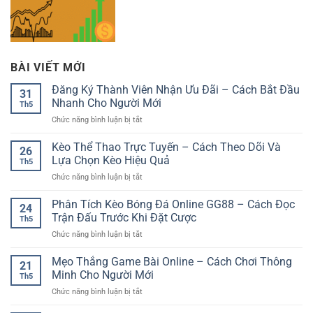
BÀI VIẾT MỚI
Đăng Ký Thành Viên Nhận Ưu Đãi – Cách Bắt Đầu
31
Nhanh Cho Người Mới
Th5
ở
Chức năng bình luận bị tắt
Đăng
Ký
Kèo Thể Thao Trực Tuyến – Cách Theo Dõi Và
26
Thành
Lựa Chọn Kèo Hiệu Quả
Th5
Viên
ở
Chức năng bình luận bị tắt
Nhận
Kèo
Ưu
Thể
Phân Tích Kèo Bóng Đá Online GG88 – Cách Đọc
Đãi
24
Thao
–
Trận Đấu Trước Khi Đặt Cược
Th5
Trực
Cách
ở
Chức năng bình luận bị tắt
Tuyến
Bắt
Phân
–
Đầu
Tích
Mẹo Thắng Game Bài Online – Cách Chơi Thông
Cách
Nhanh
21
Kèo
Theo
Minh Cho Người Mới
Cho
Th5
Bóng
Dõi
Người
ở
Chức năng bình luận bị tắt
Đá
Và
Mới
Mẹo
Online
Lựa