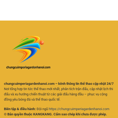
Hoạt
Cược
Nay
Và
Futsal
–
Chọn
Trực
Cách
Kèo
Tuyến
Theo
Hiệu
–
Dõi
Quả
Kinh
Trận
Nghiệm
Đấu
Chọn
Và
Kèo
Phân
Cho
Tích
Người
Kèo
Mới
Online
Hiệu
Quả
chungcuimperiagardenhanoi.com – kênh thông tin thể thao cập nhật 24/7
Nơi tổng hợp tin tức thể thao mới nhất, phân tích trận đấu, cập nhật lịch thi
đấu và xu hướng chiến thuật từ các giải đấu hàng đầu – phục vụ cộng
đồng yêu bóng đá và thể thao quốc tế.
Biên tập & điều hành:
Đội ngũ
https://chungcuimperiagardenhanoi.com
© Bản quyền thuộc KANGKANG. Cấm sao chép khi chưa được phép.