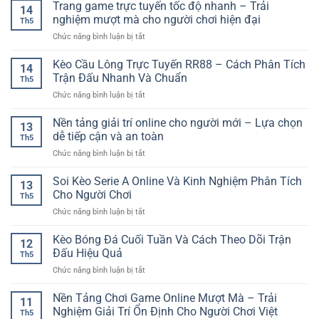
Thắng
Trang game trực tuyến tốc độ nhanh – Trải
GG88
Chọn
14
Game
–
nghiệm mượt mà cho người chơi hiện đại
Kèo
Th5
Bài
Cách
Hiệu
ở
Chức năng bình luận bị tắt
Online
Đọc
Quả
Trang
–
Trận
game
Kèo Cầu Lông Trực Tuyến RR88 – Cách Phân Tích
Cách
Đấu
14
trực
Chơi
Trận Đấu Nhanh Và Chuẩn
Trước
Th5
tuyến
Thông
Khi
ở
Chức năng bình luận bị tắt
tốc
Minh
Đặt
Kèo
độ
Cho
Cược
Cầu
Nền tảng giải trí online cho người mới – Lựa chọn
nhanh
Người
13
Lông
–
dễ tiếp cận và an toàn
Mới
Th5
Trực
Trải
ở
Chức năng bình luận bị tắt
Tuyến
nghiệm
Nền
RR88
mượt
tảng
Soi Kèo Serie A Online Và Kinh Nghiệm Phân Tích
–
mà
13
giải
Cách
Cho Người Chơi
cho
Th5
trí
Phân
người
ở
Chức năng bình luận bị tắt
online
Tích
chơi
Soi
cho
Trận
hiện
Kèo
Kèo Bóng Đá Cuối Tuần Và Cách Theo Dõi Trận
người
Đấu
12
đại
Serie
mới
Đấu Hiệu Quả
Nhanh
Th5
A
–
Và
ở
Chức năng bình luận bị tắt
Online
Lựa
Chuẩn
Kèo
Và
chọn
Bóng
Nền Tảng Chơi Game Online Mượt Mà – Trải
Kinh
dễ
11
Đá
Nghiệm
Nghiệm Giải Trí Ổn Định Cho Người Chơi Việt
tiếp
Th5
Cuối