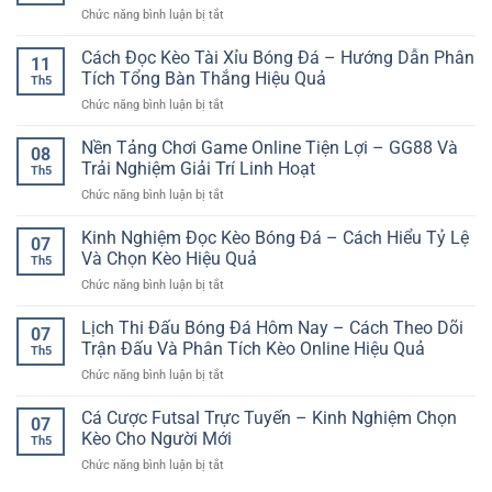
Phân
cận
ở
Chức năng bình luận bị tắt
Tuần
Tích
và
Nền
Và
Cho
an
Tảng
Cách Đọc Kèo Tài Xỉu Bóng Đá – Hướng Dẫn Phân
Cách
Người
11
toàn
Chơi
Theo
Tích Tổng Bàn Thắng Hiệu Quả
Chơi
Th5
Game
Dõi
ở
Chức năng bình luận bị tắt
Online
Trận
Cách
Mượt
Đấu
Đọc
Nền Tảng Chơi Game Online Tiện Lợi – GG88 Và
Mà
Hiệu
08
Kèo
–
Trải Nghiệm Giải Trí Linh Hoạt
Quả
Th5
Tài
Trải
ở
Chức năng bình luận bị tắt
Xỉu
Nghiệm
Nền
Bóng
Giải
Tảng
Kinh Nghiệm Đọc Kèo Bóng Đá – Cách Hiểu Tỷ Lệ
Đá
Trí
07
Chơi
–
Và Chọn Kèo Hiệu Quả
Ổn
Th5
Game
Hướng
Định
ở
Chức năng bình luận bị tắt
Online
Dẫn
Cho
Kinh
Tiện
Phân
Người
Nghiệm
Lịch Thi Đấu Bóng Đá Hôm Nay – Cách Theo Dõi
Lợi
Tích
07
Chơi
Đọc
–
Trận Đấu Và Phân Tích Kèo Online Hiệu Quả
Tổng
Việt
Th5
Kèo
GG88
Bàn
ở
Chức năng bình luận bị tắt
Bóng
Và
Thắng
Lịch
Đá
Trải
Hiệu
Thi
Cá Cược Futsal Trực Tuyến – Kinh Nghiệm Chọn
–
Nghiệm
07
Quả
Đấu
Cách
Kèo Cho Người Mới
Giải
Th5
Bóng
Hiểu
Trí
ở
Chức năng bình luận bị tắt
Đá
Tỷ
Linh
Cá
Hôm
Lệ