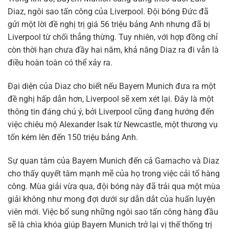
Diaz, ngôi sao tấn công của Liverpool. Đội bóng Đức đã
gửi một lời đề nghị trị giá 56 triệu bảng Anh nhưng đã bị
Liverpool từ chối thẳng thừng. Tuy nhiên, với hợp đồng chỉ
còn thời hạn chưa đầy hai năm, khả năng Diaz ra đi vẫn là
điều hoàn toàn có thể xảy ra.
Đại diện của Diaz cho biết nếu Bayern Munich đưa ra một
đề nghị hấp dẫn hơn, Liverpool sẽ xem xét lại. Đây là một
thông tin đáng chú ý, bởi Liverpool cũng đang hướng đến
việc chiêu mộ Alexander Isak từ Newcastle, một thương vụ
tốn kém lên đến 150 triệu bảng Anh.
Sự quan tâm của Bayern Munich đến cả Garnacho và Diaz
cho thấy quyết tâm mạnh mẽ của họ trong việc cải tổ hàng
công. Mùa giải vừa qua, đội bóng này đã trải qua một mùa
giải không như mong đợi dưới sự dẫn dắt của huấn luyện
viên mới. Việc bổ sung những ngôi sao tấn công hàng đầu
sẽ là chìa khóa giúp Bayern Munich trở lại vị thế thống trị