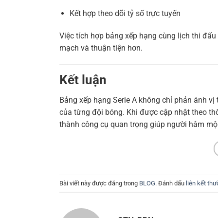
Kết hợp theo dõi tỷ số trực tuyến
Việc tích hợp bảng xếp hạng cùng lịch thi đấu v
mạch và thuận tiện hơn.
Kết luận
Bảng xếp hạng Serie A không chỉ phản ánh vị t
của từng đội bóng. Khi được cập nhật theo thời
thành công cụ quan trọng giúp người hâm mộ t
Bài viết này được đăng trong
BLOG
. Đánh dấu
liên kết thư