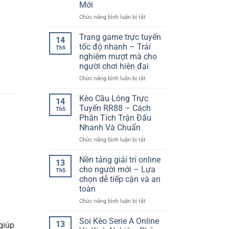
Mới
Kèo
Online
Hiệu
GG88
ở
Chức năng bình luận bị tắt
Quả
–
Mẹo
Cách
Thắng
Trang game trực tuyến
14
Đọc
Game
tốc độ nhanh – Trải
Th5
Trận
Bài
nghiệm mượt mà cho
Đấu
Online
người chơi hiện đại
Trước
–
Khi
Cách
ở
Chức năng bình luận bị tắt
Đặt
Chơi
Trang
Cược
Thông
game
Kèo Cầu Lông Trực
14
Minh
trực
Tuyến RR88 – Cách
Th5
Cho
tuyến
Phân Tích Trận Đấu
Người
tốc
Nhanh Và Chuẩn
Mới
độ
nhanh
ở
Chức năng bình luận bị tắt
–
Kèo
Trải
Cầu
Nền tảng giải trí online
13
nghiệm
Lông
cho người mới – Lựa
Th5
mượt
Trực
chọn dễ tiếp cận và an
mà
Tuyến
toàn
cho
RR88
người
–
ở
Chức năng bình luận bị tắt
chơi
Cách
Nền
hiện
Phân
tảng
Soi Kèo Serie A Online
13
giúp
đại
Tích
giải