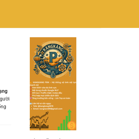
ạng
người
ống