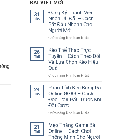
BÀI VIẾT MỚI
Đăng Ký Thành Viên
31
Nhận Ưu Đãi – Cách
Th5
Bắt Đầu Nhanh Cho
Người Mới
ở
Chức năng bình luận bị tắt
Đăng
Ký
Kèo Thể Thao Trực
26
Thành
Tuyến – Cách Theo Dõi
Th5
Viên
Và Lựa Chọn Kèo Hiệu
Nhận
hường
Quả
Ưu
Đãi
ở
Chức năng bình luận bị tắt
–
Kèo
Cách
Thể
Phân Tích Kèo Bóng Đá
24
Bắt
Thao
Online GG88 – Cách
Th5
Đầu
Trực
Đọc Trận Đấu Trước Khi
Nhanh
Tuyến
Đặt Cược
Cho
–
Người
Cách
ở
Chức năng bình luận bị tắt
Mới
Theo
Phân
Dõi
Tích
Mẹo Thắng Game Bài
21
Và
Kèo
Online – Cách Chơi
Th5
Lựa
Bóng
Thông Minh Cho Người
Chọn
Đá