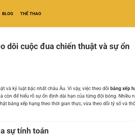
BLOG
THỂ THAO
o dõi cuộc đua chiến thuật và sự ổn
uật và kỷ luật bậc nhất châu Âu. Vì vậy, việc theo dõi
bảng xếp h
à còn để hiểu rõ sự ổn định dài hạn của từng đội bóng. Nhiều 
ật bảng xếp hạng theo thời gian thực, vừa theo dõi tỷ số và th
ủa sự tính toán