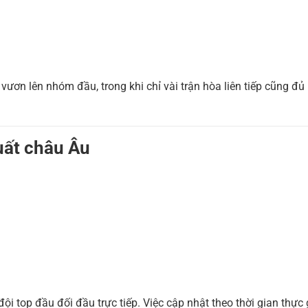
 vươn lên nhóm đầu, trong khi chỉ vài trận hòa liên tiếp cũng đủ
uất châu Âu
i top đầu đối đầu trực tiếp. Việc cập nhật theo thời gian thực 