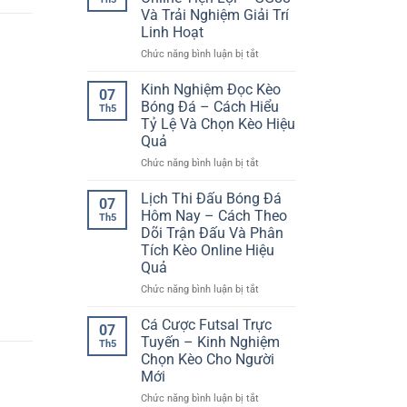
Giải
Tài
Và Trải Nghiệm Giải Trí
Trí
Xỉu
Linh Hoạt
Ổn
Bóng
Định
Đá
ở
Chức năng bình luận bị tắt
Cho
–
Nền
Người
Hướng
Tảng
Kinh Nghiệm Đọc Kèo
07
Chơi
Dẫn
Chơi
Bóng Đá – Cách Hiểu
Th5
Việt
Phân
Game
Tỷ Lệ Và Chọn Kèo Hiệu
Tích
Online
Quả
Tổng
Tiện
Bàn
Lợi
ở
Chức năng bình luận bị tắt
Thắng
–
Kinh
Hiệu
GG88
Nghiệm
Lịch Thi Đấu Bóng Đá
07
Quả
Và
Đọc
Hôm Nay – Cách Theo
Th5
Trải
Kèo
Dõi Trận Đấu Và Phân
Nghiệm
Bóng
Tích Kèo Online Hiệu
Giải
Đá
Quả
Trí
–
Linh
Cách
ở
Chức năng bình luận bị tắt
Hoạt
Hiểu
Lịch
Tỷ
Thi
Cá Cược Futsal Trực
07
Lệ
Đấu
Tuyến – Kinh Nghiệm
Th5
Và
Bóng
Chọn Kèo Cho Người
Chọn
Đá
Mới
Kèo
Hôm
Hiệu
Nay
ở
Chức năng bình luận bị tắt