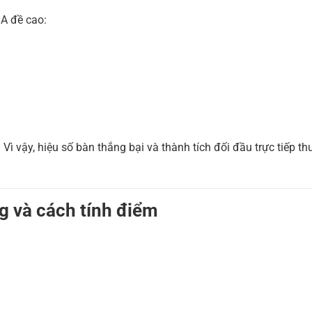
 A đề cao:
. Vì vậy, hiệu số bàn thắng bại và thành tích đối đầu trực tiếp t
g và cách tính điểm