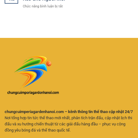
Bóng
Hiểu
Trí
ở
Chức năng bình luận bị tắt
Đá
Tỷ
Linh
Cá
Hôm
Lệ
Hoạt
Cược
Nay
Và
Futsal
–
Chọn
Trực
Cách
Kèo
Tuyến
Theo
Hiệu
–
Dõi
Quả
Kinh
Trận
Nghiệm
Đấu
Chọn
Và
Kèo
Phân
Cho
Tích
Người
Kèo
Mới
Online
Hiệu
Quả
chungcuimperiagardenhanoi.com – kênh thông tin thể thao cập nhật 24/7
Nơi tổng hợp tin tức thể thao mới nhất, phân tích trận đấu, cập nhật lịch thi
đấu và xu hướng chiến thuật từ các giải đấu hàng đầu – phục vụ cộng
đồng yêu bóng đá và thể thao quốc tế.