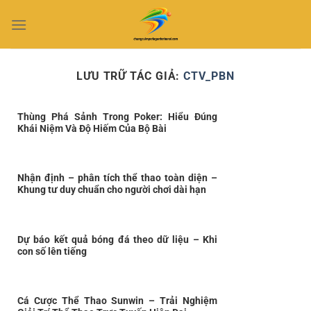
Bỏ
qua
nội
dung
LƯU TRỮ TÁC GIẢ:
CTV_PBN
Thùng Phá Sảnh Trong Poker: Hiểu Đúng
Khái Niệm Và Độ Hiếm Của Bộ Bài
Nhận định – phân tích thể thao toàn diện –
Khung tư duy chuẩn cho người chơi dài hạn
Dự báo kết quả bóng đá theo dữ liệu – Khi
con số lên tiếng
Cá Cược Thể Thao Sunwin – Trải Nghiệm