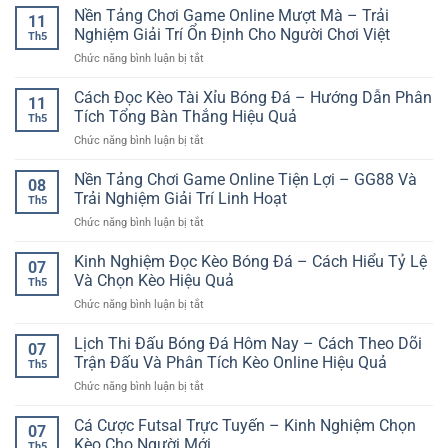
Bóng
Nền Tảng Chơi Game Online Mượt Mà – Trải
Kinh
dễ
11
Đá
Nghiệm
Nghiệm Giải Trí Ổn Định Cho Người Chơi Việt
tiếp
Th5
Cuối
Phân
cận
ở
Chức năng bình luận bị tắt
Tuần
Tích
và
Nền
Và
Cho
an
Tảng
Cách Đọc Kèo Tài Xỉu Bóng Đá – Hướng Dẫn Phân
Cách
Người
11
toàn
Chơi
Theo
Tích Tổng Bàn Thắng Hiệu Quả
Chơi
Th5
Game
Dõi
ở
Chức năng bình luận bị tắt
Online
Trận
Cách
Mượt
Đấu
Đọc
Nền Tảng Chơi Game Online Tiện Lợi – GG88 Và
Mà
Hiệu
08
Kèo
–
Trải Nghiệm Giải Trí Linh Hoạt
Quả
Th5
Tài
Trải
ở
Chức năng bình luận bị tắt
Xỉu
Nghiệm
Nền
Bóng
Giải
Tảng
Kinh Nghiệm Đọc Kèo Bóng Đá – Cách Hiểu Tỷ Lệ
Đá
Trí
07
Chơi
–
Và Chọn Kèo Hiệu Quả
Ổn
Th5
Game
Hướng
Định
ở
Chức năng bình luận bị tắt
Online
Dẫn
Cho
Kinh
Tiện
Phân
Người
Nghiệm
Lịch Thi Đấu Bóng Đá Hôm Nay – Cách Theo Dõi
Lợi
Tích
07
Chơi
Đọc
–
Trận Đấu Và Phân Tích Kèo Online Hiệu Quả
Tổng
Việt
Th5
Kèo
GG88
Bàn
ở
Chức năng bình luận bị tắt
Bóng
Và
Thắng
Lịch
Đá
Trải
Hiệu
Thi
Cá Cược Futsal Trực Tuyến – Kinh Nghiệm Chọn
–
Nghiệm
07
Quả
Đấu
Cách
Kèo Cho Người Mới
Giải
Th5