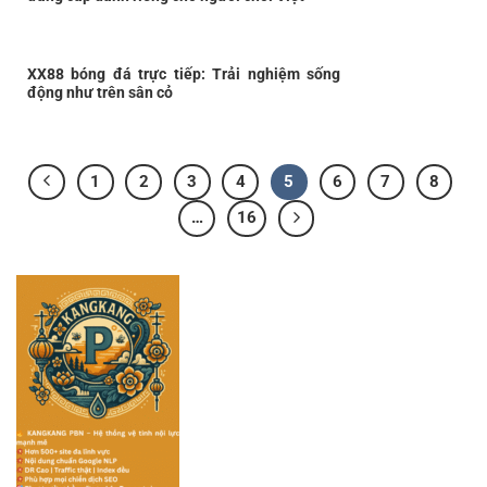
XX88 bóng đá trực tiếp: Trải nghiệm sống
động như trên sân cỏ
1
2
3
4
5
6
7
8
…
16