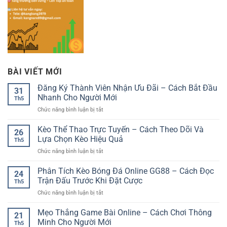
BÀI VIẾT MỚI
Đăng Ký Thành Viên Nhận Ưu Đãi – Cách Bắt Đầu
31
Nhanh Cho Người Mới
Th5
ở
Chức năng bình luận bị tắt
Đăng
Ký
Kèo Thể Thao Trực Tuyến – Cách Theo Dõi Và
26
Thành
Lựa Chọn Kèo Hiệu Quả
Th5
Viên
ở
Chức năng bình luận bị tắt
Nhận
Kèo
Ưu
Thể
Phân Tích Kèo Bóng Đá Online GG88 – Cách Đọc
Đãi
24
Thao
–
Trận Đấu Trước Khi Đặt Cược
Th5
Trực
Cách
ở
Chức năng bình luận bị tắt
Tuyến
Bắt
Phân
–
Đầu
Tích
Mẹo Thắng Game Bài Online – Cách Chơi Thông
Cách
Nhanh
21
Kèo
Theo
Minh Cho Người Mới
Cho
Th5
Bóng