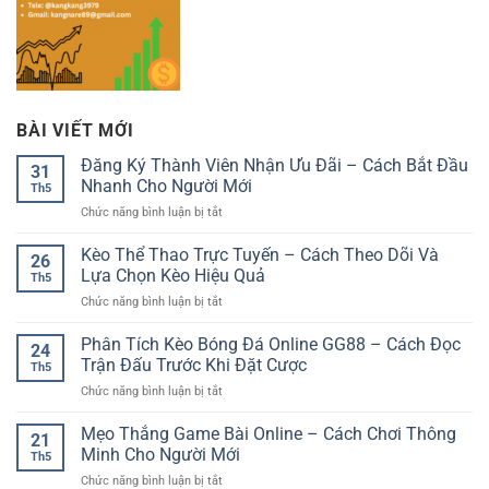
BÀI VIẾT MỚI
Đăng Ký Thành Viên Nhận Ưu Đãi – Cách Bắt Đầu
31
Nhanh Cho Người Mới
Th5
ở
Chức năng bình luận bị tắt
Đăng
Ký
Kèo Thể Thao Trực Tuyến – Cách Theo Dõi Và
26
Thành
Lựa Chọn Kèo Hiệu Quả
Th5
Viên
ở
Chức năng bình luận bị tắt
Nhận
Kèo
Ưu
Thể
Phân Tích Kèo Bóng Đá Online GG88 – Cách Đọc
Đãi
24
Thao
–
Trận Đấu Trước Khi Đặt Cược
Th5
Trực
Cách
ở
Chức năng bình luận bị tắt
Tuyến
Bắt
Phân
–
Đầu
Tích
Mẹo Thắng Game Bài Online – Cách Chơi Thông
Cách
Nhanh
21
Kèo
Theo
Minh Cho Người Mới
Cho
Th5
Bóng
Dõi
Người
ở
Chức năng bình luận bị tắt
Đá
Và