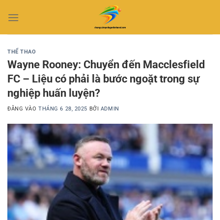
Bỏ
qua
nội
dung
THỂ THAO
Wayne Rooney: Chuyển đến Macclesfield
FC – Liệu có phải là bước ngoặt trong sự
nghiệp huấn luyện?
ĐĂNG VÀO
THÁNG 6 28, 2025
BỞI
ADMIN