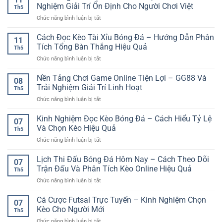
Đá
Nghiệm
Nghiệm Giải Trí Ổn Định Cho Người Chơi Việt
tiếp
Th5
Cuối
Phân
cận
ở
Chức năng bình luận bị tắt
Tuần
Tích
và
Nền
Và
Cho
an
Tảng
Cách Đọc Kèo Tài Xỉu Bóng Đá – Hướng Dẫn Phân
Cách
Người
11
toàn
Chơi
Theo
Tích Tổng Bàn Thắng Hiệu Quả
Chơi
Th5
Game
Dõi
ở
Chức năng bình luận bị tắt
Online
Trận
Cách
Mượt
Đấu
Đọc
Nền Tảng Chơi Game Online Tiện Lợi – GG88 Và
Mà
Hiệu
08
Kèo
–
Trải Nghiệm Giải Trí Linh Hoạt
Quả
Th5
Tài
Trải
ở
Chức năng bình luận bị tắt
Xỉu
Nghiệm
Nền
Bóng
Giải
Tảng
Kinh Nghiệm Đọc Kèo Bóng Đá – Cách Hiểu Tỷ Lệ
Đá
Trí
07
Chơi
–
Và Chọn Kèo Hiệu Quả
Ổn
Th5
Game
Hướng
Định
ở
Chức năng bình luận bị tắt
Online
Dẫn
Cho
Kinh
Tiện
Phân
Người
Nghiệm
Lịch Thi Đấu Bóng Đá Hôm Nay – Cách Theo Dõi
Lợi
Tích
07
Chơi
Đọc
–
Trận Đấu Và Phân Tích Kèo Online Hiệu Quả
Tổng
Việt
Th5
Kèo
GG88
Bàn
ở
Chức năng bình luận bị tắt
Bóng
Và
Thắng
Lịch
Đá
Trải
Hiệu
Thi
Cá Cược Futsal Trực Tuyến – Kinh Nghiệm Chọn
–
Nghiệm
07
Quả
Đấu
Cách
Kèo Cho Người Mới
Giải
Th5
Bóng
Hiểu
Trí
ở
Chức năng bình luận bị tắt