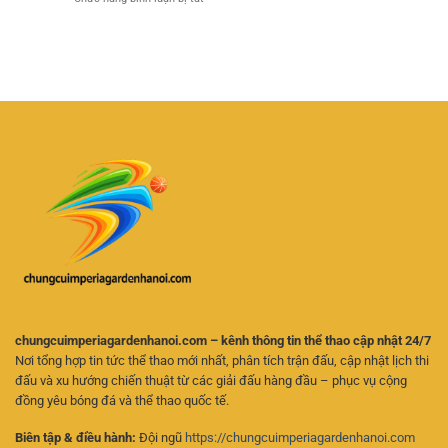
Đá
Tỷ
Linh
Cá
Hôm
Lệ
Hoạt
Cược
Nay
Và
Futsal
–
Chọn
Trực
Cách
Kèo
Tuyến
Theo
Hiệu
–
Dõi
Quả
Kinh
Trận
Nghiệm
Đấu
Chọn
Và
Kèo
Phân
Cho
Tích
Người
Kèo
Mới
Online
Hiệu
Quả
chungcuimperiagardenhanoi.com – kênh thông tin thể thao cập nhật 24/7
Nơi tổng hợp tin tức thể thao mới nhất, phân tích trận đấu, cập nhật lịch thi
đấu và xu hướng chiến thuật từ các giải đấu hàng đầu – phục vụ cộng
đồng yêu bóng đá và thể thao quốc tế.
Biên tập & điều hành:
Đội ngũ
https://chungcuimperiagardenhanoi.com