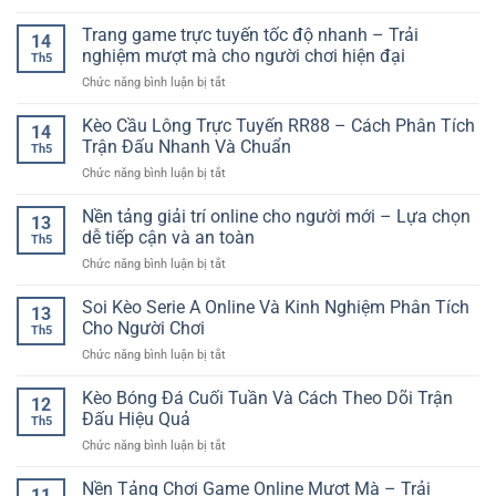
Mới
Mẹo
Online
Lựa
Thắng
Trang game trực tuyến tốc độ nhanh – Trải
GG88
Chọn
14
Game
–
nghiệm mượt mà cho người chơi hiện đại
Kèo
Th5
Bài
Cách
Hiệu
ở
Chức năng bình luận bị tắt
Online
Đọc
Quả
Trang
–
Trận
game
Kèo Cầu Lông Trực Tuyến RR88 – Cách Phân Tích
Cách
Đấu
14
trực
Chơi
Trận Đấu Nhanh Và Chuẩn
Trước
Th5
tuyến
Thông
Khi
ở
Chức năng bình luận bị tắt
tốc
Minh
Đặt
Kèo
độ
Cho
Cược
Cầu
Nền tảng giải trí online cho người mới – Lựa chọn
nhanh
Người
13
Lông
–
dễ tiếp cận và an toàn
Mới
Th5
Trực
Trải
ở
Chức năng bình luận bị tắt
Tuyến
nghiệm
Nền
RR88
mượt
tảng
Soi Kèo Serie A Online Và Kinh Nghiệm Phân Tích
–
mà
13
giải
Cách
Cho Người Chơi
cho
Th5
trí
Phân
người
ở
Chức năng bình luận bị tắt
online
Tích
chơi
Soi
cho
Trận
hiện
Kèo
Kèo Bóng Đá Cuối Tuần Và Cách Theo Dõi Trận
người
Đấu
12
đại
Serie
mới
Đấu Hiệu Quả
Nhanh
Th5
A
–
Và
ở
Chức năng bình luận bị tắt
Online
Lựa
Chuẩn
Kèo
Và
chọn
Bóng
Nền Tảng Chơi Game Online Mượt Mà – Trải
Kinh
dễ
11