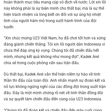
hoàn thành mục tiêu mang cúp vô địch về nước. Lời xin lỗi
này không phải là sự biện minh cho thất bại, mà là sự thể
hiện trách nhiệm và lòng biết ơn đối với sự ủng hộ nhiệt
tình của người hâm mộ trong suốt hành trình của đội
tuyển.
“Xin chúc mừng U23 Việt Nam, họ đã chơi tốt hơn và xứng
đáng giành chiến thắng. Tôi xin lỗi người dân Indonesia vì
chưa thể đáp ứng kỳ vọng. Chúng tôi đã chiến đấu hết
mình, nhưng kết quả không như mong đợi”, Kadek Arel
chia sẻ trong cuộc phỏng vấn sau trận đấu.
Dù thất bại, Kadek Arel vẫn thể hiện niềm tự hào về tinh
thần thi đấu của toàn đội. Anh nhấn mạnh sự đoàn kết và
nỗ lực không ngừng nghỉ của các đồng đội trong suốt trận
đấu. Đây là một minh chứng rõ nét về tinh thần đồng đội
và sự quyết tâm chiến đấu đến cùng của U23 Indonesia.
“Chúng tôi đã đoàn kết và chiến đấu đến giây cuối cùng.