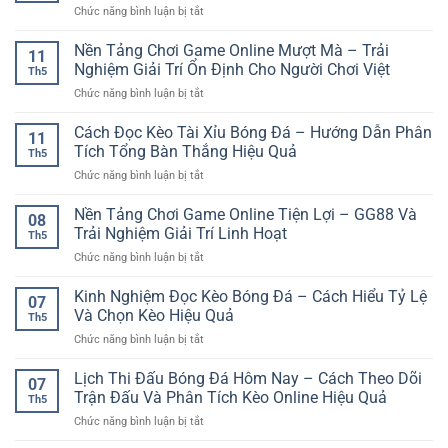
Và
ở
Chức năng bình luận bị tắt
Online
Lựa
Chuẩn
Kèo
Và
chọn
Bóng
Nền Tảng Chơi Game Online Mượt Mà – Trải
Kinh
dễ
11
Đá
Nghiệm
Nghiệm Giải Trí Ổn Định Cho Người Chơi Việt
tiếp
Th5
Cuối
Phân
cận
ở
Chức năng bình luận bị tắt
Tuần
Tích
và
Nền
Và
Cho
an
Tảng
Cách Đọc Kèo Tài Xỉu Bóng Đá – Hướng Dẫn Phân
Cách
Người
11
toàn
Chơi
Theo
Tích Tổng Bàn Thắng Hiệu Quả
Chơi
Th5
Game
Dõi
ở
Chức năng bình luận bị tắt
Online
Trận
Cách
Mượt
Đấu
Đọc
Nền Tảng Chơi Game Online Tiện Lợi – GG88 Và
Mà
Hiệu
08
Kèo
–
Trải Nghiệm Giải Trí Linh Hoạt
Quả
Th5
Tài
Trải
ở
Chức năng bình luận bị tắt
Xỉu
Nghiệm
Nền
Bóng
Giải
Tảng
Kinh Nghiệm Đọc Kèo Bóng Đá – Cách Hiểu Tỷ Lệ
Đá
Trí
07
Chơi
–
Và Chọn Kèo Hiệu Quả
Ổn
Th5
Game
Hướng
Định
ở
Chức năng bình luận bị tắt
Online
Dẫn
Cho
Kinh
Tiện
Phân
Người
Nghiệm
Lịch Thi Đấu Bóng Đá Hôm Nay – Cách Theo Dõi
Lợi
Tích
07
Chơi
Đọc
–
Trận Đấu Và Phân Tích Kèo Online Hiệu Quả
Tổng
Việt
Th5
Kèo
GG88
Bàn
ở
Chức năng bình luận bị tắt
Bóng
Và
Thắng
Lịch
Đá
Trải
Hiệu