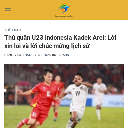
Bỏ
qua
nội
dung
THỂ THAO
Thủ quân U23 Indonesia Kadek Arel: Lời
xin lỗi và lời chúc mừng lịch sử
ĐĂNG VÀO
THÁNG 7 30, 2025
BỞI
ADMIN