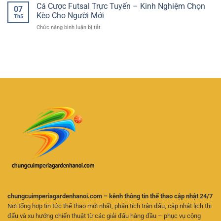
Thi
Cá Cược Futsal Trực Tuyến – Kinh Nghiệm Chọn
–
Nghiệm
07
Quả
Đấu
Cách
Kèo Cho Người Mới
Giải
Th5
Bóng
Hiểu
Trí
ở
Chức năng bình luận bị tắt
Đá
Tỷ
Linh
Cá
Hôm
Lệ
Hoạt
Cược
Nay
Và
Futsal
–
Chọn
Trực
Cách
Kèo
Tuyến
Theo
Hiệu
–
Dõi
Quả
Kinh
Trận
Nghiệm
Đấu
Chọn
Và
Kèo
Phân
Cho
Tích
Người
Kèo
Mới
Online
Hiệu
Quả
chungcuimperiagardenhanoi.com – kênh thông tin thể thao cập nhật 24/7
Nơi tổng hợp tin tức thể thao mới nhất, phân tích trận đấu, cập nhật lịch thi
đấu và xu hướng chiến thuật từ các giải đấu hàng đầu – phục vụ cộng