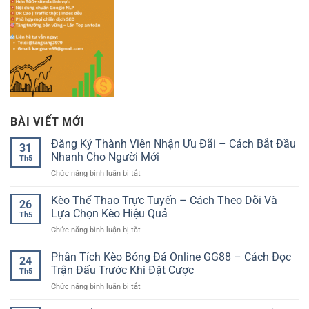
BÀI VIẾT MỚI
Đăng Ký Thành Viên Nhận Ưu Đãi – Cách Bắt Đầu
31
Nhanh Cho Người Mới
Th5
ở
Chức năng bình luận bị tắt
Đăng
Ký
Kèo Thể Thao Trực Tuyến – Cách Theo Dõi Và
26
Thành
Lựa Chọn Kèo Hiệu Quả
Th5
Viên
ở
Chức năng bình luận bị tắt
Nhận
Kèo
Ưu
Thể
Phân Tích Kèo Bóng Đá Online GG88 – Cách Đọc
Đãi
24
Thao
–
Trận Đấu Trước Khi Đặt Cược
Th5
Trực
Cách
ở
Chức năng bình luận bị tắt
Tuyến
Bắt
Phân
–
Đầu