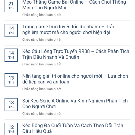
Tích
Mẹo Thắng Game Bài Online – Cách Chơi Thông
Cách
Nhanh
21
Kèo
Theo
Minh Cho Người Mới
Cho
Th5
Bóng
Dõi
Người
ở
Chức năng bình luận bị tắt
Đá
Và
Mới
Mẹo
Online
Lựa
Thắng
Trang game trực tuyến tốc độ nhanh – Trải
GG88
Chọn
14
Game
–
nghiệm mượt mà cho người chơi hiện đại
Kèo
Th5
Bài
Cách
Hiệu
ở
Chức năng bình luận bị tắt
Online
Đọc
Quả
Trang
–
Trận
game
Kèo Cầu Lông Trực Tuyến RR88 – Cách Phân Tích
Cách
Đấu
14
trực
Chơi
Trận Đấu Nhanh Và Chuẩn
Trước
Th5
tuyến
Thông
Khi
ở
Chức năng bình luận bị tắt
tốc
Minh
Đặt
Kèo
độ
Cho
Cược
Cầu
Nền tảng giải trí online cho người mới – Lựa chọn
nhanh
Người
13
Lông
–
dễ tiếp cận và an toàn
Mới
Th5
Trực
Trải
ở
Chức năng bình luận bị tắt
Tuyến
nghiệm
Nền
RR88
mượt
tảng
Soi Kèo Serie A Online Và Kinh Nghiệm Phân Tích
–
mà
13
giải
Cách
Cho Người Chơi
cho
Th5
trí
Phân
người
ở
Chức năng bình luận bị tắt
online
Tích
chơi
Soi
cho
Trận
hiện
Kèo
Kèo Bóng Đá Cuối Tuần Và Cách Theo Dõi Trận
người
Đấu
12
đại
Serie
mới
Đấu Hiệu Quả
Nhanh
Th5
A
–