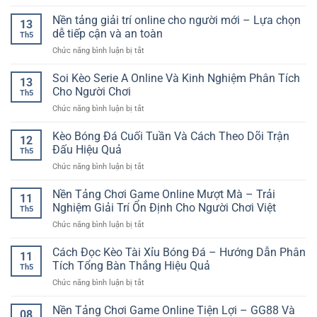
Kèo
độ
Cho
Cược
Cầu
Nền tảng giải trí online cho người mới – Lựa chọn
nhanh
Người
13
Lông
–
dễ tiếp cận và an toàn
Mới
Th5
Trực
Trải
ở
Chức năng bình luận bị tắt
Tuyến
nghiệm
Nền
RR88
mượt
tảng
Soi Kèo Serie A Online Và Kinh Nghiệm Phân Tích
–
mà
13
giải
Cách
Cho Người Chơi
cho
Th5
trí
Phân
người
ở
Chức năng bình luận bị tắt
online
Tích
chơi
Soi
cho
Trận
hiện
Kèo
Kèo Bóng Đá Cuối Tuần Và Cách Theo Dõi Trận
người
Đấu
12
đại
Serie
mới
Đấu Hiệu Quả
Nhanh
Th5
A
–
Và
ở
Chức năng bình luận bị tắt
Online
Lựa
Chuẩn
Kèo
Và
chọn
Bóng
Nền Tảng Chơi Game Online Mượt Mà – Trải
Kinh
dễ
11
Đá
Nghiệm
Nghiệm Giải Trí Ổn Định Cho Người Chơi Việt
tiếp
Th5
Cuối
Phân
cận
ở
Chức năng bình luận bị tắt
Tuần
Tích
và
Nền
Và
Cho
an
Tảng
Cách Đọc Kèo Tài Xỉu Bóng Đá – Hướng Dẫn Phân
Cách
Người
11
toàn
Chơi
Theo
Tích Tổng Bàn Thắng Hiệu Quả
Chơi
Th5
Game
Dõi
ở
Chức năng bình luận bị tắt
Online
Trận
Cách
Mượt
Đấu
Đọc
Nền Tảng Chơi Game Online Tiện Lợi – GG88 Và
Mà
Hiệu
08