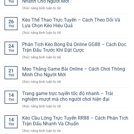
Nhanh Cho Người Mới
Th5
ở
Chức năng bình luận bị tắt
Đăng
Ký
Kèo Thể Thao Trực Tuyến – Cách Theo Dõi Và
26
Thành
Lựa Chọn Kèo Hiệu Quả
Th5
Viên
ở
Chức năng bình luận bị tắt
Nhận
Kèo
Ưu
Thể
Phân Tích Kèo Bóng Đá Online GG88 – Cách Đọc
Đãi
24
Thao
–
Trận Đấu Trước Khi Đặt Cược
Th5
Trực
Cách
ở
Chức năng bình luận bị tắt
Tuyến
Bắt
Phân
–
Đầu
Tích
Mẹo Thắng Game Bài Online – Cách Chơi Thông
Cách
Nhanh
21
Kèo
Theo
Minh Cho Người Mới
Cho
Th5
Bóng
Dõi
Người
ở
Chức năng bình luận bị tắt
Đá
Và
Mới
Mẹo
Online
Lựa
Thắng
Trang game trực tuyến tốc độ nhanh – Trải
GG88
Chọn
14
Game
–
nghiệm mượt mà cho người chơi hiện đại
Kèo
Th5
Bài
Cách
Hiệu
ở
Chức năng bình luận bị tắt
Online
Đọc
Quả
Trang
–
Trận
game
Kèo Cầu Lông Trực Tuyến RR88 – Cách Phân Tích
Cách
Đấu
14
trực
Chơi
Trận Đấu Nhanh Và Chuẩn
Trước
Th5
tuyến
Thông
Khi
ở
Chức năng bình luận bị tắt
tốc
Minh
Đặt