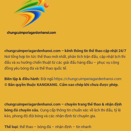
Kèo
Phân
Cho
Tích
Người
Kèo
Mới
Online
Hiệu
Quả
chungcuimperiagardenhanoi.com – kênh thông tin thể thao cập nhật 24/7
Nơi tổng hợp tin tức thể thao mới nhất, phân tích trận đấu, cập nhật lịch thi
đấu và xu hướng chiến thuật từ các giải đấu hàng đầu – phục vụ cộng
đồng yêu bóng đá và thể thao quốc tế.
Biên tập & điều hành:
Đội ngũ
https://chungcuimperiagardenhanoi.com
© Bản quyền thuộc KANGKANG. Cấm sao chép khi chưa được phép.
chungcuimperiagardenhanoi.com – chuyên trang thể thao & nhận định
bóng đá chuyên sâu.
Cung cấp thông tin chuẩn xác về lịch thi đấu, tỷ lệ
kèo, phong độ đội bóng và các nhận định từ chuyên gia.
Thể loại:
thể thao – bóng đá – nhận định – tin nhanh