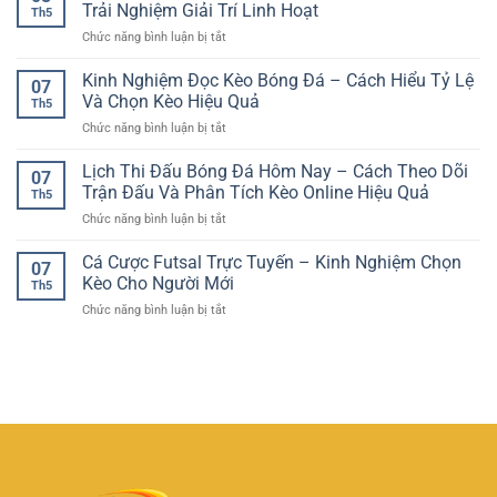
Kèo
–
Trải Nghiệm Giải Trí Linh Hoạt
Quả
Th5
Tài
Trải
ở
Chức năng bình luận bị tắt
Xỉu
Nghiệm
Nền
Bóng
Giải
Tảng
Kinh Nghiệm Đọc Kèo Bóng Đá – Cách Hiểu Tỷ Lệ
Đá
Trí
07
Chơi
–
Và Chọn Kèo Hiệu Quả
Ổn
Th5
Game
Hướng
Định
ở
Chức năng bình luận bị tắt
Online
Dẫn
Cho
Kinh
Tiện
Phân
Người
Nghiệm
Lịch Thi Đấu Bóng Đá Hôm Nay – Cách Theo Dõi
Lợi
Tích
07
Chơi
Đọc
–
Trận Đấu Và Phân Tích Kèo Online Hiệu Quả
Tổng
Việt
Th5
Kèo
GG88
Bàn
ở
Chức năng bình luận bị tắt
Bóng
Và
Thắng
Lịch
Đá
Trải
Hiệu
Thi
Cá Cược Futsal Trực Tuyến – Kinh Nghiệm Chọn
–
Nghiệm
07
Quả
Đấu
Cách
Kèo Cho Người Mới
Giải
Th5
Bóng
Hiểu
Trí
ở
Chức năng bình luận bị tắt
Đá
Tỷ
Linh
Cá
Hôm
Lệ
Hoạt
Cược
Nay
Và
Futsal
–
Chọn
Trực
Cách
Kèo
Tuyến
Theo
Hiệu
–
Dõi
Quả
Kinh
Trận
Nghiệm
Đấu
Chọn
Và