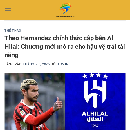
Bỏ
qua
nội
dung
THỂ THAO
Theo Hernandez chính thức cập bến Al
Hilal: Chương mới mở ra cho hậu vệ trái tài
năng
ĐĂNG VÀO
THÁNG 7 8, 2025
BỞI
ADMIN