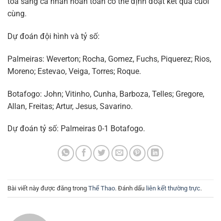
tỏa sáng cá nhân hoàn toàn có thể định đoạt kết quả cuối
cùng.
Dự đoán đội hình và tỷ số:
Palmeiras: Weverton; Rocha, Gomez, Fuchs, Piquerez; Rios,
Moreno; Estevao, Veiga, Torres; Roque.
Botafogo: John; Vitinho, Cunha, Barboza, Telles; Gregore,
Allan, Freitas; Artur, Jesus, Savarino.
Dự đoán tỷ số: Palmeiras 0-1 Botafogo.
Bài viết này được đăng trong
Thể Thao
. Đánh dấu
liên kết thường trực
.