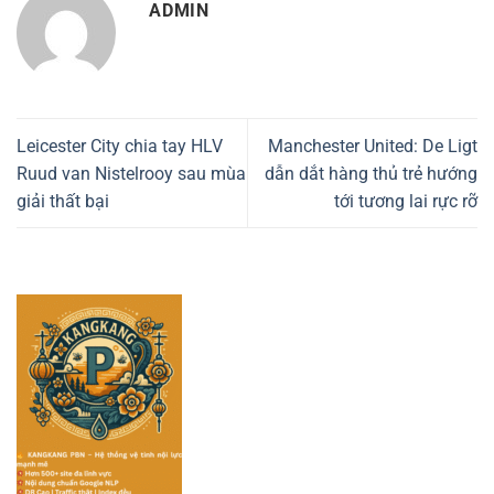
ADMIN
Leicester City chia tay HLV
Manchester United: De Ligt
Ruud van Nistelrooy sau mùa
dẫn dắt hàng thủ trẻ hướng
giải thất bại
tới tương lai rực rỡ