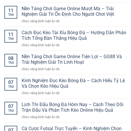
Kèo
Và
chọn
Bóng
Nền Tảng Chơi Game Online Mượt Mà – Trải
Kinh
dễ
11
Đá
Nghiệm
Nghiệm Giải Trí Ổn Định Cho Người Chơi Việt
tiếp
Th5
Cuối
Phân
cận
ở
Chức năng bình luận bị tắt
Tuần
Tích
và
Nền
Và
Cho
an
Tảng
Cách Đọc Kèo Tài Xỉu Bóng Đá – Hướng Dẫn Phân
Cách
Người
11
toàn
Chơi
Theo
Tích Tổng Bàn Thắng Hiệu Quả
Chơi
Th5
Game
Dõi
ở
Chức năng bình luận bị tắt
Online
Trận
Cách
Mượt
Đấu
Đọc
Nền Tảng Chơi Game Online Tiện Lợi – GG88 Và
Mà
Hiệu
08
Kèo
–
Trải Nghiệm Giải Trí Linh Hoạt
Quả
Th5
Tài
Trải
ở
Chức năng bình luận bị tắt
Xỉu
Nghiệm
Nền
Bóng
Giải
Tảng
Kinh Nghiệm Đọc Kèo Bóng Đá – Cách Hiểu Tỷ Lệ
Đá
Trí
07
Chơi
–
Và Chọn Kèo Hiệu Quả
Ổn
Th5
Game
Hướng
Định
ở
Chức năng bình luận bị tắt
Online
Dẫn
Cho
Kinh
Tiện
Phân
Người
Nghiệm
Lịch Thi Đấu Bóng Đá Hôm Nay – Cách Theo Dõi
Lợi
Tích
07
Chơi
Đọc
–
Trận Đấu Và Phân Tích Kèo Online Hiệu Quả
Tổng
Việt
Th5
Kèo
GG88
Bàn
ở
Chức năng bình luận bị tắt
Bóng
Và
Thắng
Lịch
Đá
Trải
Hiệu
Thi
Cá Cược Futsal Trực Tuyến – Kinh Nghiệm Chọn
–
Nghiệm
07
Quả