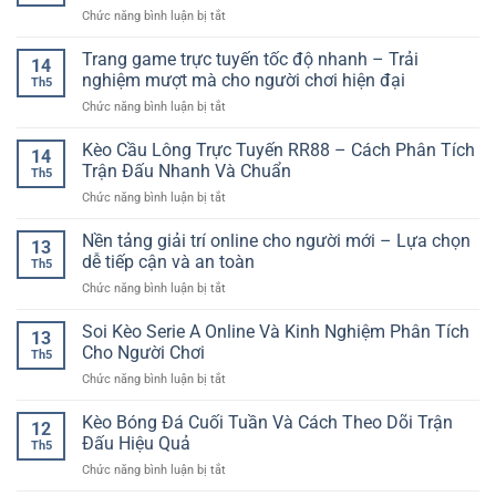
Dõi
Người
ở
Chức năng bình luận bị tắt
Đá
Và
Mới
Mẹo
Online
Lựa
Thắng
Trang game trực tuyến tốc độ nhanh – Trải
GG88
Chọn
14
Game
–
nghiệm mượt mà cho người chơi hiện đại
Kèo
Th5
Bài
Cách
Hiệu
ở
Chức năng bình luận bị tắt
Online
Đọc
Quả
Trang
–
Trận
game
Kèo Cầu Lông Trực Tuyến RR88 – Cách Phân Tích
Cách
Đấu
14
trực
Chơi
Trận Đấu Nhanh Và Chuẩn
Trước
Th5
tuyến
Thông
Khi
ở
Chức năng bình luận bị tắt
tốc
Minh
Đặt
Kèo
độ
Cho
Cược
Cầu
Nền tảng giải trí online cho người mới – Lựa chọn
nhanh
Người
13
Lông
–
dễ tiếp cận và an toàn
Mới
Th5
Trực
Trải
ở
Chức năng bình luận bị tắt
Tuyến
nghiệm
Nền
RR88
mượt
tảng
Soi Kèo Serie A Online Và Kinh Nghiệm Phân Tích
–
mà
13
giải
Cách
Cho Người Chơi
cho
Th5
trí
Phân
người
ở
Chức năng bình luận bị tắt
online
Tích
chơi
Soi
cho
Trận
hiện
Kèo
Kèo Bóng Đá Cuối Tuần Và Cách Theo Dõi Trận
người
Đấu
12
đại
Serie
mới
Đấu Hiệu Quả
Nhanh
Th5
A
–
Và
ở
Chức năng bình luận bị tắt
Online
Lựa
Chuẩn
Kèo
Và
chọn