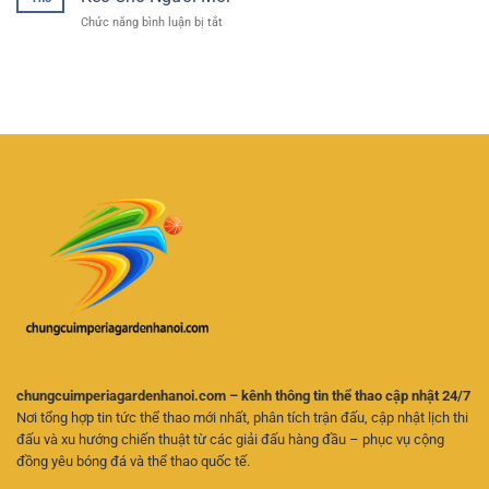
Bóng
Hiểu
Trí
ở
Chức năng bình luận bị tắt
Đá
Tỷ
Linh
Cá
Hôm
Lệ
Hoạt
Cược
Nay
Và
Futsal
–
Chọn
Trực
Cách
Kèo
Tuyến
Theo
Hiệu
–
Dõi
Quả
Kinh
Trận
Nghiệm
Đấu
Chọn
Và
Kèo
Phân
Cho
Tích
Người
Kèo
Mới
Online
Hiệu
Quả
chungcuimperiagardenhanoi.com – kênh thông tin thể thao cập nhật 24/7
Nơi tổng hợp tin tức thể thao mới nhất, phân tích trận đấu, cập nhật lịch thi
đấu và xu hướng chiến thuật từ các giải đấu hàng đầu – phục vụ cộng
đồng yêu bóng đá và thể thao quốc tế.