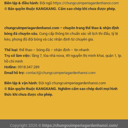
Biên tập & điều hành:
Đội ngũ
https://chungcuimperiagardenhanoi.com
© Bản quyền thuộc KANGKANG. Cấm sao chép khi chưa được phép.
chungcuimperiagardenhanoi.com – chuyên trang thể thao & nhận định
bóng đá chuyên sâu.
Cung cấp thông tin chuẩn xác về lịch thi đấu, tỷ lệ
kèo, phong độ đội bóng và các nhận định từ chuyên gia.
Thể loại:
thể thao – bóng đá – nhận định – tin nhanh
Trụ sở làm việc:
tầng 7, tòa nhà nova, 49 nguyễn thị minh khai, quận 1, tp.
hồ chí minh
Hotline:
0918.347.289
Email hỗ trợ:
contact@chungcuimperiagardenhanoi.com
Biên tập & vận hành:
Đội ngũ chungcuimperiagardenhanoi.com
© Bản quyền thuộc KANGKANG. Nghiêm cấm sao chép dưới mọi hình
thức khi chưa được cho phép.
Copyright 2026 ©
https://chungcuimperiagardenhanoi.com/