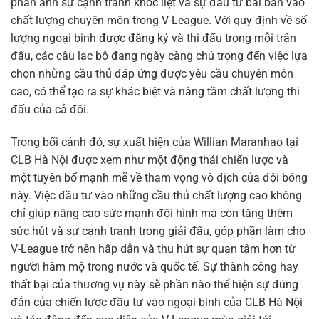
phản ánh sự cạnh tranh khốc liệt và sự đầu tư bài bản vào
chất lượng chuyên môn trong V-League. Với quy định về số
lượng ngoại binh được đăng ký và thi đấu trong mỗi trận
đấu, các câu lạc bộ đang ngày càng chú trọng đến việc lựa
chọn những cầu thủ đáp ứng được yêu cầu chuyên môn
cao, có thể tạo ra sự khác biệt và nâng tầm chất lượng thi
đấu của cả đội.
Trong bối cảnh đó, sự xuất hiện của Willian Maranhao tại
CLB Hà Nội được xem như một động thái chiến lược và
một tuyên bố mạnh mẽ về tham vọng vô địch của đội bóng
này. Việc đầu tư vào những cầu thủ chất lượng cao không
chỉ giúp nâng cao sức mạnh đội hình mà còn tăng thêm
sức hút và sự cạnh tranh trong giải đấu, góp phần làm cho
V-League trở nên hấp dẫn và thu hút sự quan tâm hơn từ
người hâm mộ trong nước và quốc tế. Sự thành công hay
thất bại của thương vụ này sẽ phần nào thể hiện sự đúng
đắn của chiến lược đầu tư vào ngoại binh của CLB Hà Nội