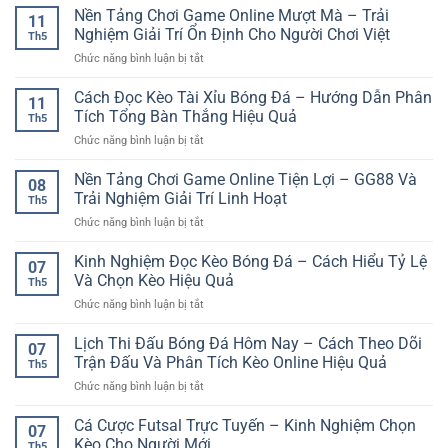
Bóng
Nền Tảng Chơi Game Online Mượt Mà – Trải
Kinh
dễ
11
Đá
Nghiệm
Nghiệm Giải Trí Ổn Định Cho Người Chơi Việt
tiếp
Th5
Cuối
Phân
cận
ở
Chức năng bình luận bị tắt
Tuần
Tích
và
Nền
Và
Cho
an
Tảng
Cách Đọc Kèo Tài Xỉu Bóng Đá – Hướng Dẫn Phân
Cách
Người
11
toàn
Chơi
Theo
Tích Tổng Bàn Thắng Hiệu Quả
Chơi
Th5
Game
Dõi
ở
Chức năng bình luận bị tắt
Online
Trận
Cách
Mượt
Đấu
Đọc
Nền Tảng Chơi Game Online Tiện Lợi – GG88 Và
Mà
Hiệu
08
Kèo
–
Trải Nghiệm Giải Trí Linh Hoạt
Quả
Th5
Tài
Trải
ở
Chức năng bình luận bị tắt
Xỉu
Nghiệm
Nền
Bóng
Giải
Tảng
Kinh Nghiệm Đọc Kèo Bóng Đá – Cách Hiểu Tỷ Lệ
Đá
Trí
07
Chơi
–
Và Chọn Kèo Hiệu Quả
Ổn
Th5
Game
Hướng
Định
ở
Chức năng bình luận bị tắt
Online
Dẫn
Cho
Kinh
Tiện
Phân
Người
Nghiệm
Lịch Thi Đấu Bóng Đá Hôm Nay – Cách Theo Dõi
Lợi
Tích
07
Chơi
Đọc
–
Trận Đấu Và Phân Tích Kèo Online Hiệu Quả
Tổng
Việt
Th5
Kèo
GG88
Bàn
ở
Chức năng bình luận bị tắt
Bóng
Và
Thắng
Lịch
Đá
Trải
Hiệu
Thi
Cá Cược Futsal Trực Tuyến – Kinh Nghiệm Chọn
–
Nghiệm
07
Quả
Đấu
Cách
Kèo Cho Người Mới
Giải
Th5