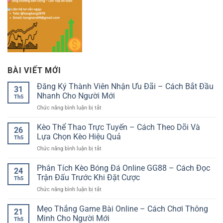
BÀI VIẾT MỚI
Đăng Ký Thành Viên Nhận Ưu Đãi – Cách Bắt Đầu
31
Nhanh Cho Người Mới
Th5
ở
Chức năng bình luận bị tắt
Đăng
Ký
Kèo Thể Thao Trực Tuyến – Cách Theo Dõi Và
26
Thành
Lựa Chọn Kèo Hiệu Quả
Th5
Viên
ở
Chức năng bình luận bị tắt
Nhận
Kèo
Ưu
Thể
Phân Tích Kèo Bóng Đá Online GG88 – Cách Đọc
Đãi
24
Thao
–
Trận Đấu Trước Khi Đặt Cược
Th5
Trực
Cách
ở
Chức năng bình luận bị tắt
Tuyến
Bắt
Phân
–
Đầu
Tích
Mẹo Thắng Game Bài Online – Cách Chơi Thông
Cách
Nhanh
21
Kèo
Theo
Minh Cho Người Mới
Cho
Th5
Bóng