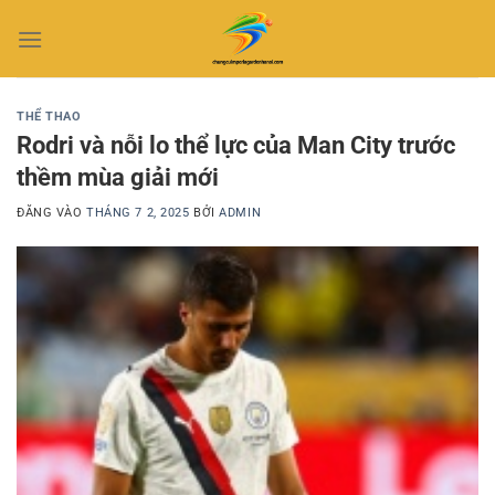
Bỏ
qua
nội
dung
THỂ THAO
Rodri và nỗi lo thể lực của Man City trước
thềm mùa giải mới
ĐĂNG VÀO
THÁNG 7 2, 2025
BỞI
ADMIN