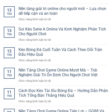
Minh
Đặt
Kèo
độ
Cho
Cược
Cầu
Nền tảng giải trí online cho người mới – Lựa chọn
nhanh
Người
13
Lông
–
dễ tiếp cận và an toàn
Mới
Th5
Trực
Trải
ở
Chức năng bình luận bị tắt
Tuyến
nghiệm
Nền
RR88
mượt
tảng
Soi Kèo Serie A Online Và Kinh Nghiệm Phân Tích
–
mà
13
giải
Cách
Cho Người Chơi
cho
Th5
trí
Phân
người
ở
Chức năng bình luận bị tắt
online
Tích
chơi
Soi
cho
Trận
hiện
Kèo
Kèo Bóng Đá Cuối Tuần Và Cách Theo Dõi Trận
người
Đấu
12
đại
Serie
mới
Đấu Hiệu Quả
Nhanh
Th5
A
–
Và
ở
Chức năng bình luận bị tắt
Online
Lựa
Chuẩn
Kèo
Và
chọn
Bóng
Nền Tảng Chơi Game Online Mượt Mà – Trải
Kinh
dễ
11
Đá
Nghiệm
Nghiệm Giải Trí Ổn Định Cho Người Chơi Việt
tiếp
Th5
Cuối
Phân
cận
ở
Chức năng bình luận bị tắt
Tuần
Tích
và
Nền
Và
Cho
an
Tảng
Cách Đọc Kèo Tài Xỉu Bóng Đá – Hướng Dẫn Phân
Cách
Người
11
toàn
Chơi
Theo
Tích Tổng Bàn Thắng Hiệu Quả
Chơi
Th5
Game
Dõi
ở
Chức năng bình luận bị tắt
Online
Trận
Cách
Mượt
Đấu
Đọc
Nền Tảng Chơi Game Online Tiện Lợi – GG88 Và
Mà
Hiệu