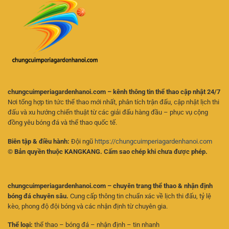
Kèo
Phân
Cho
Tích
Người
Kèo
Mới
Online
Hiệu
Quả
chungcuimperiagardenhanoi.com – kênh thông tin thể thao cập nhật 24/7
Nơi tổng hợp tin tức thể thao mới nhất, phân tích trận đấu, cập nhật lịch thi
đấu và xu hướng chiến thuật từ các giải đấu hàng đầu – phục vụ cộng
đồng yêu bóng đá và thể thao quốc tế.
Biên tập & điều hành:
Đội ngũ
https://chungcuimperiagardenhanoi.com
© Bản quyền thuộc KANGKANG. Cấm sao chép khi chưa được phép.
chungcuimperiagardenhanoi.com – chuyên trang thể thao & nhận định
bóng đá chuyên sâu.
Cung cấp thông tin chuẩn xác về lịch thi đấu, tỷ lệ
kèo, phong độ đội bóng và các nhận định từ chuyên gia.
Thể loại:
thể thao – bóng đá – nhận định – tin nhanh