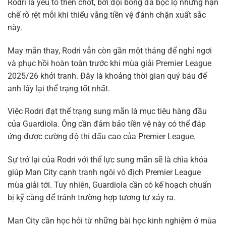
Rodri là yếu tố then chốt, bởi đội bóng đã bộc lộ những hạn
chế rõ rệt mỗi khi thiếu vắng tiền vệ đánh chặn xuất sắc
này.
May mắn thay, Rodri vẫn còn gần một tháng để nghỉ ngơi
và phục hồi hoàn toàn trước khi mùa giải Premier League
2025/26 khởi tranh. Đây là khoảng thời gian quý báu để
anh lấy lại thể trạng tốt nhất.
Việc Rodri đạt thể trạng sung mãn là mục tiêu hàng đầu
của Guardiola. Ông cần đảm bảo tiền vệ này có thể đáp
ứng được cường độ thi đấu cao của Premier League.
Sự trở lại của Rodri với thể lực sung mãn sẽ là chìa khóa
giúp Man City cạnh tranh ngôi vô địch Premier League
mùa giải tới. Tuy nhiên, Guardiola cần có kế hoạch chuẩn
bị kỹ càng để tránh trường hợp tương tự xảy ra.
Man City cần học hỏi từ những bài học kinh nghiệm ở mùa