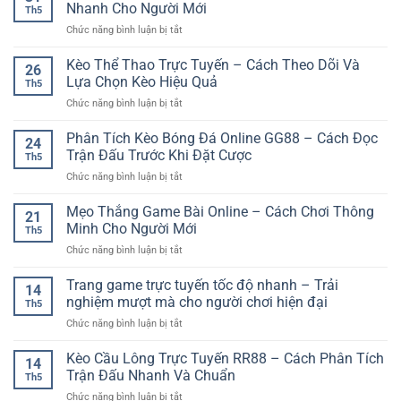
Nhanh Cho Người Mới
Th5
ở
Chức năng bình luận bị tắt
Đăng
Ký
Kèo Thể Thao Trực Tuyến – Cách Theo Dõi Và
26
Thành
Lựa Chọn Kèo Hiệu Quả
Th5
Viên
ở
Chức năng bình luận bị tắt
Nhận
Kèo
Ưu
Thể
Phân Tích Kèo Bóng Đá Online GG88 – Cách Đọc
Đãi
24
Thao
–
Trận Đấu Trước Khi Đặt Cược
Th5
Trực
Cách
ở
Chức năng bình luận bị tắt
Tuyến
Bắt
Phân
–
Đầu
Tích
Mẹo Thắng Game Bài Online – Cách Chơi Thông
Cách
Nhanh
21
Kèo
Theo
Minh Cho Người Mới
Cho
Th5
Bóng
Dõi
Người
ở
Chức năng bình luận bị tắt
Đá
Và
Mới
Mẹo
Online
Lựa
Thắng
Trang game trực tuyến tốc độ nhanh – Trải
GG88
Chọn
14
Game
–
nghiệm mượt mà cho người chơi hiện đại
Kèo
Th5
Bài
Cách
Hiệu
ở
Chức năng bình luận bị tắt
Online
Đọc
Quả
Trang
–
Trận
game
Kèo Cầu Lông Trực Tuyến RR88 – Cách Phân Tích
Cách
Đấu
14
trực
Chơi
Trận Đấu Nhanh Và Chuẩn
Trước
Th5
tuyến
Thông
Khi
ở
Chức năng bình luận bị tắt
tốc