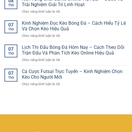
08
Kèo
–
Trải Nghiệm Giải Trí Linh Hoạt
Quả
Th5
Tài
Trải
ở
Chức năng bình luận bị tắt
Xỉu
Nghiệm
Nền
Bóng
Giải
Tảng
Kinh Nghiệm Đọc Kèo Bóng Đá – Cách Hiểu Tỷ Lệ
Đá
Trí
07
Chơi
–
Và Chọn Kèo Hiệu Quả
Ổn
Th5
Game
Hướng
Định
ở
Chức năng bình luận bị tắt
Online
Dẫn
Cho
Kinh
Tiện
Phân
Người
Nghiệm
Lịch Thi Đấu Bóng Đá Hôm Nay – Cách Theo Dõi
Lợi
Tích
07
Chơi
Đọc
–
Trận Đấu Và Phân Tích Kèo Online Hiệu Quả
Tổng
Việt
Th5
Kèo
GG88
Bàn
ở
Chức năng bình luận bị tắt
Bóng
Và
Thắng
Lịch
Đá
Trải
Hiệu
Thi
Cá Cược Futsal Trực Tuyến – Kinh Nghiệm Chọn
–
Nghiệm
07
Quả
Đấu
Cách
Kèo Cho Người Mới
Giải
Th5
Bóng
Hiểu
Trí
ở
Chức năng bình luận bị tắt
Đá
Tỷ
Linh
Cá
Hôm
Lệ
Hoạt
Cược
Nay
Và
Futsal
–
Chọn
Trực
Cách
Kèo
Tuyến
Theo
Hiệu
–
Dõi
Quả
Kinh
Trận
Nghiệm
Đấu
Chọn
Và