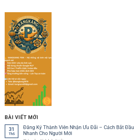
BÀI VIẾT MỚI
Đăng Ký Thành Viên Nhận Ưu Đãi – Cách Bắt Đầu
31
Nhanh Cho Người Mới
Th5