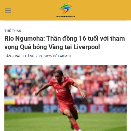
Bỏ
qua
nội
dung
THỂ THAO
Rio Ngumoha: Thần đồng 16 tuổi với tham
vọng Quả bóng Vàng tại Liverpool
ĐĂNG VÀO
THÁNG 7 24, 2025
BỞI
ADMIN