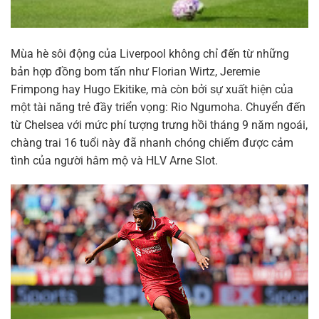
Mùa hè sôi động của Liverpool không chỉ đến từ những
bản hợp đồng bom tấn như Florian Wirtz, Jeremie
Frimpong hay Hugo Ekitike, mà còn bởi sự xuất hiện của
một tài năng trẻ đầy triển vọng: Rio Ngumoha. Chuyển đến
từ Chelsea với mức phí tượng trưng hồi tháng 9 năm ngoái,
chàng trai 16 tuổi này đã nhanh chóng chiếm được cảm
tình của người hâm mộ và HLV Arne Slot.