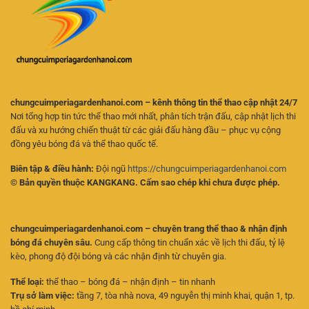
Người
Kèo
Mới
Online
Hiệu
Quả
chungcuimperiagardenhanoi.com – kênh thông tin thể thao cập nhật 24/7
Nơi tổng hợp tin tức thể thao mới nhất, phân tích trận đấu, cập nhật lịch thi
đấu và xu hướng chiến thuật từ các giải đấu hàng đầu – phục vụ cộng
đồng yêu bóng đá và thể thao quốc tế.
Biên tập & điều hành:
Đội ngũ
https://chungcuimperiagardenhanoi.com
© Bản quyền thuộc KANGKANG. Cấm sao chép khi chưa được phép.
chungcuimperiagardenhanoi.com – chuyên trang thể thao & nhận định
bóng đá chuyên sâu.
Cung cấp thông tin chuẩn xác về lịch thi đấu, tỷ lệ
kèo, phong độ đội bóng và các nhận định từ chuyên gia.
Thể loại:
thể thao – bóng đá – nhận định – tin nhanh
Trụ sở làm việc:
tầng 7, tòa nhà nova, 49 nguyễn thị minh khai, quận 1, tp.