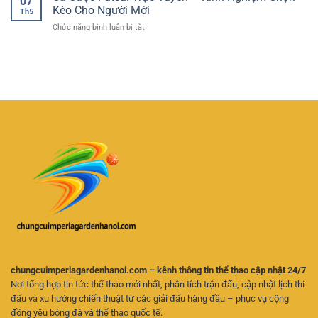
07
Đấu
Cách
Kèo Cho Người Mới
Giải
Th5
Bóng
Hiểu
Trí
ở
Chức năng bình luận bị tắt
Đá
Tỷ
Linh
Cá
Hôm
Lệ
Hoạt
Cược
Nay
Và
Futsal
–
Chọn
Trực
Cách
Kèo
Tuyến
Theo
Hiệu
–
Dõi
Quả
Kinh
Trận
Nghiệm
Đấu
Chọn
Và
Kèo
Phân
Cho
Tích
Người
Kèo
Mới
Online
Hiệu
Quả
chungcuimperiagardenhanoi.com – kênh thông tin thể thao cập nhật 24/7
Nơi tổng hợp tin tức thể thao mới nhất, phân tích trận đấu, cập nhật lịch thi
đấu và xu hướng chiến thuật từ các giải đấu hàng đầu – phục vụ cộng
đồng yêu bóng đá và thể thao quốc tế.