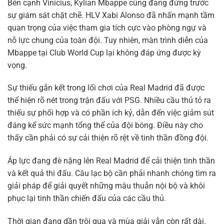
Bên cạnh Vinicius, Kylian Mbappe cũng đang đứng trước
sự giám sát chặt chẽ. HLV Xabi Alonso đã nhấn mạnh tầm
quan trọng của việc tham gia tích cực vào phòng ngự và
nỗ lực chung của toàn đội. Tuy nhiên, màn trình diễn của
Mbappe tại Club World Cup lại không đáp ứng được kỳ
vọng.
Sự thiếu gắn kết trong lối chơi của Real Madrid đã được
thể hiện rõ nét trong trận đấu với PSG. Nhiều cầu thủ tỏ ra
thiếu sự phối hợp và có phần ích kỷ, dẫn đến việc giảm sút
đáng kể sức mạnh tổng thể của đội bóng. Điều này cho
thấy cần phải có sự cải thiện rõ rệt về tinh thần đồng đội.
Áp lực đang đè nặng lên Real Madrid để cải thiện tinh thần
và kết quả thi đấu. Câu lạc bộ cần phải nhanh chóng tìm ra
giải pháp để giải quyết những mâu thuẫn nội bộ và khôi
phục lại tinh thần chiến đấu của các cầu thủ.
Thời gian đang dần trôi qua và mùa giải vẫn còn rất dài.