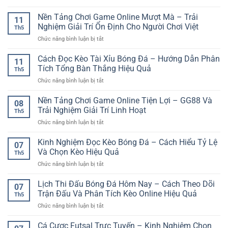
Chuẩn
Kèo
Và
chọn
Bóng
Nền Tảng Chơi Game Online Mượt Mà – Trải
Kinh
dễ
11
Đá
Nghiệm
Nghiệm Giải Trí Ổn Định Cho Người Chơi Việt
tiếp
Th5
Cuối
Phân
cận
ở
Chức năng bình luận bị tắt
Tuần
Tích
và
Nền
Và
Cho
an
Tảng
Cách Đọc Kèo Tài Xỉu Bóng Đá – Hướng Dẫn Phân
Cách
Người
11
toàn
Chơi
Theo
Tích Tổng Bàn Thắng Hiệu Quả
Chơi
Th5
Game
Dõi
ở
Chức năng bình luận bị tắt
Online
Trận
Cách
Mượt
Đấu
Đọc
Nền Tảng Chơi Game Online Tiện Lợi – GG88 Và
Mà
Hiệu
08
Kèo
–
Trải Nghiệm Giải Trí Linh Hoạt
Quả
Th5
Tài
Trải
ở
Chức năng bình luận bị tắt
Xỉu
Nghiệm
Nền
Bóng
Giải
Tảng
Kinh Nghiệm Đọc Kèo Bóng Đá – Cách Hiểu Tỷ Lệ
Đá
Trí
07
Chơi
–
Và Chọn Kèo Hiệu Quả
Ổn
Th5
Game
Hướng
Định
ở
Chức năng bình luận bị tắt
Online
Dẫn
Cho
Kinh
Tiện
Phân
Người
Nghiệm
Lịch Thi Đấu Bóng Đá Hôm Nay – Cách Theo Dõi
Lợi
Tích
07
Chơi
Đọc
–
Trận Đấu Và Phân Tích Kèo Online Hiệu Quả
Tổng
Việt
Th5
Kèo
GG88
Bàn
ở
Chức năng bình luận bị tắt
Bóng
Và
Thắng
Lịch
Đá
Trải
Hiệu
Thi
Cá Cược Futsal Trực Tuyến – Kinh Nghiệm Chọn
–
Nghiệm
Quả