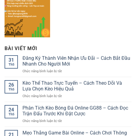
BÀI VIẾT MỚI
Đăng Ký Thành Viên Nhận Ưu Đãi – Cách Bắt Đầu
31
Nhanh Cho Người Mới
Th5
ở
Chức năng bình luận bị tắt
Đăng
Ký
Kèo Thể Thao Trực Tuyến – Cách Theo Dõi Và
26
Thành
Lựa Chọn Kèo Hiệu Quả
Th5
Viên
ở
Chức năng bình luận bị tắt
Nhận
Kèo
Ưu
Thể
Phân Tích Kèo Bóng Đá Online GG88 – Cách Đọc
Đãi
24
Thao
–
Trận Đấu Trước Khi Đặt Cược
Th5
Trực
Cách
ở
Chức năng bình luận bị tắt
Tuyến
Bắt
Phân
–
Đầu
Tích
Mẹo Thắng Game Bài Online – Cách Chơi Thông
Cách
Nhanh
21