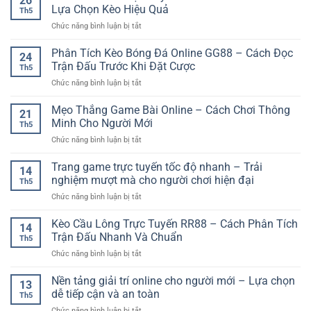
26
Thành
Lựa Chọn Kèo Hiệu Quả
Th5
Viên
ở
Chức năng bình luận bị tắt
Nhận
Kèo
Ưu
Thể
Phân Tích Kèo Bóng Đá Online GG88 – Cách Đọc
Đãi
24
Thao
–
Trận Đấu Trước Khi Đặt Cược
Th5
Trực
Cách
ở
Chức năng bình luận bị tắt
Tuyến
Bắt
Phân
–
Đầu
Tích
Mẹo Thắng Game Bài Online – Cách Chơi Thông
Cách
Nhanh
21
Kèo
Theo
Minh Cho Người Mới
Cho
Th5
Bóng
Dõi
Người
ở
Chức năng bình luận bị tắt
Đá
Và
Mới
Mẹo
Online
Lựa
Thắng
Trang game trực tuyến tốc độ nhanh – Trải
GG88
Chọn
14
Game
–
nghiệm mượt mà cho người chơi hiện đại
Kèo
Th5
Bài
Cách
Hiệu
ở
Chức năng bình luận bị tắt
Online
Đọc
Quả
Trang
–
Trận
game
Kèo Cầu Lông Trực Tuyến RR88 – Cách Phân Tích
Cách
Đấu
14
trực
Chơi
Trận Đấu Nhanh Và Chuẩn
Trước
Th5
tuyến
Thông
Khi
ở
Chức năng bình luận bị tắt
tốc
Minh
Đặt
Kèo
độ
Cho
Cược
Cầu
Nền tảng giải trí online cho người mới – Lựa chọn
nhanh
Người
13
Lông
–
dễ tiếp cận và an toàn
Mới
Th5
Trực
Trải
ở
Chức năng bình luận bị tắt