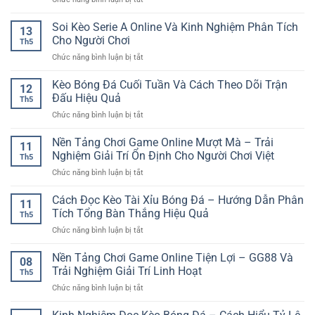
Tuyến
nghiệm
Nền
RR88
mượt
tảng
Soi Kèo Serie A Online Và Kinh Nghiệm Phân Tích
–
mà
13
giải
Cách
Cho Người Chơi
cho
Th5
trí
Phân
người
ở
Chức năng bình luận bị tắt
online
Tích
chơi
Soi
cho
Trận
hiện
Kèo
Kèo Bóng Đá Cuối Tuần Và Cách Theo Dõi Trận
người
Đấu
12
đại
Serie
mới
Đấu Hiệu Quả
Nhanh
Th5
A
–
Và
ở
Chức năng bình luận bị tắt
Online
Lựa
Chuẩn
Kèo
Và
chọn
Bóng
Nền Tảng Chơi Game Online Mượt Mà – Trải
Kinh
dễ
11
Đá
Nghiệm
Nghiệm Giải Trí Ổn Định Cho Người Chơi Việt
tiếp
Th5
Cuối
Phân
cận
ở
Chức năng bình luận bị tắt
Tuần
Tích
và
Nền
Và
Cho
an
Tảng
Cách Đọc Kèo Tài Xỉu Bóng Đá – Hướng Dẫn Phân
Cách
Người
11
toàn
Chơi
Theo
Tích Tổng Bàn Thắng Hiệu Quả
Chơi
Th5
Game
Dõi
ở
Chức năng bình luận bị tắt
Online
Trận
Cách
Mượt
Đấu
Đọc
Nền Tảng Chơi Game Online Tiện Lợi – GG88 Và
Mà
Hiệu
08
Kèo
–
Trải Nghiệm Giải Trí Linh Hoạt
Quả
Th5
Tài
Trải
ở
Chức năng bình luận bị tắt
Xỉu
Nghiệm
Nền
Bóng
Giải
Tảng
Đá