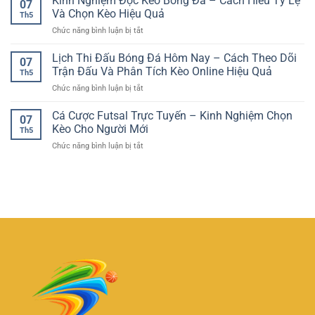
Kinh Nghiệm Đọc Kèo Bóng Đá – Cách Hiểu Tỷ Lệ
Trí
07
Chơi
–
Và Chọn Kèo Hiệu Quả
Ổn
Th5
Game
Hướng
Định
ở
Chức năng bình luận bị tắt
Online
Dẫn
Cho
Kinh
Tiện
Phân
Người
Nghiệm
Lịch Thi Đấu Bóng Đá Hôm Nay – Cách Theo Dõi
Lợi
Tích
07
Chơi
Đọc
–
Trận Đấu Và Phân Tích Kèo Online Hiệu Quả
Tổng
Việt
Th5
Kèo
GG88
Bàn
ở
Chức năng bình luận bị tắt
Bóng
Và
Thắng
Lịch
Đá
Trải
Hiệu
Thi
Cá Cược Futsal Trực Tuyến – Kinh Nghiệm Chọn
–
Nghiệm
07
Quả
Đấu
Cách
Kèo Cho Người Mới
Giải
Th5
Bóng
Hiểu
Trí
ở
Chức năng bình luận bị tắt
Đá
Tỷ
Linh
Cá
Hôm
Lệ
Hoạt
Cược
Nay
Và
Futsal
–
Chọn
Trực
Cách
Kèo
Tuyến
Theo
Hiệu
–
Dõi
Quả
Kinh
Trận
Nghiệm
Đấu
Chọn
Và
Kèo
Phân
Cho
Tích
Người
Kèo
Mới
Online
Hiệu