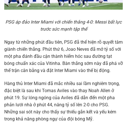
PSG áp đảo Inter Miami với chiến thắng 4-0: Messi bất lực
trước sức mạnh tập thể
Ngay từ những phút đầu tiên, PSG đã thể hiện rõ quyết tâm
giành chiến thắng. Phút thứ 6, Joao Neves đã mở tỷ số với
một pha đánh đầu cận thành hiểm hóc sau đường tạt
bóng chuẩn xác của Vitinha. Bàn thắng sớm này đã phá vỡ
thế trận cân bằng và đặt Inter Miami vào thế bị động.
Hàng thủ Inter Miami đã mắc nhiều sai lầm nghiêm trọng,
đặc biệt là sau khi Tomas Aviles vào thay Noah Allen ở
phút 19. Sự lóng ngóng của Aviles đã dẫn đến một pha
phản lưới nhà ở phút 44, nâng tỷ số lên 2-0 cho PSG.
Những sai sót này cho thấy sự thiếu gắn kết và yếu kém
trong khả năng phòng ngự của đội bóng Mỹ.