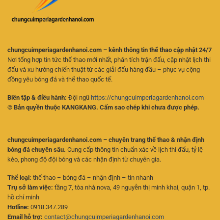
Quả
chungcuimperiagardenhanoi.com – kênh thông tin thể thao cập nhật 24/7
Nơi tổng hợp tin tức thể thao mới nhất, phân tích trận đấu, cập nhật lịch thi
đấu và xu hướng chiến thuật từ các giải đấu hàng đầu – phục vụ cộng
đồng yêu bóng đá và thể thao quốc tế.
Biên tập & điều hành:
Đội ngũ
https://chungcuimperiagardenhanoi.com
© Bản quyền thuộc KANGKANG. Cấm sao chép khi chưa được phép.
chungcuimperiagardenhanoi.com – chuyên trang thể thao & nhận định
bóng đá chuyên sâu.
Cung cấp thông tin chuẩn xác về lịch thi đấu, tỷ lệ
kèo, phong độ đội bóng và các nhận định từ chuyên gia.
Thể loại:
thể thao – bóng đá – nhận định – tin nhanh
Trụ sở làm việc:
tầng 7, tòa nhà nova, 49 nguyễn thị minh khai, quận 1, tp.
hồ chí minh
Hotline:
0918.347.289
Email hỗ trợ:
contact@chungcuimperiagardenhanoi.com