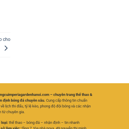
o cho
?
ngcuimperiagardenhanoi.com – chuyên trang thể thao &
n định bóng đá chuyên sâu.
Cung cấp thông tin chuẩn
 về lịch thi đấu, tỷ lệ kèo, phong độ đội bóng và các nhận
h từ chuyên gia.
 loại:
thể thao – bóng đá – nhận định – tin nhanh
 sở làm việc:
tầng 7, tòa nhà nova, 49 nguyễn thị minh