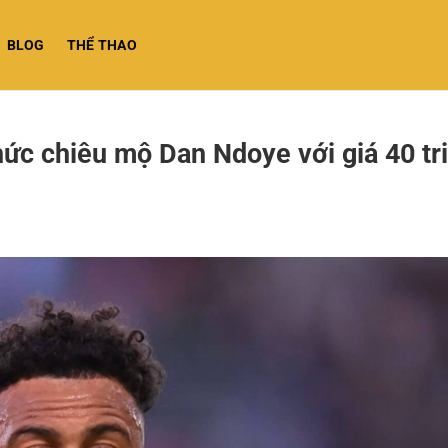
BLOG
THỂ THAO
hức chiêu mộ Dan Ndoye với giá 40 tr