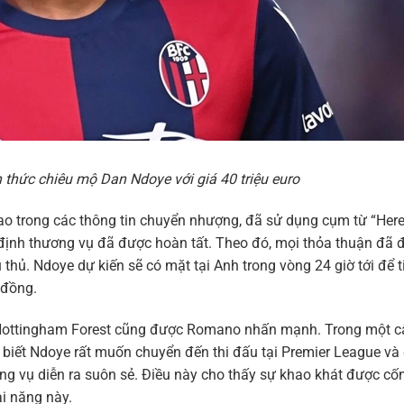
 thức chiêu mộ Dan Ndoye với giá 40 triệu euro
ao trong các thông tin chuyển nhượng, đã sử dụng cụm từ “Her
 định thương vụ đã được hoàn tất. Theo đó, mọi thỏa thuận đã 
 thủ. Ndoye dự kiến sẽ có mặt tại Anh trong vòng 24 giờ tới để t
 đồng.
 Nottingham Forest cũng được Romano nhấn mạnh. Trong một c
biết Ndoye rất muốn chuyển đến thi đấu tại Premier League và
ng vụ diễn ra suôn sẻ. Điều này cho thấy sự khao khát được cố
ài năng này.