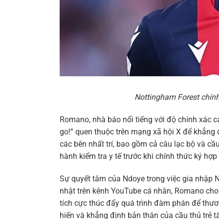
Nottingham Forest chính
Romano, nhà báo nổi tiếng với độ chính xác c
go!” quen thuộc trên mạng xã hội X để khẳng
các bên nhất trí, bao gồm cả câu lạc bộ và cầu
hành kiểm tra y tế trước khi chính thức ký hợp
Sự quyết tâm của Ndoye trong việc gia nhập
nhật trên kênh YouTube cá nhân, Romano cho 
tích cực thúc đẩy quá trình đàm phán để thươ
hiến và khẳng định bản thân của cầu thủ trẻ t