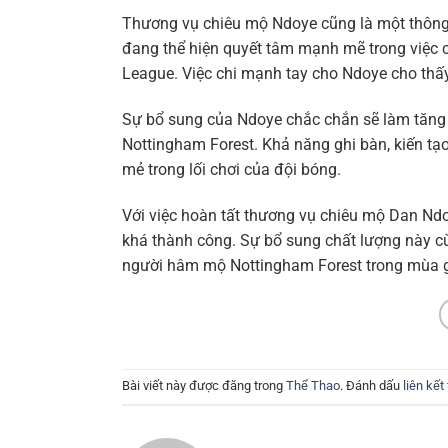
Thương vụ chiêu mộ Ndoye cũng là một thông 
đang thể hiện quyết tâm mạnh mẽ trong việc c
League. Việc chi mạnh tay cho Ndoye cho thấ
Sự bổ sung của Ndoye chắc chắn sẽ làm tăng 
Nottingham Forest. Khả năng ghi bàn, kiến tạ
mẻ trong lối chơi của đội bóng.
Với việc hoàn tất thương vụ chiêu mộ Dan Nd
khá thành công. Sự bổ sung chất lượng này cù
người hâm mộ Nottingham Forest trong mùa g
Bài viết này được đăng trong
Thể Thao
. Đánh dấu
liên kết