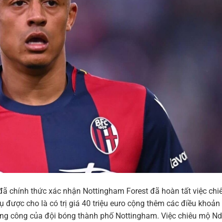
 chính thức xác nhận Nottingham Forest đã hoàn tất việc chi
được cho là có trị giá 40 triệu euro cộng thêm các điều khoản
àng công của đội bóng thành phố Nottingham. Việc chiêu mộ N