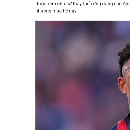
được xem như sự thay thế xứng đáng cho Antho
nhượng mùa hè này.