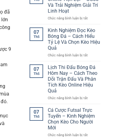
Giải
Tài
Và Trải Nghiệm Giải Trí
Trí
Xỉu
Linh Hoạt
họ đã
Ổn
Bóng
Định
Đá
ở
Chức năng bình luận bị tắt
 lớn
Cho
–
Nền
 công
Người
Hướng
Tảng
Kinh Nghiệm Đọc Kèo
07
Chơi
Dẫn
Chơi
Bóng Đá – Cách Hiểu
Th5
Việt
Phân
Game
Tỷ Lệ Và Chọn Kèo Hiệu
Tích
Online
Quả
ược 9
Tổng
Tiện
Bàn
Lợi
ở
Chức năng bình luận bị tắt
Thắng
–
Kinh
gham
Hiệu
GG88
Nghiệm
Lịch Thi Đấu Bóng Đá
07
Quả
Và
Đọc
Hôm Nay – Cách Theo
Th5
Trải
Kèo
Dõi Trận Đấu Và Phân
Nghiệm
Bóng
Tích Kèo Online Hiệu
ựng
Giải
Đá
Quả
Trí
–
 mùa
Linh
Cách
ở
Chức năng bình luận bị tắt
 đó.
Hoạt
Hiểu
Lịch
Tỷ
Thi
Cá Cược Futsal Trực
07
Lệ
Đấu
 mục
Tuyến – Kinh Nghiệm
Th5
Và
Bóng
Chọn Kèo Cho Người
 và
Chọn
Đá
Mới
Kèo
Hôm
Hiệu
Nay
ở
Chức năng bình luận bị tắt