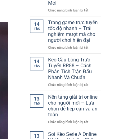
Mới
Kèo
Online
Hiệu
GG88
ở
Chức năng bình luận bị tắt
Quả
–
Mẹo
Cách
Thắng
Trang game trực tuyến
14
Đọc
Game
tốc độ nhanh – Trải
Th5
Trận
Bài
nghiệm mượt mà cho
Đấu
Online
người chơi hiện đại
Trước
–
Khi
Cách
ở
Chức năng bình luận bị tắt
Đặt
Chơi
Trang
Cược
Thông
game
Kèo Cầu Lông Trực
14
Minh
trực
Tuyến RR88 – Cách
Th5
Cho
tuyến
Phân Tích Trận Đấu
Người
tốc
Nhanh Và Chuẩn
Mới
độ
nhanh
ở
Chức năng bình luận bị tắt
–
Kèo
Trải
Cầu
Nền tảng giải trí online
13
nghiệm
Lông
cho người mới – Lựa
Th5
mượt
Trực
chọn dễ tiếp cận và an
mà
Tuyến
toàn
cho
RR88
người
–
ở
Chức năng bình luận bị tắt
chơi
Cách
Nền
hiện
Phân
tảng
Soi Kèo Serie A Online
13
đại
Tích
giải