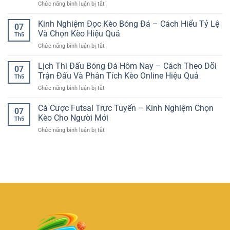
ở
Chức năng bình luận bị tắt
Xỉu
Nghiệm
Nền
Bóng
Giải
Tảng
Kinh Nghiệm Đọc Kèo Bóng Đá – Cách Hiểu Tỷ Lệ
Đá
Trí
07
Chơi
–
Và Chọn Kèo Hiệu Quả
Ổn
Th5
Game
Hướng
Định
ở
Chức năng bình luận bị tắt
Online
Dẫn
Cho
Kinh
Tiện
Phân
Người
Nghiệm
Lịch Thi Đấu Bóng Đá Hôm Nay – Cách Theo Dõi
Lợi
Tích
07
Chơi
Đọc
–
Trận Đấu Và Phân Tích Kèo Online Hiệu Quả
Tổng
Việt
Th5
Kèo
GG88
Bàn
ở
Chức năng bình luận bị tắt
Bóng
Và
Thắng
Lịch
Đá
Trải
Hiệu
Thi
Cá Cược Futsal Trực Tuyến – Kinh Nghiệm Chọn
–
Nghiệm
07
Quả
Đấu
Cách
Kèo Cho Người Mới
Giải
Th5
Bóng
Hiểu
Trí
ở
Chức năng bình luận bị tắt
Đá
Tỷ
Linh
Cá
Hôm
Lệ
Hoạt
Cược
Nay
Và
Futsal
–
Chọn
Trực
Cách
Kèo
Tuyến
Theo
Hiệu
–
Dõi
Quả
Kinh
Trận
Nghiệm
Đấu
Chọn
Và
Kèo
Phân
Cho
Tích