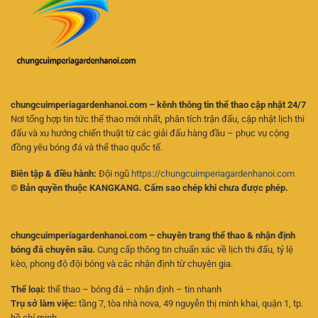
Người
Kèo
Mới
Online
Hiệu
Quả
chungcuimperiagardenhanoi.com – kênh thông tin thể thao cập nhật 24/7
Nơi tổng hợp tin tức thể thao mới nhất, phân tích trận đấu, cập nhật lịch thi
đấu và xu hướng chiến thuật từ các giải đấu hàng đầu – phục vụ cộng
đồng yêu bóng đá và thể thao quốc tế.
Biên tập & điều hành:
Đội ngũ
https://chungcuimperiagardenhanoi.com
© Bản quyền thuộc KANGKANG. Cấm sao chép khi chưa được phép.
chungcuimperiagardenhanoi.com – chuyên trang thể thao & nhận định
bóng đá chuyên sâu.
Cung cấp thông tin chuẩn xác về lịch thi đấu, tỷ lệ
kèo, phong độ đội bóng và các nhận định từ chuyên gia.
Thể loại:
thể thao – bóng đá – nhận định – tin nhanh
Trụ sở làm việc:
tầng 7, tòa nhà nova, 49 nguyễn thị minh khai, quận 1, tp.
hồ chí minh