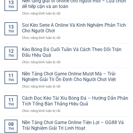
Nền tảng giải trí online cho người mới – Lựa chọn
Người
13
Lông
–
dễ tiếp cận và an toàn
Mới
Th5
Trực
Trải
ở
Chức năng bình luận bị tắt
Tuyến
nghiệm
Nền
RR88
mượt
tảng
Soi Kèo Serie A Online Và Kinh Nghiệm Phân Tích
–
mà
13
giải
Cách
Cho Người Chơi
cho
Th5
trí
Phân
người
ở
Chức năng bình luận bị tắt
online
Tích
chơi
Soi
cho
Trận
hiện
Kèo
Kèo Bóng Đá Cuối Tuần Và Cách Theo Dõi Trận
người
Đấu
12
đại
Serie
mới
Đấu Hiệu Quả
Nhanh
Th5
A
–
Và
ở
Chức năng bình luận bị tắt
Online
Lựa
Chuẩn
Kèo
Và
chọn
Bóng
Nền Tảng Chơi Game Online Mượt Mà – Trải
Kinh
dễ
11
Đá
Nghiệm
Nghiệm Giải Trí Ổn Định Cho Người Chơi Việt
tiếp
Th5
Cuối
Phân
cận
ở
Chức năng bình luận bị tắt
Tuần
Tích
và
Nền
Và
Cho
an
Tảng
Cách Đọc Kèo Tài Xỉu Bóng Đá – Hướng Dẫn Phân
Cách
Người
11
toàn
Chơi
Theo
Tích Tổng Bàn Thắng Hiệu Quả
Chơi
Th5
Game
Dõi
ở
Chức năng bình luận bị tắt
Online
Trận
Cách
Mượt
Đấu
Đọc
Nền Tảng Chơi Game Online Tiện Lợi – GG88 Và
Mà
Hiệu
08
Kèo
–
Trải Nghiệm Giải Trí Linh Hoạt
Quả
Th5
Tài
Trải