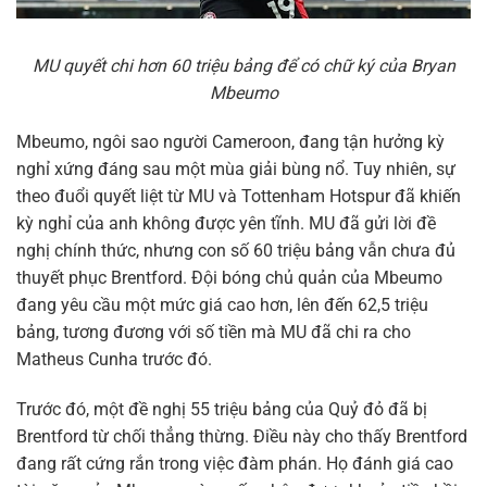
MU quyết chi hơn 60 triệu bảng để có chữ ký của Bryan
Mbeumo
Mbeumo, ngôi sao người Cameroon, đang tận hưởng kỳ
nghỉ xứng đáng sau một mùa giải bùng nổ. Tuy nhiên, sự
theo đuổi quyết liệt từ MU và Tottenham Hotspur đã khiến
kỳ nghỉ của anh không được yên tĩnh. MU đã gửi lời đề
nghị chính thức, nhưng con số 60 triệu bảng vẫn chưa đủ
thuyết phục Brentford. Đội bóng chủ quản của Mbeumo
đang yêu cầu một mức giá cao hơn, lên đến 62,5 triệu
bảng, tương đương với số tiền mà MU đã chi ra cho
Matheus Cunha trước đó.
Trước đó, một đề nghị 55 triệu bảng của Quỷ đỏ đã bị
Brentford từ chối thẳng thừng. Điều này cho thấy Brentford
đang rất cứng rắn trong việc đàm phán. Họ đánh giá cao