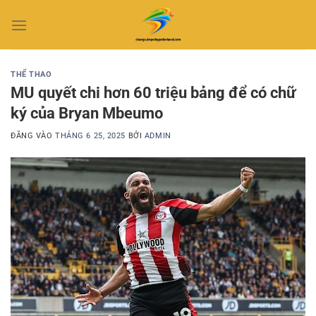
Bỏ
qua
nội
dung
THỂ THAO
MU quyết chi hơn 60 triệu bảng để có chữ
ký của Bryan Mbeumo
ĐĂNG VÀO
THÁNG 6 25, 2025
BỞI
ADMIN