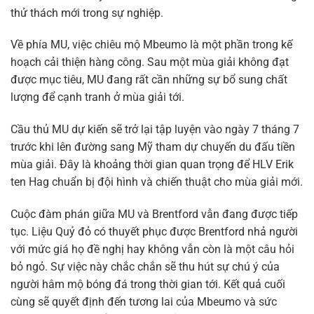
thử thách mới trong sự nghiệp.
Về phía MU, việc chiêu mộ Mbeumo là một phần trong kế
hoạch cải thiện hàng công. Sau một mùa giải không đạt
được mục tiêu, MU đang rất cần những sự bổ sung chất
lượng để cạnh tranh ở mùa giải tới.
Cầu thủ MU dự kiến sẽ trở lại tập luyện vào ngày 7 tháng 7
trước khi lên đường sang Mỹ tham dự chuyến du đấu tiền
mùa giải. Đây là khoảng thời gian quan trọng để HLV Erik
ten Hag chuẩn bị đội hình và chiến thuật cho mùa giải mới.
Cuộc đàm phán giữa MU và Brentford vẫn đang được tiếp
tục. Liệu Quỷ đỏ có thuyết phục được Brentford nhả người
với mức giá họ đề nghị hay không vẫn còn là một câu hỏi
bỏ ngỏ. Sự việc này chắc chắn sẽ thu hút sự chú ý của
người hâm mộ bóng đá trong thời gian tới. Kết quả cuối
cùng sẽ quyết định đến tương lai của Mbeumo và sức