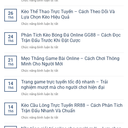
ở
Chức năng bình luận bị tắt
Đăng
Ký
Kèo Thể Thao Trực Tuyến – Cách Theo Dõi Và
26
Thành
Lựa Chọn Kèo Hiệu Quả
Th5
Viên
ở
Chức năng bình luận bị tắt
Nhận
Kèo
Ưu
Thể
Phân Tích Kèo Bóng Đá Online GG88 – Cách Đọc
Đãi
24
Thao
–
Trận Đấu Trước Khi Đặt Cược
Th5
Trực
Cách
ở
Chức năng bình luận bị tắt
Tuyến
Bắt
Phân
–
Đầu
Tích
Mẹo Thắng Game Bài Online – Cách Chơi Thông
Cách
Nhanh
21
Kèo
Theo
Minh Cho Người Mới
Cho
Th5
Bóng
Dõi
Người
ở
Chức năng bình luận bị tắt
Đá
Và
Mới
Mẹo
Online
Lựa
Thắng
Trang game trực tuyến tốc độ nhanh – Trải
GG88
Chọn
14
Game
–
nghiệm mượt mà cho người chơi hiện đại
Kèo
Th5
Bài
Cách
Hiệu
ở
Chức năng bình luận bị tắt
Online
Đọc
Quả
Trang
–
Trận
game
Kèo Cầu Lông Trực Tuyến RR88 – Cách Phân Tích
Cách
Đấu
14
trực
Chơi
Trận Đấu Nhanh Và Chuẩn
Trước
Th5
tuyến
Thông
Khi
ở
Chức năng bình luận bị tắt
tốc
Minh
Đặt
Kèo
độ
Cho
Cược
Cầu
nhanh