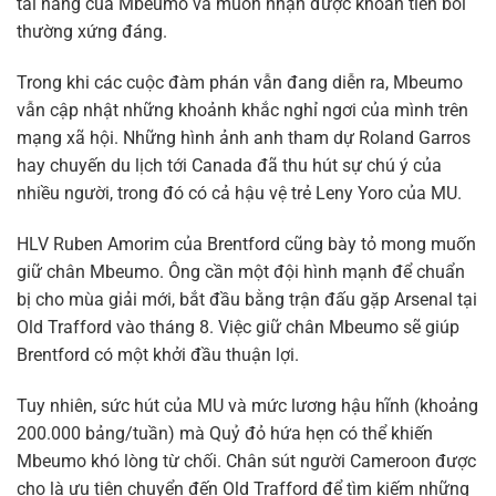
tài năng của Mbeumo và muốn nhận được khoản tiền bồi
thường xứng đáng.
Trong khi các cuộc đàm phán vẫn đang diễn ra, Mbeumo
vẫn cập nhật những khoảnh khắc nghỉ ngơi của mình trên
mạng xã hội. Những hình ảnh anh tham dự Roland Garros
hay chuyến du lịch tới Canada đã thu hút sự chú ý của
nhiều người, trong đó có cả hậu vệ trẻ Leny Yoro của MU.
HLV Ruben Amorim của Brentford cũng bày tỏ mong muốn
giữ chân Mbeumo. Ông cần một đội hình mạnh để chuẩn
bị cho mùa giải mới, bắt đầu bằng trận đấu gặp Arsenal tại
Old Trafford vào tháng 8. Việc giữ chân Mbeumo sẽ giúp
Brentford có một khởi đầu thuận lợi.
Tuy nhiên, sức hút của MU và mức lương hậu hĩnh (khoảng
200.000 bảng/tuần) mà Quỷ đỏ hứa hẹn có thể khiến
Mbeumo khó lòng từ chối. Chân sút người Cameroon được
cho là ưu tiên chuyển đến Old Trafford để tìm kiếm những