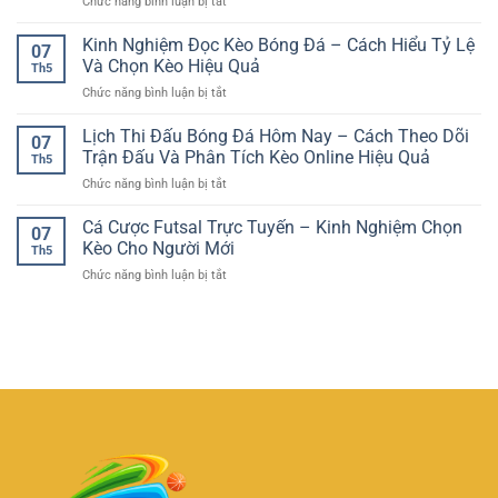
ở
Chức năng bình luận bị tắt
Xỉu
Nghiệm
Nền
Bóng
Giải
Tảng
Kinh Nghiệm Đọc Kèo Bóng Đá – Cách Hiểu Tỷ Lệ
Đá
Trí
07
Chơi
–
Và Chọn Kèo Hiệu Quả
Ổn
Th5
Game
Hướng
Định
ở
Chức năng bình luận bị tắt
Online
Dẫn
Cho
Kinh
Tiện
Phân
Người
Nghiệm
Lịch Thi Đấu Bóng Đá Hôm Nay – Cách Theo Dõi
Lợi
Tích
07
Chơi
Đọc
–
Trận Đấu Và Phân Tích Kèo Online Hiệu Quả
Tổng
Việt
Th5
Kèo
GG88
Bàn
ở
Chức năng bình luận bị tắt
Bóng
Và
Thắng
Lịch
Đá
Trải
Hiệu
Thi
Cá Cược Futsal Trực Tuyến – Kinh Nghiệm Chọn
–
Nghiệm
07
Quả
Đấu
Cách
Kèo Cho Người Mới
Giải
Th5
Bóng
Hiểu
Trí
ở
Chức năng bình luận bị tắt
Đá
Tỷ
Linh
Cá
Hôm
Lệ
Hoạt
Cược
Nay
Và
Futsal
–
Chọn
Trực
Cách
Kèo
Tuyến
Theo
Hiệu
–
Dõi
Quả
Kinh
Trận
Nghiệm
Đấu
Chọn
Và
Kèo
Phân
Cho
Tích