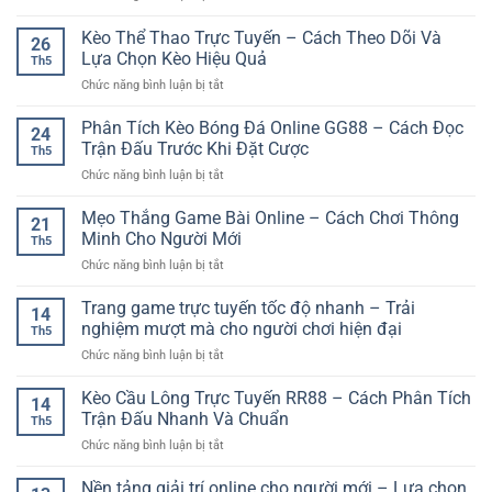
Đăng
Ký
Kèo Thể Thao Trực Tuyến – Cách Theo Dõi Và
26
Thành
Lựa Chọn Kèo Hiệu Quả
Th5
Viên
ở
Chức năng bình luận bị tắt
Nhận
Kèo
Ưu
Thể
Phân Tích Kèo Bóng Đá Online GG88 – Cách Đọc
Đãi
24
Thao
–
Trận Đấu Trước Khi Đặt Cược
Th5
Trực
Cách
ở
Chức năng bình luận bị tắt
Tuyến
Bắt
Phân
–
Đầu
Tích
Mẹo Thắng Game Bài Online – Cách Chơi Thông
Cách
Nhanh
21
Kèo
Theo
Minh Cho Người Mới
Cho
Th5
Bóng
Dõi
Người
ở
Chức năng bình luận bị tắt
Đá
Và
Mới
Mẹo
Online
Lựa
Thắng
Trang game trực tuyến tốc độ nhanh – Trải
GG88
Chọn
14
Game
–
nghiệm mượt mà cho người chơi hiện đại
Kèo
Th5
Bài
Cách
Hiệu
ở
Chức năng bình luận bị tắt
Online
Đọc
Quả
Trang
–
Trận
game
Kèo Cầu Lông Trực Tuyến RR88 – Cách Phân Tích
Cách
Đấu
14
trực
Chơi
Trận Đấu Nhanh Và Chuẩn
Trước
Th5
tuyến
Thông
Khi
ở
Chức năng bình luận bị tắt
tốc
Minh
Đặt
Kèo
độ
Cho
Cược
Cầu
Nền tảng giải trí online cho người mới – Lựa chọn
nhanh
Người