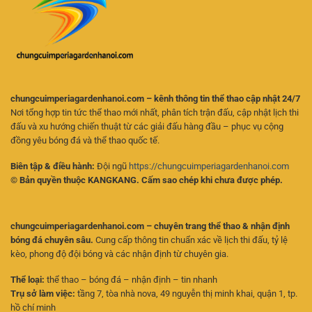
Người
Kèo
Mới
Online
Hiệu
Quả
chungcuimperiagardenhanoi.com – kênh thông tin thể thao cập nhật 24/7
Nơi tổng hợp tin tức thể thao mới nhất, phân tích trận đấu, cập nhật lịch thi
đấu và xu hướng chiến thuật từ các giải đấu hàng đầu – phục vụ cộng
đồng yêu bóng đá và thể thao quốc tế.
Biên tập & điều hành:
Đội ngũ
https://chungcuimperiagardenhanoi.com
© Bản quyền thuộc KANGKANG. Cấm sao chép khi chưa được phép.
chungcuimperiagardenhanoi.com – chuyên trang thể thao & nhận định
bóng đá chuyên sâu.
Cung cấp thông tin chuẩn xác về lịch thi đấu, tỷ lệ
kèo, phong độ đội bóng và các nhận định từ chuyên gia.
Thể loại:
thể thao – bóng đá – nhận định – tin nhanh
Trụ sở làm việc:
tầng 7, tòa nhà nova, 49 nguyễn thị minh khai, quận 1, tp.
hồ chí minh