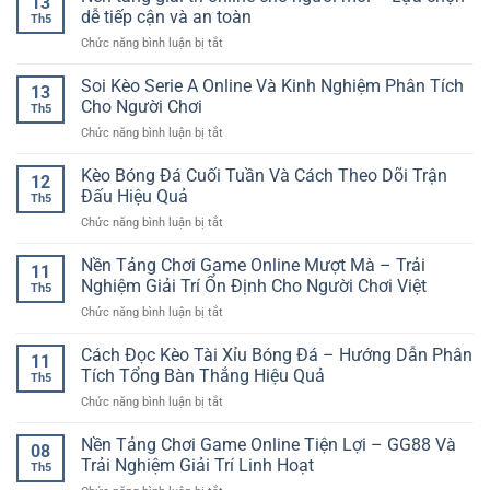
13
Lông
–
dễ tiếp cận và an toàn
Mới
Th5
Trực
Trải
ở
Chức năng bình luận bị tắt
Tuyến
nghiệm
Nền
RR88
mượt
tảng
Soi Kèo Serie A Online Và Kinh Nghiệm Phân Tích
–
mà
13
giải
Cách
Cho Người Chơi
cho
Th5
trí
Phân
người
ở
Chức năng bình luận bị tắt
online
Tích
chơi
Soi
cho
Trận
hiện
Kèo
Kèo Bóng Đá Cuối Tuần Và Cách Theo Dõi Trận
người
Đấu
12
đại
Serie
mới
Đấu Hiệu Quả
Nhanh
Th5
A
–
Và
ở
Chức năng bình luận bị tắt
Online
Lựa
Chuẩn
Kèo
Và
chọn
Bóng
Nền Tảng Chơi Game Online Mượt Mà – Trải
Kinh
dễ
11
Đá
Nghiệm
Nghiệm Giải Trí Ổn Định Cho Người Chơi Việt
tiếp
Th5
Cuối
Phân
cận
ở
Chức năng bình luận bị tắt
Tuần
Tích
và
Nền
Và
Cho
an
Tảng
Cách Đọc Kèo Tài Xỉu Bóng Đá – Hướng Dẫn Phân
Cách
Người
11
toàn
Chơi
Theo
Tích Tổng Bàn Thắng Hiệu Quả
Chơi
Th5
Game
Dõi
ở
Chức năng bình luận bị tắt
Online
Trận
Cách
Mượt
Đấu
Đọc
Nền Tảng Chơi Game Online Tiện Lợi – GG88 Và
Mà
Hiệu
08
Kèo
–
Trải Nghiệm Giải Trí Linh Hoạt
Quả
Th5
Tài
Trải