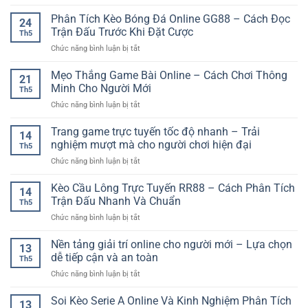
Kèo
Ưu
Thể
Phân Tích Kèo Bóng Đá Online GG88 – Cách Đọc
Đãi
24
Thao
–
Trận Đấu Trước Khi Đặt Cược
Th5
Trực
Cách
ở
Chức năng bình luận bị tắt
Tuyến
Bắt
Phân
–
Đầu
Tích
Mẹo Thắng Game Bài Online – Cách Chơi Thông
Cách
Nhanh
21
Kèo
Theo
Minh Cho Người Mới
Cho
Th5
Bóng
Dõi
Người
ở
Chức năng bình luận bị tắt
Đá
Và
Mới
Mẹo
Online
Lựa
Thắng
Trang game trực tuyến tốc độ nhanh – Trải
GG88
Chọn
14
Game
–
nghiệm mượt mà cho người chơi hiện đại
Kèo
Th5
Bài
Cách
Hiệu
ở
Chức năng bình luận bị tắt
Online
Đọc
Quả
Trang
–
Trận
game
Kèo Cầu Lông Trực Tuyến RR88 – Cách Phân Tích
Cách
Đấu
14
trực
Chơi
Trận Đấu Nhanh Và Chuẩn
Trước
Th5
tuyến
Thông
Khi
ở
Chức năng bình luận bị tắt
tốc
Minh
Đặt
Kèo
độ
Cho
Cược
Cầu
Nền tảng giải trí online cho người mới – Lựa chọn
nhanh
Người
13
Lông
–
dễ tiếp cận và an toàn
Mới
Th5
Trực
Trải
ở
Chức năng bình luận bị tắt
Tuyến
nghiệm
Nền
RR88
mượt
tảng
Soi Kèo Serie A Online Và Kinh Nghiệm Phân Tích
–
mà
13