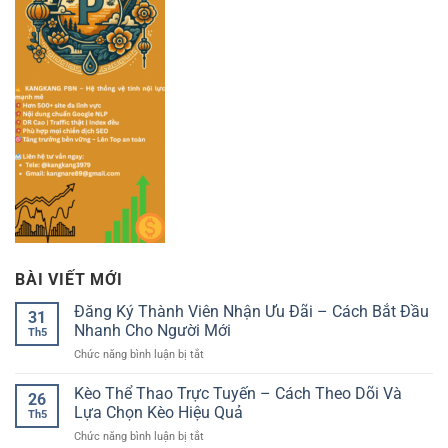
BÀI VIẾT MỚI
Đăng Ký Thành Viên Nhận Ưu Đãi – Cách Bắt Đầu
31
Nhanh Cho Người Mới
Th5
ở
Chức năng bình luận bị tắt
Đăng
Ký
Kèo Thể Thao Trực Tuyến – Cách Theo Dõi Và
26
Thành
Lựa Chọn Kèo Hiệu Quả
Th5
Viên
ở
Chức năng bình luận bị tắt
Nhận