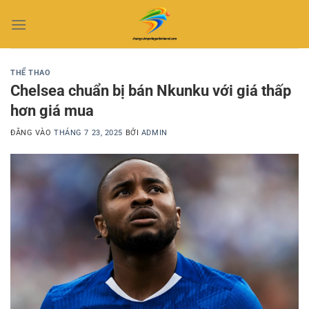
Bỏ
qua
nội
dung
THỂ THAO
Chelsea chuẩn bị bán Nkunku với giá thấp
hơn giá mua
ĐĂNG VÀO
THÁNG 7 23, 2025
BỞI
ADMIN