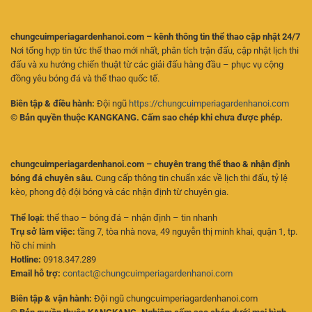
chungcuimperiagardenhanoi.com – kênh thông tin thể thao cập nhật 24/7
Nơi tổng hợp tin tức thể thao mới nhất, phân tích trận đấu, cập nhật lịch thi
đấu và xu hướng chiến thuật từ các giải đấu hàng đầu – phục vụ cộng
đồng yêu bóng đá và thể thao quốc tế.
Biên tập & điều hành:
Đội ngũ
https://chungcuimperiagardenhanoi.com
© Bản quyền thuộc KANGKANG. Cấm sao chép khi chưa được phép.
chungcuimperiagardenhanoi.com – chuyên trang thể thao & nhận định
bóng đá chuyên sâu.
Cung cấp thông tin chuẩn xác về lịch thi đấu, tỷ lệ
kèo, phong độ đội bóng và các nhận định từ chuyên gia.
Thể loại:
thể thao – bóng đá – nhận định – tin nhanh
Trụ sở làm việc:
tầng 7, tòa nhà nova, 49 nguyễn thị minh khai, quận 1, tp.
hồ chí minh
Hotline:
0918.347.289
Email hỗ trợ:
contact@chungcuimperiagardenhanoi.com
Biên tập & vận hành:
Đội ngũ chungcuimperiagardenhanoi.com