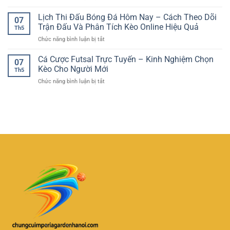
Cho
Kinh
Tiện
Phân
Người
Nghiệm
Lịch Thi Đấu Bóng Đá Hôm Nay – Cách Theo Dõi
Lợi
Tích
07
Chơi
Đọc
–
Trận Đấu Và Phân Tích Kèo Online Hiệu Quả
Tổng
Việt
Th5
Kèo
GG88
Bàn
ở
Chức năng bình luận bị tắt
Bóng
Và
Thắng
Lịch
Đá
Trải
Hiệu
Thi
Cá Cược Futsal Trực Tuyến – Kinh Nghiệm Chọn
–
Nghiệm
07
Quả
Đấu
Cách
Kèo Cho Người Mới
Giải
Th5
Bóng
Hiểu
Trí
ở
Chức năng bình luận bị tắt
Đá
Tỷ
Linh
Cá
Hôm
Lệ
Hoạt
Cược
Nay
Và
Futsal
–
Chọn
Trực
Cách
Kèo
Tuyến
Theo
Hiệu
–
Dõi
Quả
Kinh
Trận
Nghiệm
Đấu
Chọn
Và
Kèo
Phân
Cho
Tích
Người
Kèo
Mới
Online
Hiệu
Quả