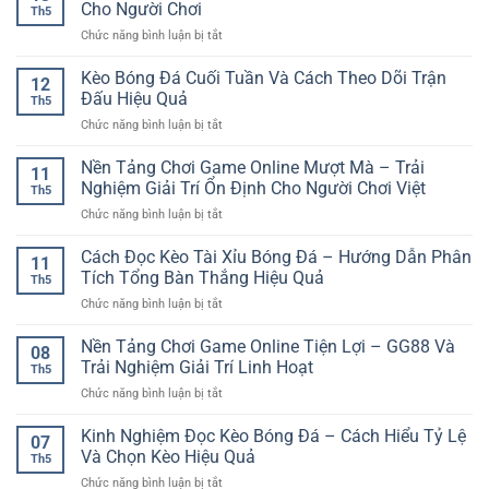
giải
Cách
Cho Người Chơi
cho
Th5
trí
Phân
người
ở
Chức năng bình luận bị tắt
online
Tích
chơi
Soi
cho
Trận
hiện
Kèo
Kèo Bóng Đá Cuối Tuần Và Cách Theo Dõi Trận
người
Đấu
12
đại
Serie
mới
Đấu Hiệu Quả
Nhanh
Th5
A
–
Và
ở
Chức năng bình luận bị tắt
Online
Lựa
Chuẩn
Kèo
Và
chọn
Bóng
Nền Tảng Chơi Game Online Mượt Mà – Trải
Kinh
dễ
11
Đá
Nghiệm
Nghiệm Giải Trí Ổn Định Cho Người Chơi Việt
tiếp
Th5
Cuối
Phân
cận
ở
Chức năng bình luận bị tắt
Tuần
Tích
và
Nền
Và
Cho
an
Tảng
Cách Đọc Kèo Tài Xỉu Bóng Đá – Hướng Dẫn Phân
Cách
Người
11
toàn
Chơi
Theo
Tích Tổng Bàn Thắng Hiệu Quả
Chơi
Th5
Game
Dõi
ở
Chức năng bình luận bị tắt
Online
Trận
Cách
Mượt
Đấu
Đọc
Nền Tảng Chơi Game Online Tiện Lợi – GG88 Và
Mà
Hiệu
08
Kèo
–
Trải Nghiệm Giải Trí Linh Hoạt
Quả
Th5
Tài
Trải
ở
Chức năng bình luận bị tắt
Xỉu
Nghiệm
Nền
Bóng
Giải
Tảng
Kinh Nghiệm Đọc Kèo Bóng Đá – Cách Hiểu Tỷ Lệ
Đá
Trí
07
Chơi
–
Và Chọn Kèo Hiệu Quả
Ổn
Th5
Game
Hướng
Định
ở
Chức năng bình luận bị tắt
Online
Dẫn