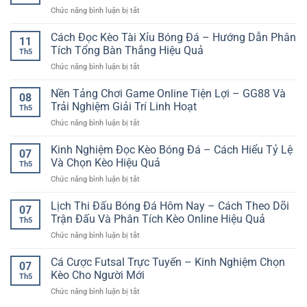
Cuối
Phân
cận
ở
Chức năng bình luận bị tắt
Tuần
Tích
và
Nền
Và
Cho
an
Tảng
Cách Đọc Kèo Tài Xỉu Bóng Đá – Hướng Dẫn Phân
Cách
Người
11
toàn
Chơi
Theo
Tích Tổng Bàn Thắng Hiệu Quả
Chơi
Th5
Game
Dõi
ở
Chức năng bình luận bị tắt
Online
Trận
Cách
Mượt
Đấu
Đọc
Nền Tảng Chơi Game Online Tiện Lợi – GG88 Và
Mà
Hiệu
08
Kèo
–
Trải Nghiệm Giải Trí Linh Hoạt
Quả
Th5
Tài
Trải
ở
Chức năng bình luận bị tắt
Xỉu
Nghiệm
Nền
Bóng
Giải
Tảng
Kinh Nghiệm Đọc Kèo Bóng Đá – Cách Hiểu Tỷ Lệ
Đá
Trí
07
Chơi
–
Và Chọn Kèo Hiệu Quả
Ổn
Th5
Game
Hướng
Định
ở
Chức năng bình luận bị tắt
Online
Dẫn
Cho
Kinh
Tiện
Phân
Người
Nghiệm
Lịch Thi Đấu Bóng Đá Hôm Nay – Cách Theo Dõi
Lợi
Tích
07
Chơi
Đọc
–
Trận Đấu Và Phân Tích Kèo Online Hiệu Quả
Tổng
Việt
Th5
Kèo
GG88
Bàn
ở
Chức năng bình luận bị tắt
Bóng
Và
Thắng
Lịch
Đá
Trải
Hiệu
Thi
Cá Cược Futsal Trực Tuyến – Kinh Nghiệm Chọn
–
Nghiệm
07
Quả
Đấu
Cách
Kèo Cho Người Mới
Giải
Th5
Bóng
Hiểu
Trí
ở
Chức năng bình luận bị tắt
Đá
Tỷ
Linh
Cá
Hôm
Lệ