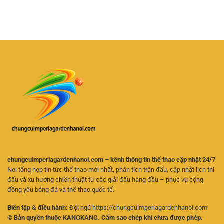
Hoạt
Cược
Nay
Và
Futsal
–
Chọn
Trực
Cách
Kèo
Tuyến
Theo
Hiệu
–
Dõi
Quả
Kinh
Trận
Nghiệm
Đấu
Chọn
Và
Kèo
Phân
Cho
Tích
Người
Kèo
Mới
Online
Hiệu
Quả
chungcuimperiagardenhanoi.com – kênh thông tin thể thao cập nhật 24/7
Nơi tổng hợp tin tức thể thao mới nhất, phân tích trận đấu, cập nhật lịch thi
đấu và xu hướng chiến thuật từ các giải đấu hàng đầu – phục vụ cộng
đồng yêu bóng đá và thể thao quốc tế.
Biên tập & điều hành:
Đội ngũ
https://chungcuimperiagardenhanoi.com
© Bản quyền thuộc KANGKANG. Cấm sao chép khi chưa được phép.