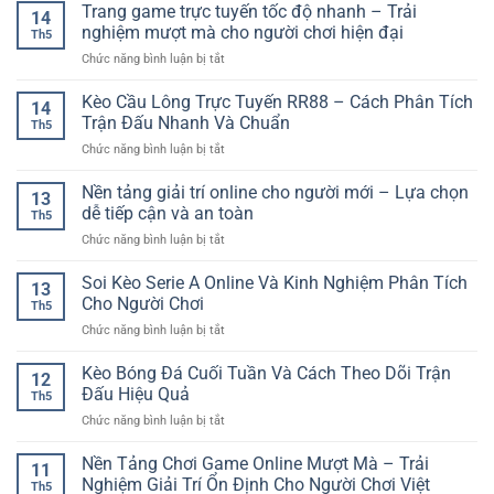
Thắng
Trang game trực tuyến tốc độ nhanh – Trải
GG88
Chọn
14
Game
–
nghiệm mượt mà cho người chơi hiện đại
Kèo
Th5
Bài
Cách
Hiệu
ở
Chức năng bình luận bị tắt
Online
Đọc
Quả
Trang
–
Trận
game
Kèo Cầu Lông Trực Tuyến RR88 – Cách Phân Tích
Cách
Đấu
14
trực
Chơi
Trận Đấu Nhanh Và Chuẩn
Trước
Th5
tuyến
Thông
Khi
ở
Chức năng bình luận bị tắt
tốc
Minh
Đặt
Kèo
độ
Cho
Cược
Cầu
Nền tảng giải trí online cho người mới – Lựa chọn
nhanh
Người
13
Lông
–
dễ tiếp cận và an toàn
Mới
Th5
Trực
Trải
ở
Chức năng bình luận bị tắt
Tuyến
nghiệm
Nền
RR88
mượt
tảng
Soi Kèo Serie A Online Và Kinh Nghiệm Phân Tích
–
mà
13
giải
Cách
Cho Người Chơi
cho
Th5
trí
Phân
người
ở
Chức năng bình luận bị tắt
online
Tích
chơi
Soi
cho
Trận
hiện
Kèo
Kèo Bóng Đá Cuối Tuần Và Cách Theo Dõi Trận
người
Đấu
12
đại
Serie
mới
Đấu Hiệu Quả
Nhanh
Th5
A
–
Và
ở
Chức năng bình luận bị tắt
Online
Lựa
Chuẩn
Kèo
Và
chọn
Bóng
Nền Tảng Chơi Game Online Mượt Mà – Trải
Kinh
dễ
11
Đá
Nghiệm
Nghiệm Giải Trí Ổn Định Cho Người Chơi Việt
tiếp
Th5