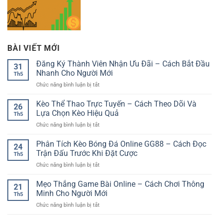
BÀI VIẾT MỚI
Đăng Ký Thành Viên Nhận Ưu Đãi – Cách Bắt Đầu
31
Nhanh Cho Người Mới
Th5
ở
Chức năng bình luận bị tắt
Đăng
Ký
Kèo Thể Thao Trực Tuyến – Cách Theo Dõi Và
26
Thành
Lựa Chọn Kèo Hiệu Quả
Th5
Viên
ở
Chức năng bình luận bị tắt
Nhận
Kèo
Ưu
Thể
Phân Tích Kèo Bóng Đá Online GG88 – Cách Đọc
Đãi
24
Thao
–
Trận Đấu Trước Khi Đặt Cược
Th5
Trực
Cách
ở
Chức năng bình luận bị tắt
Tuyến
Bắt
Phân
–
Đầu
Tích
Mẹo Thắng Game Bài Online – Cách Chơi Thông
Cách
Nhanh
21
Kèo
Theo
Minh Cho Người Mới
Cho
Th5
Bóng
Dõi
Người
ở
Chức năng bình luận bị tắt
Đá
Và
Mới
Mẹo
Online
Lựa