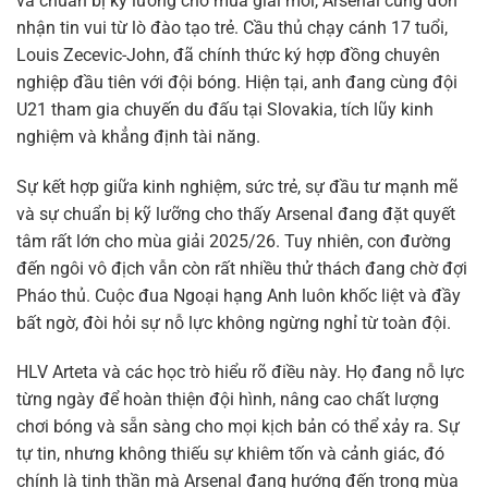
và chuẩn bị kỹ lưỡng cho mùa giải mới, Arsenal cũng đón
nhận tin vui từ lò đào tạo trẻ. Cầu thủ chạy cánh 17 tuổi,
Louis Zecevic-John, đã chính thức ký hợp đồng chuyên
nghiệp đầu tiên với đội bóng. Hiện tại, anh đang cùng đội
U21 tham gia chuyến du đấu tại Slovakia, tích lũy kinh
nghiệm và khẳng định tài năng.
Sự kết hợp giữa kinh nghiệm, sức trẻ, sự đầu tư mạnh mẽ
và sự chuẩn bị kỹ lưỡng cho thấy Arsenal đang đặt quyết
tâm rất lớn cho mùa giải 2025/26. Tuy nhiên, con đường
đến ngôi vô địch vẫn còn rất nhiều thử thách đang chờ đợi
Pháo thủ. Cuộc đua Ngoại hạng Anh luôn khốc liệt và đầy
bất ngờ, đòi hỏi sự nỗ lực không ngừng nghỉ từ toàn đội.
HLV Arteta và các học trò hiểu rõ điều này. Họ đang nỗ lực
từng ngày để hoàn thiện đội hình, nâng cao chất lượng
chơi bóng và sẵn sàng cho mọi kịch bản có thể xảy ra. Sự
tự tin, nhưng không thiếu sự khiêm tốn và cảnh giác, đó
chính là tinh thần mà Arsenal đang hướng đến trong mùa