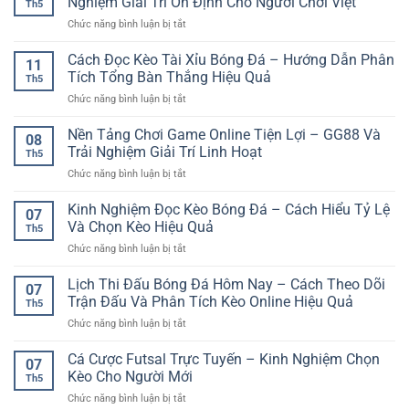
Nghiệm Giải Trí Ổn Định Cho Người Chơi Việt
tiếp
Th5
Cuối
Phân
cận
ở
Chức năng bình luận bị tắt
Tuần
Tích
và
Nền
Và
Cho
an
Tảng
Cách Đọc Kèo Tài Xỉu Bóng Đá – Hướng Dẫn Phân
Cách
Người
11
toàn
Chơi
Theo
Tích Tổng Bàn Thắng Hiệu Quả
Chơi
Th5
Game
Dõi
ở
Chức năng bình luận bị tắt
Online
Trận
Cách
Mượt
Đấu
Đọc
Nền Tảng Chơi Game Online Tiện Lợi – GG88 Và
Mà
Hiệu
08
Kèo
–
Trải Nghiệm Giải Trí Linh Hoạt
Quả
Th5
Tài
Trải
ở
Chức năng bình luận bị tắt
Xỉu
Nghiệm
Nền
Bóng
Giải
Tảng
Kinh Nghiệm Đọc Kèo Bóng Đá – Cách Hiểu Tỷ Lệ
Đá
Trí
07
Chơi
–
Và Chọn Kèo Hiệu Quả
Ổn
Th5
Game
Hướng
Định
ở
Chức năng bình luận bị tắt
Online
Dẫn
Cho
Kinh
Tiện
Phân
Người
Nghiệm
Lịch Thi Đấu Bóng Đá Hôm Nay – Cách Theo Dõi
Lợi
Tích
07
Chơi
Đọc
–
Trận Đấu Và Phân Tích Kèo Online Hiệu Quả
Tổng
Việt
Th5
Kèo
GG88
Bàn
ở
Chức năng bình luận bị tắt
Bóng
Và
Thắng
Lịch
Đá
Trải
Hiệu
Thi
Cá Cược Futsal Trực Tuyến – Kinh Nghiệm Chọn
–
Nghiệm
07
Quả
Đấu
Cách
Kèo Cho Người Mới
Giải
Th5
Bóng
Hiểu
Trí
ở
Chức năng bình luận bị tắt
Đá
Tỷ
Linh