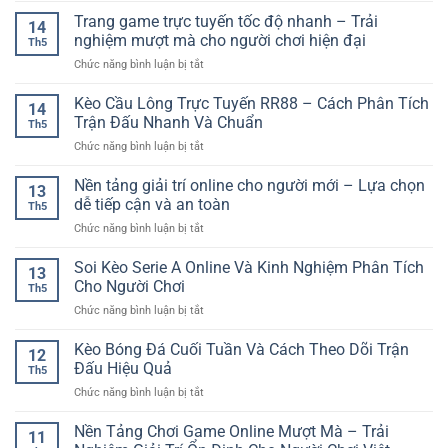
Online
Lựa
Thắng
Trang game trực tuyến tốc độ nhanh – Trải
GG88
Chọn
14
Game
–
nghiệm mượt mà cho người chơi hiện đại
Kèo
Th5
Bài
Cách
Hiệu
ở
Chức năng bình luận bị tắt
Online
Đọc
Quả
Trang
–
Trận
game
Kèo Cầu Lông Trực Tuyến RR88 – Cách Phân Tích
Cách
Đấu
14
trực
Chơi
Trận Đấu Nhanh Và Chuẩn
Trước
Th5
tuyến
Thông
Khi
ở
Chức năng bình luận bị tắt
tốc
Minh
Đặt
Kèo
độ
Cho
Cược
Cầu
Nền tảng giải trí online cho người mới – Lựa chọn
nhanh
Người
13
Lông
–
dễ tiếp cận và an toàn
Mới
Th5
Trực
Trải
ở
Chức năng bình luận bị tắt
Tuyến
nghiệm
Nền
RR88
mượt
tảng
Soi Kèo Serie A Online Và Kinh Nghiệm Phân Tích
–
mà
13
giải
Cách
Cho Người Chơi
cho
Th5
trí
Phân
người
ở
Chức năng bình luận bị tắt
online
Tích
chơi
Soi
cho
Trận
hiện
Kèo
Kèo Bóng Đá Cuối Tuần Và Cách Theo Dõi Trận
người
Đấu
12
đại
Serie
mới
Đấu Hiệu Quả
Nhanh
Th5
A
–
Và
ở
Chức năng bình luận bị tắt
Online
Lựa
Chuẩn
Kèo
Và
chọn
Bóng
Nền Tảng Chơi Game Online Mượt Mà – Trải
Kinh
dễ
11
Đá
Nghiệm