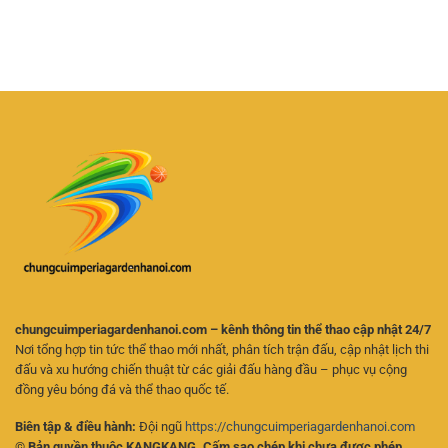
Cá
Hôm
Lệ
Hoạt
Cược
Nay
Và
Futsal
–
Chọn
Trực
Cách
Kèo
Tuyến
Theo
Hiệu
–
Dõi
Quả
Kinh
Trận
Nghiệm
Đấu
Chọn
Và
Kèo
Phân
Cho
Tích
Người
Kèo
Mới
Online
Hiệu
Quả
chungcuimperiagardenhanoi.com – kênh thông tin thể thao cập nhật 24/7
Nơi tổng hợp tin tức thể thao mới nhất, phân tích trận đấu, cập nhật lịch thi
đấu và xu hướng chiến thuật từ các giải đấu hàng đầu – phục vụ cộng
đồng yêu bóng đá và thể thao quốc tế.
Biên tập & điều hành:
Đội ngũ
https://chungcuimperiagardenhanoi.com
© Bản quyền thuộc KANGKANG. Cấm sao chép khi chưa được phép.