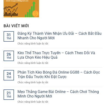
BÀI VIẾT MỚI
Đăng Ký Thành Viên Nhận Ưu Đãi – Cách Bắt Đầu
31
Nhanh Cho Người Mới
Th5
ở
Chức năng bình luận bị tắt
Đăng
Ký
Kèo Thể Thao Trực Tuyến – Cách Theo Dõi Và
26
Thành
Lựa Chọn Kèo Hiệu Quả
Th5
Viên
ở
Chức năng bình luận bị tắt
Nhận
Kèo
Ưu
Thể
Phân Tích Kèo Bóng Đá Online GG88 – Cách Đọc
Đãi
24
Thao
–
Trận Đấu Trước Khi Đặt Cược
Th5
Trực
Cách
ở
Chức năng bình luận bị tắt
Tuyến
Bắt
Phân
–
Đầu
Tích
Mẹo Thắng Game Bài Online – Cách Chơi Thông
Cách
Nhanh
21
Kèo
Theo
Minh Cho Người Mới
Cho
Th5
Bóng
Dõi
Người
ở
Chức năng bình luận bị tắt
Đá
Và
Mới
Mẹo