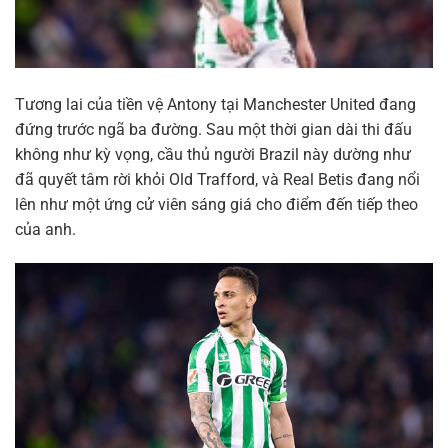
Tương lai của tiền vệ Antony tại Manchester United đang
đứng trước ngã ba đường. Sau một thời gian dài thi đấu
không như kỳ vọng, cầu thủ người Brazil này dường như
đã quyết tâm rời khỏi Old Trafford, và Real Betis đang nổi
lên như một ứng cử viên sáng giá cho điểm đến tiếp theo
của anh.