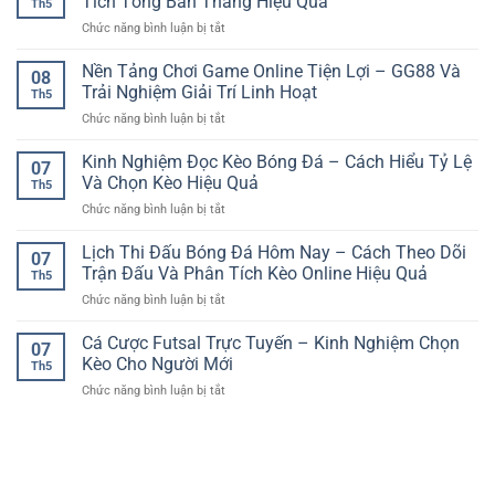
Tích Tổng Bàn Thắng Hiệu Quả
Th5
Game
Dõi
ở
Chức năng bình luận bị tắt
Online
Trận
Cách
Mượt
Đấu
Đọc
Nền Tảng Chơi Game Online Tiện Lợi – GG88 Và
Mà
Hiệu
08
Kèo
–
Trải Nghiệm Giải Trí Linh Hoạt
Quả
Th5
Tài
Trải
ở
Chức năng bình luận bị tắt
Xỉu
Nghiệm
Nền
Bóng
Giải
Tảng
Kinh Nghiệm Đọc Kèo Bóng Đá – Cách Hiểu Tỷ Lệ
Đá
Trí
07
Chơi
–
Và Chọn Kèo Hiệu Quả
Ổn
Th5
Game
Hướng
Định
ở
Chức năng bình luận bị tắt
Online
Dẫn
Cho
Kinh
Tiện
Phân
Người
Nghiệm
Lịch Thi Đấu Bóng Đá Hôm Nay – Cách Theo Dõi
Lợi
Tích
07
Chơi
Đọc
–
Trận Đấu Và Phân Tích Kèo Online Hiệu Quả
Tổng
Việt
Th5
Kèo
GG88
Bàn
ở
Chức năng bình luận bị tắt
Bóng
Và
Thắng
Lịch
Đá
Trải
Hiệu
Thi
Cá Cược Futsal Trực Tuyến – Kinh Nghiệm Chọn
–
Nghiệm
07
Quả
Đấu
Cách
Kèo Cho Người Mới
Giải
Th5
Bóng
Hiểu
Trí
ở
Chức năng bình luận bị tắt
Đá
Tỷ
Linh
Cá
Hôm
Lệ
Hoạt
Cược
Nay
Và
Futsal
–
Chọn
Trực
Cách
Kèo
Tuyến
Theo
Hiệu