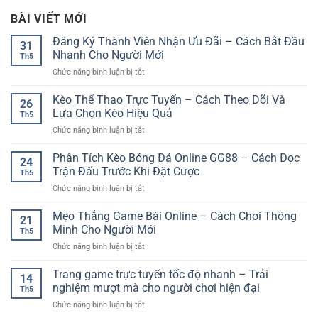
BÀI VIẾT MỚI
Đăng Ký Thành Viên Nhận Ưu Đãi – Cách Bắt Đầu
31
Nhanh Cho Người Mới
Th5
ở
Chức năng bình luận bị tắt
Đăng
Ký
Kèo Thể Thao Trực Tuyến – Cách Theo Dõi Và
26
Thành
Lựa Chọn Kèo Hiệu Quả
Th5
Viên
ở
Chức năng bình luận bị tắt
Nhận
Kèo
Ưu
Thể
Phân Tích Kèo Bóng Đá Online GG88 – Cách Đọc
Đãi
24
Thao
–
Trận Đấu Trước Khi Đặt Cược
Th5
Trực
Cách
ở
Chức năng bình luận bị tắt
Tuyến
Bắt
Phân
–
Đầu
Tích
Mẹo Thắng Game Bài Online – Cách Chơi Thông
Cách
Nhanh
21
Kèo
Theo
Minh Cho Người Mới
Cho
Th5
Bóng
Dõi
Người
ở
Chức năng bình luận bị tắt
Đá
Và
Mới
Mẹo
Online
Lựa
Thắng
Trang game trực tuyến tốc độ nhanh – Trải
GG88
Chọn
14
Game
–
nghiệm mượt mà cho người chơi hiện đại
Kèo
Th5
Bài
Cách
Hiệu
ở
Chức năng bình luận bị tắt
Online
Đọc
Quả
Trang