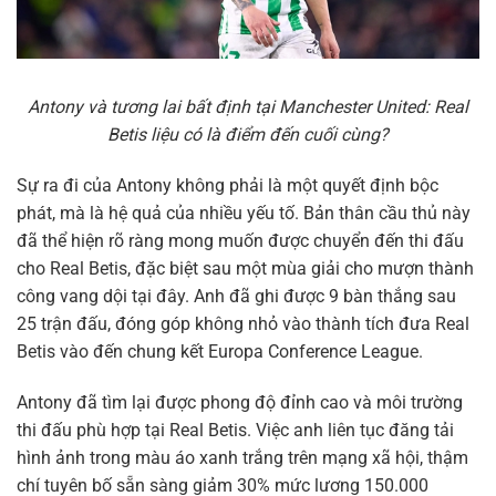
Antony và tương lai bất định tại Manchester United: Real
Betis liệu có là điểm đến cuối cùng?
Sự ra đi của Antony không phải là một quyết định bộc
phát, mà là hệ quả của nhiều yếu tố. Bản thân cầu thủ này
đã thể hiện rõ ràng mong muốn được chuyển đến thi đấu
cho Real Betis, đặc biệt sau một mùa giải cho mượn thành
công vang dội tại đây. Anh đã ghi được 9 bàn thắng sau
25 trận đấu, đóng góp không nhỏ vào thành tích đưa Real
Betis vào đến chung kết Europa Conference League.
Antony đã tìm lại được phong độ đỉnh cao và môi trường
thi đấu phù hợp tại Real Betis. Việc anh liên tục đăng tải
hình ảnh trong màu áo xanh trắng trên mạng xã hội, thậm
chí tuyên bố sẵn sàng giảm 30% mức lương 150.000